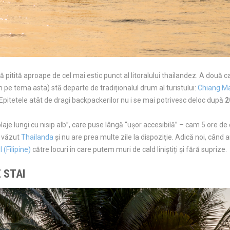
tă pitită aproape de cel mai estic punct al litoralului thailandez. A dou
m pe tema asta) stă departe de tradiționalul drum al turistului:
Chiang Ma
Epitetele atât de dragi backpackerilor nu i se mai potrivesc deloc după
2
 “plaje lungi cu nisip alb”, care puse lângă “ușor accesibilă” – cam 5 ore d
i văzut
Thailanda
și nu are prea multe zile la dispoziție. Adică noi, cân
(Filipine)
către locuri în care putem muri de cald liniștiți și fără suprize.
 STAI