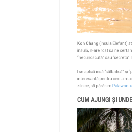
Koh Chang
(Insula Elefant) s
insulă, n-are rost să ne certă
“necunoscută” sau “secretă”. 
I se aplică însă “sălbatică” și
interesantă pentru cine a ma
zilnice, să părăsim
Palawan-ul 
CUM AJUNGI ȘI UNDE