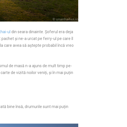
thai-ul
din seara dinainte. Șoferul era deja
pachet și ne-a urcat pe ferry-ul pe care îl
a la care avea să aștepte probabil încă vreo
urismul de masă n-a ajuns de mult timp pe-
carte de vizită noilor veniți, și în mai puțin
Arată bine însă, drumurile sunt mai puțin