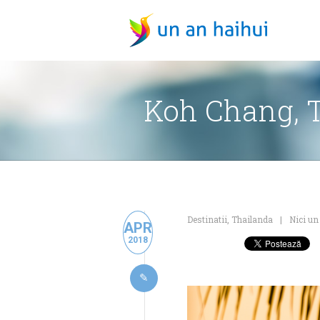
Koh Chang, T
Destinatii
,
Thailanda
Nici un
APR
2018