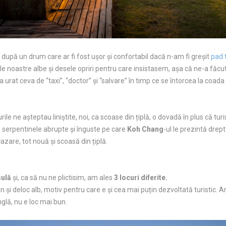
după un drum care ar fi fost ușor și confortabil dacă n-am fi greșit
pad 
 noastre albe și desele opriri pentru care insistasem, așa că ne-a făcut 
 urat ceva de “taxi”, “doctor” și “salvare” în timp ce se întorcea la coad
ile ne așteptau liniștite, noi, ca scoase din țiplă, o dovadă în plus că t
în serpentinele abrupte și înguste pe care
Koh Chang
-ul le prezintă drept 
azare, tot nouă și scoasă din țiplă.
sulă
și, ca să nu ne plictisim, am ales
3 locuri diferite.
țin și deloc alb, motiv pentru care e și cea mai puțin dezvoltată turistic. 
unglă, nu e loc mai bun.