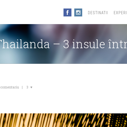
DESTINATII
EXPER
hailanda – 3 insule înt
 comentariu
3