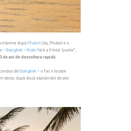
ă ca mărime după
Phuket
(da, Phuket e o
i
–
Bangkok
–
Krabi
fără a fi însă “pustie”,
0 de ani de dezvoltare rapidă.
e condus din
Bangkok
– o fac o locație
d am decis, după două săptămâni de ploi