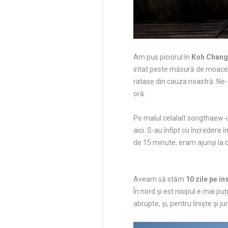
Am pus piciorul în
Koh Chang
iritat peste măsură de moacele
ratase din cauza noastră. Ne-a
oră.
Pe malul celalalt songthaew-ur
aici. S-au înfipt cu încredere 
de 15 minute, eram ajunși la c
Aveam să stăm
10 zile pe in
În nord și est nisipul e mai pu
abrupte, și, pentru liniște și j