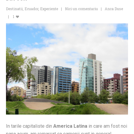
Destinatii
,
Ecuador
,
Experiente
Nici un comentariu
Anca Duse
1
In tarile capitaliste din
America Latina
in care am fost noi
pana acum, am remarcat ca oamenii sunt in general