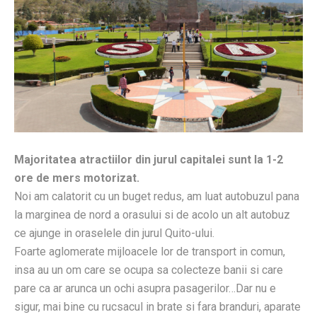
Majoritatea atractiilor din jurul capitalei sunt la 1-2
ore de mers motorizat.
Noi am calatorit cu un buget redus, am luat autobuzul pana
la marginea de nord a orasului si de acolo un alt autobuz
ce ajunge in oraselele din jurul Quito-ului.
Foarte aglomerate mijloacele lor de transport in comun,
insa au un om care se ocupa sa colecteze banii si care
pare ca ar arunca un ochi asupra pasagerilor…Dar nu e
sigur, mai bine cu rucsacul in brate si fara branduri, aparate