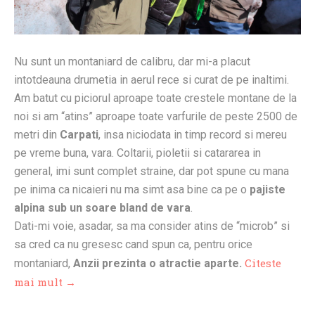
Nu sunt un montaniard de calibru, dar mi-a placut
intotdeauna drumetia in aerul rece si curat de pe inaltimi.
Am batut cu piciorul aproape toate crestele montane de la
noi si am “atins” aproape toate varfurile de peste 2500 de
metri din
Carpati
, insa niciodata in timp record si mereu
pe vreme buna, vara. Coltarii, pioletii si catararea in
general, imi sunt complet straine, dar pot spune cu mana
pe inima ca nicaieri nu ma simt asa bine ca pe o
pajiste
alpina sub un soare bland de vara
.
Dati-mi voie, asadar, sa ma consider atins de “microb” si
sa cred ca nu gresesc cand spun ca, pentru orice
Citeste
montaniard,
Anzii prezinta o atractie aparte.
mai mult →