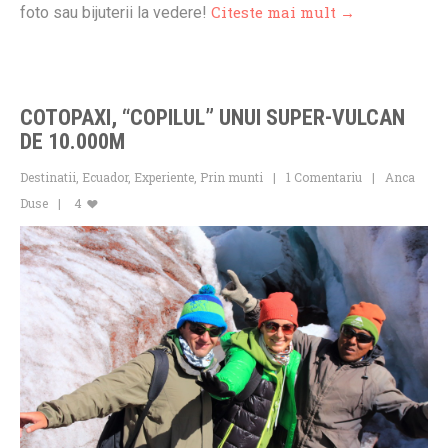
Citeste mai mult →
foto sau bijuterii la vedere!
COTOPAXI, “COPILUL” UNUI SUPER-VULCAN
DE 10.000M
Destinatii
,
Ecuador
,
Experiente
,
Prin munti
1 Comentariu
Anca
Duse
4