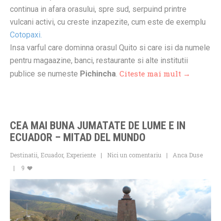
continua in afara orasului, spre sud, serpuind printre
vulcani activi, cu creste inzapezite, cum este de exemplu
Cotopaxi.
Insa varful care dominna orasul Quito si care isi da numele
pentru magaazine, banci, restaurante si alte institutii
Citeste mai mult →
publice se numeste
Pichincha
.
CEA MAI BUNA JUMATATE DE LUME E IN
ECUADOR – MITAD DEL MUNDO
Destinatii
,
Ecuador
,
Experiente
Nici un comentariu
Anca Duse
9