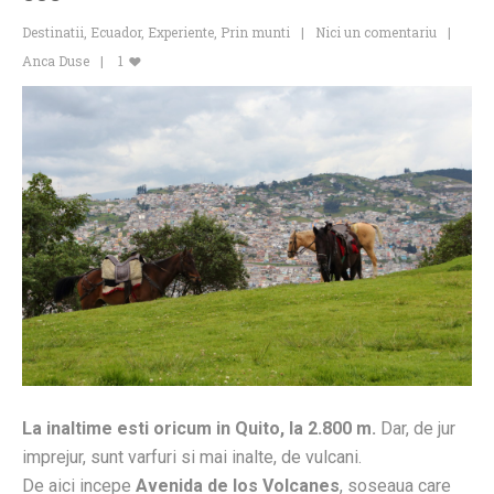
Destinatii
,
Ecuador
,
Experiente
,
Prin munti
Nici un comentariu
Anca Duse
1
La inaltime esti oricum in Quito, la 2.800 m.
Dar, de jur
imprejur, sunt varfuri si mai inalte, de vulcani.
De aici incepe
Avenida de los Volcanes
, soseaua care