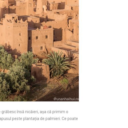
se grăbesc însă nicăieri, așa că primim o
e apusul peste plantația de palmieri. Ce poate