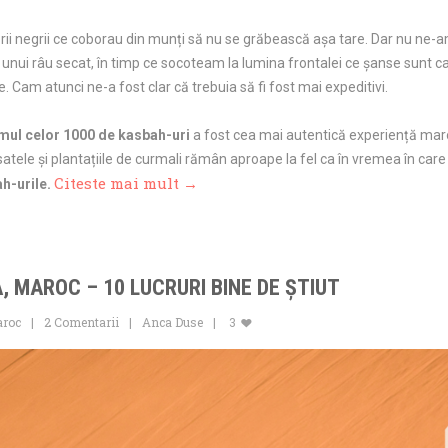
norii negrii ce coborau din munți să nu se grăbească așa tare. Dar nu ne
unui râu secat, în timp ce socoteam la lumina frontalei ce șanse sunt ca 
. Cam atunci ne-a fost clar că trebuia să fi fost mai expeditivi.
mul celor 1000 de kasbah-uri
a fost cea mai autentică experiență maro
 satele și plantațiile de curmali rămân aproape la fel ca în vremea în care 
Citeste mai mult →
h-urile.
 MAROC – 10 LUCRURI BINE DE ȘTIUT
roc
2 Comentarii
Anca Duse
3