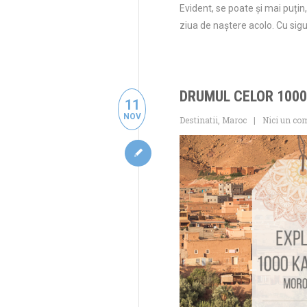
Evident, se poate și mai puțin
ziua de naștere acolo. Cu si
DRUMUL CELOR 1000
11
NOV
Destinatii
,
Maroc
Nici un co