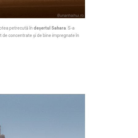
aptea petrecută în
deșertul Sahara
. S-a
ât de concentrate și de bine impregnate în