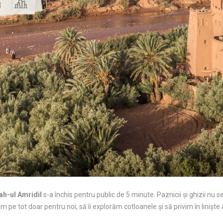
h-ul Amridil
s-a închis pentru public de 5 minute. Paznicii și ghizii nu 
m pe tot doar pentru noi, să îi explorăm cotloanele și să privim în linișt