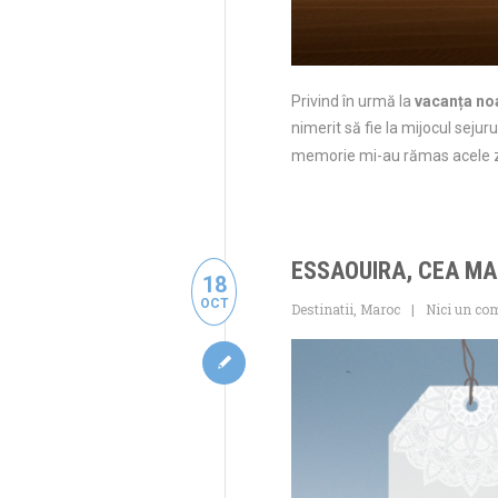
Privind în urmă la
vacanța no
nimerit să fie la mijocul seju
memorie mi-au rămas acele zil
ESSAOUIRA, CEA MA
18
OCT
Destinatii
,
Maroc
Nici un co