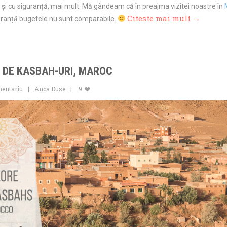
, și cu siguranță, mai mult. Mă gândeam că în preajma vizitei noastre în
Citeste mai mult →
guranță bugetele nu sunt comparabile.
 DE KASBAH-URI, MAROC
mentariu
Anca Duse
9