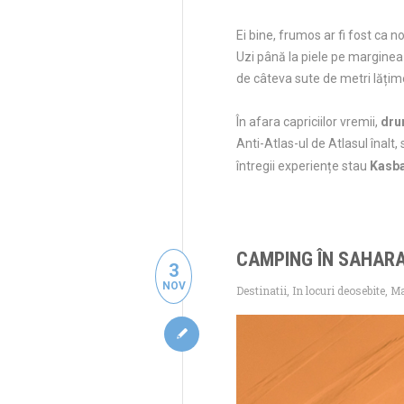
Ei bine, frumos ar fi fost ca 
Uzi până la piele pe marginea 
de câteva sute de metri lățime
În afara capriciilor vremii,
dru
Anti-Atlas-ul de Atlasul înalt,
întregii experiențe stau
Kasba
CAMPING ÎN SAHARA,
3
NOV
Destinatii
,
In locuri deosebite
,
Ma