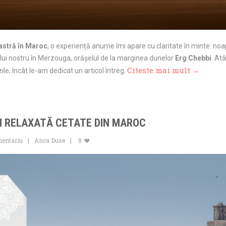
astră în Maroc
, o experiență anume îmi apare cu claritate în minte: no
rului nostru în Merzouga, orășelul de la marginea dunelor
Erg Chebbi
. At
Citeste mai mult →
e, încât le-am dedicat un articol întreg.
I RELAXATĂ CETATE DIN MAROC
mentariu
Anca Duse
8