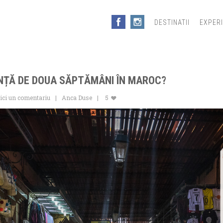
DESTINATII
EXPER
NȚĂ DE DOUA SĂPTĂMÂNI ÎN MAROC?
ici un comentariu
Anca Duse
5