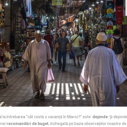
l la întrebarea “cât costă o vacanță în Maroc?” este:
depinde
. Și depind
unei
recomandări de buget
, închegată pe baza observațiilor noastre de l