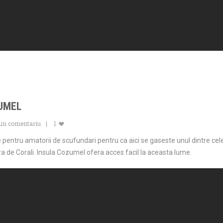
UMEL
 un comentariu
1
 pentru amatorii de scufundari pentru ca aici se gaseste unul dintre cel
 de Corali. Insula Cozumel ofera acces facil la aceasta lume.