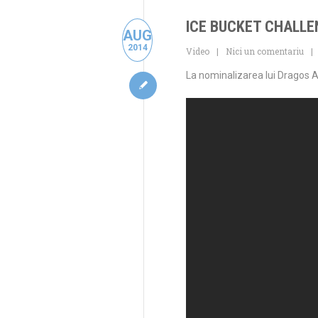
ICE BUCKET CHALLEN
AUG
2014
Video
Nici un comentariu
La nominalizarea lui Dragos An