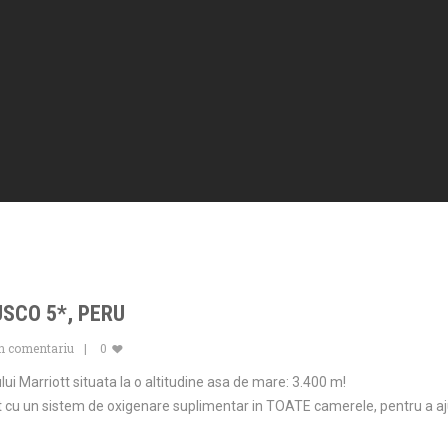
SCO 5*, PERU
un comentariu
0
lui Marriott situata la o altitudine asa de mare: 3.400 m!
at cu un sistem de oxigenare suplimentar in TOATE camerele, pentru a aju