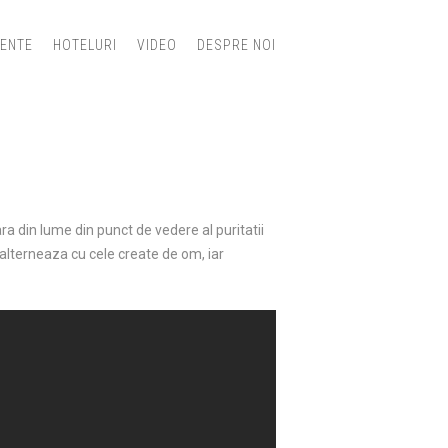
IENTE
HOTELURI
VIDEO
DESPRE NOI
ra din lume din punct de vedere al puritatii
le alterneaza cu cele create de om, iar