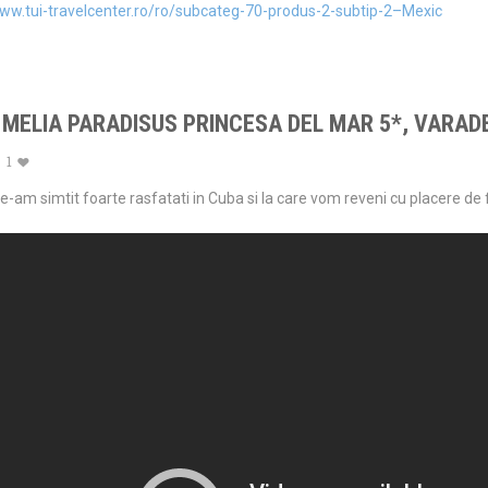
www.tui-travelcenter.ro/ro/subcateg-70-produs-2-subtip-2–Mexic
MELIA PARADISUS PRINCESA DEL MAR 5*, VARAD
1
 ne-am simtit foarte rasfatati in Cuba si la care vom reveni cu placere de 