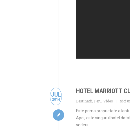
HOTEL MARRIOTT CU
JUL
2014
Destinatii
,
Peru
,
Video
Nici 
Este prima proprietate a lantu
Apoi, este singurul hotel dot
sederii.