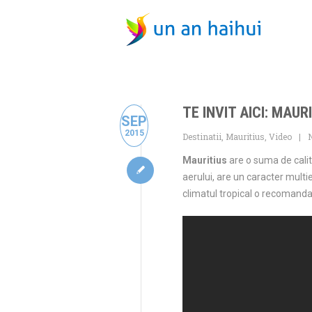
TE INVIT AICI: MAUR
SEP
2015
Destinatii
,
Mauritius
,
Video
Mauritius
are o suma de calita
aerului, are un caracter multie
climatul tropical o recomanda c