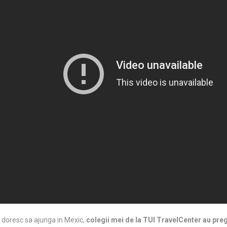
si doresc sa ajunga in Mexic,
colegii mei de la TUI TravelCenter au preg