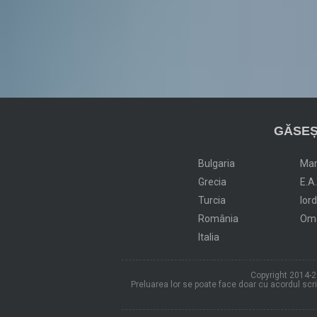
GĂSEȘ
Bulgaria
Ma
Grecia
E.A
Turcia
Ior
România
Om
Italia
Copyright 2014-20
Preluarea lor se poate face doar cu acordul scris 