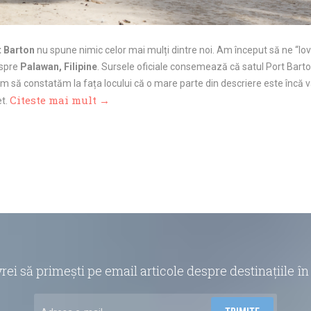
t Barton
nu spune nimic celor mai mulți dintre noi. Am început să ne “l
espre
Palawan, Filipine
. Sursele oficiale consemează că satul Port Barto
m să constatăm la fața locului că o mare parte din descriere este încă val
Citeste mai mult →
et.
vrei să primești pe email articole despre destinațiile 