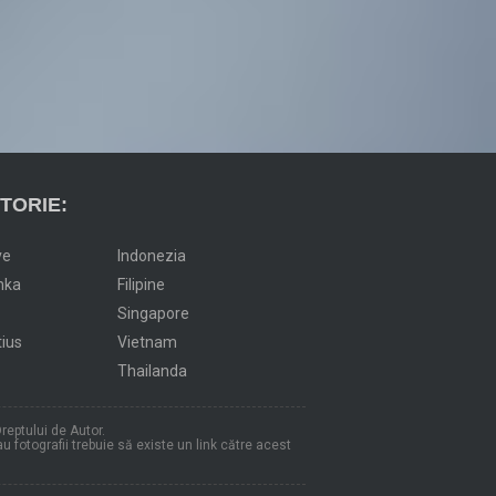
TORIE:
ve
Indonezia
nka
Filipine
Singapore
tius
Vietnam
Thailanda
reptului de Autor.
au fotografii trebuie să existe un link către acest