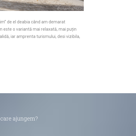
ovim” de el deabia când am demarat
n este o variantă mai relaxată, mai puțin
idă, iar amprenta turismului, desi vizibila,
în care ajungem?