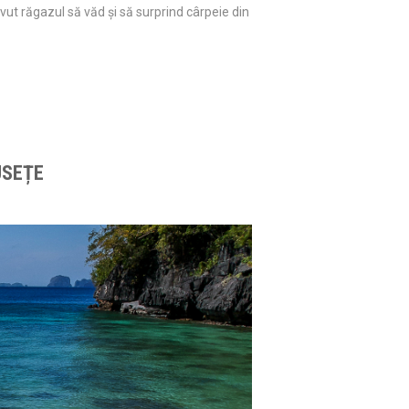
vut răgazul să văd și să surprind cârpeie din
USEȚE