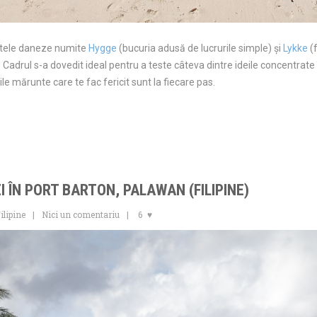
ptele daneze numite
Hygge
(bucuria adusă de lucrurile simple) și
Lykke
(f
ne. Cadrul s-a dovedit ideal pentru a teste câteva dintre ideile concentra
e mărunte care te fac fericit sunt la fiecare pas.
ZI ÎN PORT BARTON, PALAWAN (FILIPINE)
ilipine
Nici un comentariu
6