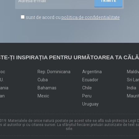
sunt de acord cu
politica de confidentialitate
TE-ȚI INSPIRAȚIA PENTRU URMĂTOAREA TA CĂLĂ
roc
Rep. Dominicana
Argentina
Maldi
.U.
Cuba
Ecuador
Sri La
dania
Bahamas
Chile
India
an
Mexic
Peru
Mauri
Uruguay
19: Materialele de orice natură postate pe acest site se află sub protecția Legii D
al autorilor și cu citarea sursei. La sfârșitul fiecărei preluări autorizate de text s
site.