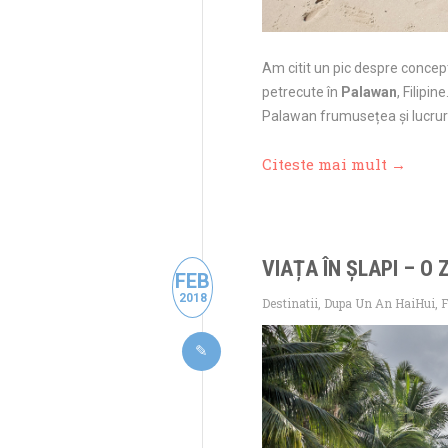
Am citit un pic despre conce
petrecute în
Palawan
, Filipi
Palawan frumusețea și lucruril
Citeste mai mult →
VIAȚA ÎN ȘLAPI – O 
FEB
2018
Destinatii
,
Dupa Un An HaiHui
,
F