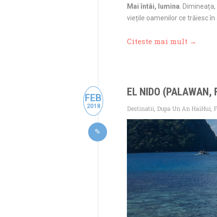
Mai întâi, lumina
. Dimineața,
viețile oamenilor ce trăiesc în
Citeste mai mult →
EL NIDO (PALAWAN, 
FEB
2018
Destinatii
,
Dupa Un An HaiHui
,
F