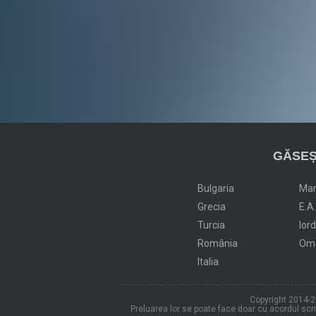
GĂSEȘ
Bulgaria
Ma
Grecia
E.A
Turcia
Ior
România
Om
Italia
Copyright 2014-20
Preluarea lor se poate face doar cu acordul scris 