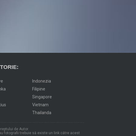
TORIE:
ve
Indonezia
nka
Filipine
Singapore
tius
Vietnam
Thailanda
reptului de Autor.
au fotografii trebuie să existe un link către acest