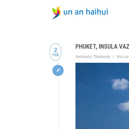
PHUKET, INSULA VA
2
FEB
Destinatii
,
Thailanda
Nici un