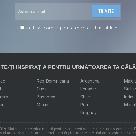
sunt de acord cu
politica de confidentialitate
TE-ȚI INSPIRAȚIA PENTRU URMĂTOAREA TA CĂLĂ
roc
Rep. Dominicana
Argentina
Maldi
.U.
Cuba
Ecuador
Sri La
dania
Bahamas
Chile
India
an
Mexic
Peru
Mauri
Uruguay
19: Materialele de orice natură postate pe acest site se află sub protecția Legii D
al autorilor și cu citarea sursei. La sfârșitul fiecărei preluări autorizate de text s