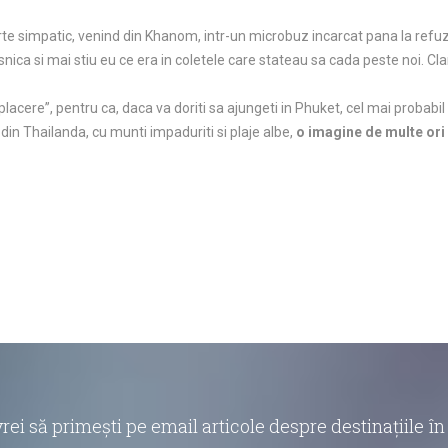
te simpatic, venind din Khanom, intr-un microbuz incarcat pana la refuz 
ica si mai stiu eu ce era in coletele care stateau sa cada peste noi. Cla
lacere”, pentru ca, daca va doriti sa ajungeti in Phuket, cel mai probabil
din Thailanda, cu munti impaduriti si plaje albe,
o imagine de multe ori
vrei să primești pe email articole despre destinațiile 