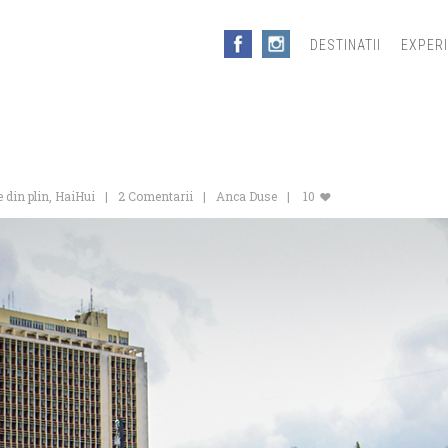
DESTINATII
EXPER
e din plin
,
HaiHui
2 Comentarii
Anca Duse
10