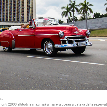
a…
munti (2000 altitudine maxima) si mare si ocean si cateva delte rezervati