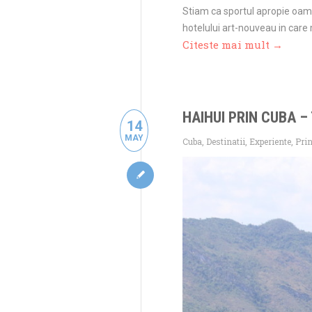
Stiam ca sportul apropie oame
hotelului art-nouveau in care
Citeste mai mult →
HAIHUI PRIN CUBA –
14
MAY
Cuba
,
Destinatii
,
Experiente
,
Pri