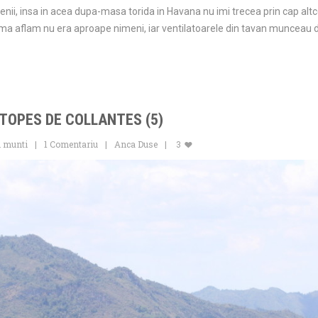
nii, insa in acea dupa-masa torida in Havana nu imi trecea prin cap altce
 ma aflam nu era aproape nimeni, iar ventilatoarele din tavan munceau d
 TOPES DE COLLANTES (5)
n munti
1 Comentariu
Anca Duse
3