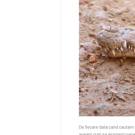
De fiecare data cand cautam Gu
aveam cum sa ajungem pana ac