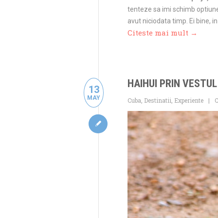
tenteze sa imi schimb optiunea
avut niciodata timp. Ei bine,
Citeste mai mult →
HAIHUI PRIN VESTUL
13
MAY
Cuba
,
Destinatii
,
Experiente