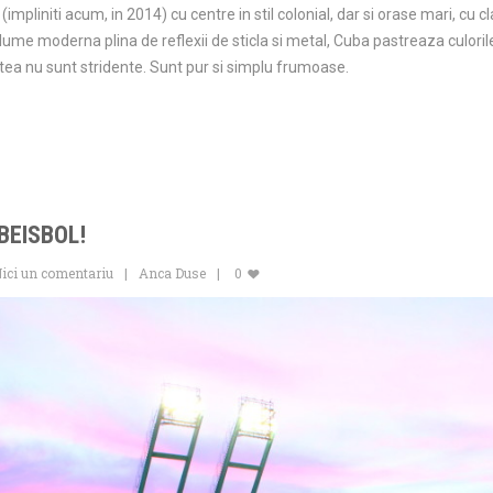
mpliniti acum, in 2014) cu centre in stil colonial, dar si orase mari, cu cla
 lume moderna plina de reflexii de sticla si metal, Cuba pastreaza culorile
astea nu sunt stridente. Sunt pur si simplu frumoase.
BEISBOL!
ici un comentariu
Anca Duse
0