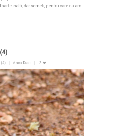
foarte inalti, dar semeti, pentru care nu am
(4)
 (4)
Anca Duse
2