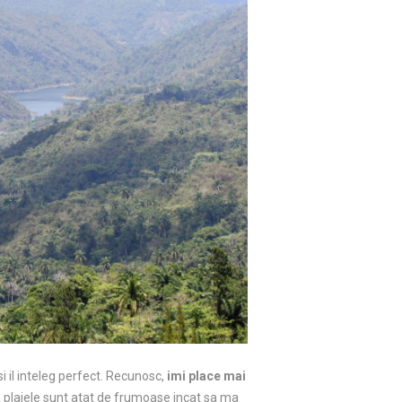
i il inteleg perfect. Recunosc,
imi place mai
a plajele sunt atat de frumoase incat sa ma