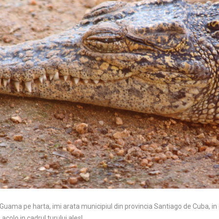
ama pe harta, imi arata municipiul din provincia Santiago de Cuba, in ex
olo in cadrul turului ales!