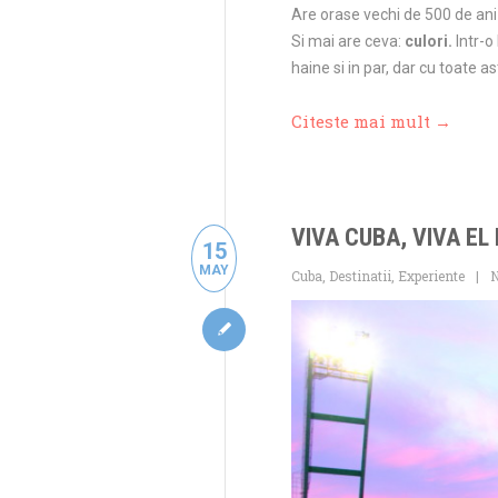
Are orase vechi de 500 de ani (i
Si mai are ceva:
culori.
Intr-o
haine si in par, dar cu toate 
Citeste mai mult →
VIVA CUBA, VIVA EL 
15
MAY
Cuba
,
Destinatii
,
Experiente
N