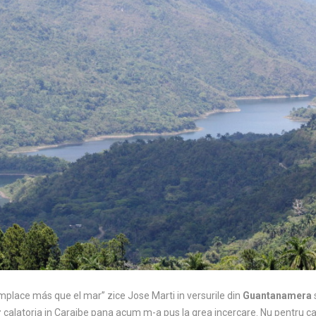
omplace más que el mar” zice Jose Marti in versurile din
Guantanamera
s
r
calatoria in Caraibe pana acum m-a pus la grea incercare. Nu pentru c