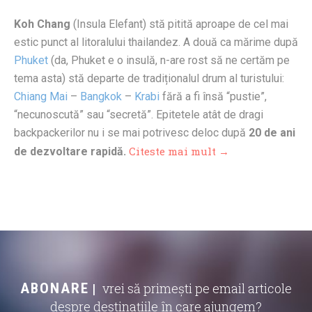
Koh Chang
(Insula Elefant) stă pitită aproape de cel mai
estic punct al litoralului thailandez. A două ca mărime după
Phuket
(da, Phuket e o insulă, n-are rost să ne certăm pe
tema asta) stă departe de tradiționalul drum al turistului:
Chiang Mai
–
Bangkok
–
Krabi
fără a fi însă “pustie”,
“necunoscută” sau “secretă”. Epitetele atât de dragi
backpackerilor nu i se mai potrivesc deloc după
20 de ani
Citeste mai mult →
de dezvoltare rapidă.
ABONARE
vrei să primești pe email articole
despre destinațiile în care ajungem?