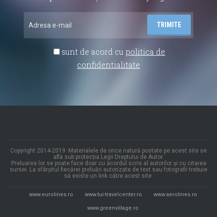
sunt de acord cu
politica de
confidentialitate
Copyright 2014-2019: Materialele de orice natură postate pe acest site se
află sub protecția Legii Dreptului de Autor.
Preluarea lor se poate face doar cu acordul scris al autorilor și cu citarea
sursei. La sfârșitul fiecărei preluări autorizate de text sau fotografii trebuie
să existe un link către acest site.
www.eurolines.ro
www.tui-travelcenter.ro
www.aerolines.ro
www.greenvillage.ro