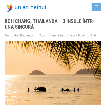
KOH CHANG, THAILANDA – 3 INSULE ÎNTR-
UNA SINGURĂ
Destinatii
,
Thailanda
Nici un comentariu
Anca Duse
3