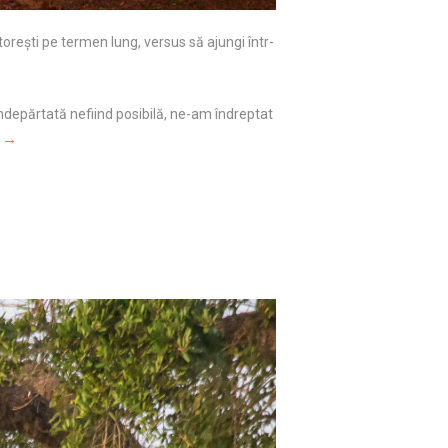
oreşti pe termen lung, versus să ajungi într-
îndepărtată nefiind posibilă, ne-am îndreptat
t →