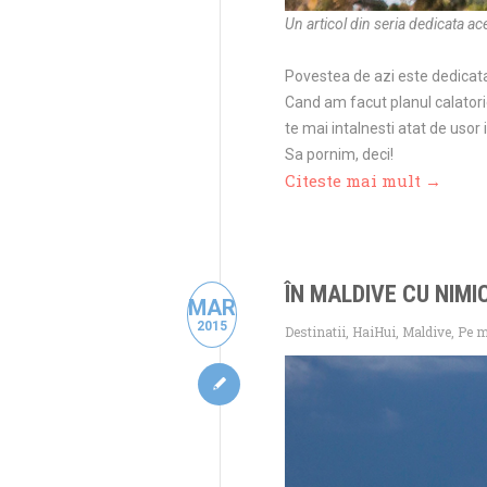
Un articol din seria dedicata ace
Povestea de azi este dedicata
Cand am facut planul calatorie
te mai intalnesti atat de usor i
Sa pornim, deci!
Citeste mai mult →
ÎN MALDIVE CU NIMI
MAR
2015
Destinatii
,
HaiHui
,
Maldive
,
Pe m