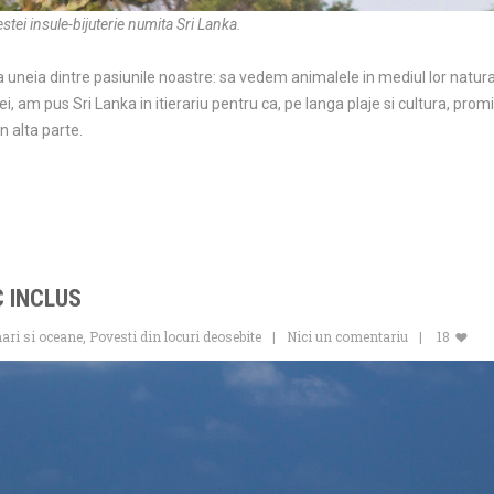
stei insule-bijuterie numita Sri Lanka.
 uneia dintre pasiunile noastre: sa vedem animalele in mediul lor natura
i, am pus Sri Lanka in itierariu pentru ca, pe langa plaje si cultura, prom
n alta parte.
C INCLUS
ari si oceane
,
Povesti din locuri deosebite
Nici un comentariu
18