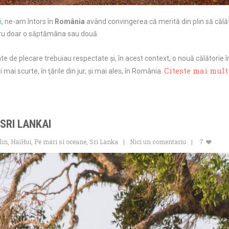
i
, ne-am întors în
România
având convingerea că merită din plin să călăt
tru doar o săptămâna sau două.
e de plecare trebuiau respectate şi, în acest context, o nouă călătorie 
Citeste mai mul
i mai scurte, în ţările din jur, şi mai ales, în România.
SRI LANKAI
lin
,
HaiHui
,
Pe mari si oceane
,
Sri Lanka
Nici un comentariu
7