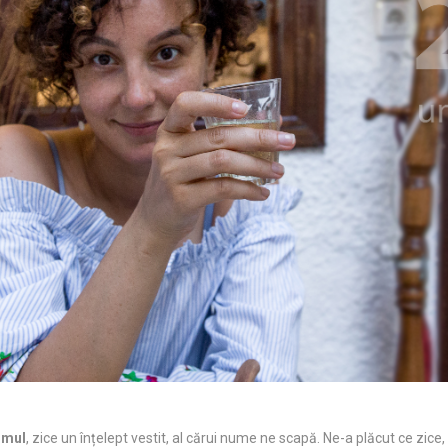
umul
, zice un înțelept vestit, al cărui nume ne scapă. Ne-a plăcut ce zice, 