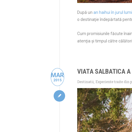
După un
an haihui în jurul lumi
o destinaţie îndepărtată pen
Cum promisiunile făcute înaint
atenţia şi timpul către călători
VIATA SALBATICA A 
MAR
2015
Destinatii
,
Experiente traite din p