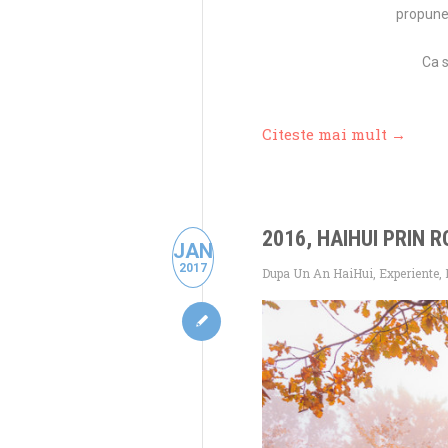
propune
Ca s
Citeste mai mult →
2016, HAIHUI PRIN 
JAN
2017
Dupa Un An HaiHui
,
Experiente
,