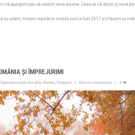
m să ajungem sau să vedem ceva anume. Ceea ce vă dorim și vouă pentr
ă nu uităm, trecem repede în revistă cum a fost 2017 și îi facem cu mân
ROMÂNIA ŞI ÎMPREJURIMI
Experiente traite din plin
,
HaiHui
,
Pregatiri
Nici un comentariu
5