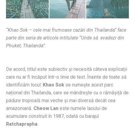
“Khao Sok – cele mai frumoase cazări din Thailanda” face
parte din seria de articole intitulate “Unde să evadezi din
Phuket, Thailanda”.
De acord, titlul este subiectiv și necesită câteva explicații
care nu ar fi încăput într-o linie de text. Înainte de toate să
identificăm locul:
Khao Sok
se numește acest parc
național din Thailanda, care se mândrește cu o rămășiță de
pădure tropicală mai veche și mai diversă decât cea
amazoniană.
Cheow Lan
este numele lacului de
acumulare construit în 1987, odată cu barajul
Ratchaprapha
.