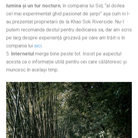
lumina și un tur nocturn
, în compania lui Sid, “al doilea
cel mai experimentat ghid pasionat de șerpi” așa cum ni l-
au prezentat proprietarii de la Khao Sok Riverside. Nu-l
putem recomanda destul pentru dedicarea sa, dar am scris
pe larg despre experiență grozavă pe care am trăit-o în
compania lui
aici
.
5.
Internetul
merge bine peste tot. Insist pe aspectul
acesta ca o informație utilă pentru cei care călătoresc și
muncesc în același timp.