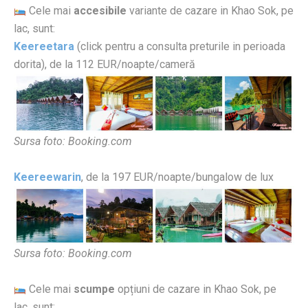
Cele mai
accesibile
variante de cazare in Khao Sok, pe
lac, sunt:
Keereetara
(click pentru a consulta preturile in perioada
dorita), de la 112 EUR/noapte/cameră
Sursa foto: Booking.com
Keereewarin
, de la 197 EUR/noapte/bungalow de lux
Sursa foto: Booking.com
Cele mai
scumpe
opțiuni de cazare in Khao Sok, pe
lac, sunt: