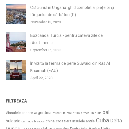
Crăciunul în Ungaria: ghid complet al piețelor și
târgurilor de sărbători (P)
November 15, 2023
Bozcaada, Turcia - pentru câteva zile de
făcut...nimic
September 15, 2023
În vizită la ferma de perle Suwaidi din Ras Al
Khaimah (EAU)
April 22, 2023
FILTREAZA
bali
argentina
#insulele canare
atractii in mauritius
atractii in quito
Cuba
Delta
bulgaria
china
croaziera insulele antile
caminos blancos
Dunarii
dubai