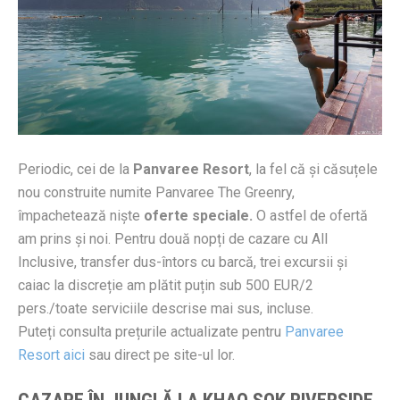
Periodic, cei de la
Panvaree Resort
, la fel că și căsuțele
nou construite numite Panvaree The Greenry,
împachetează niște
oferte speciale.
O astfel de ofertă
am prins și noi. Pentru două nopți de cazare cu All
Inclusive, transfer dus-întors cu barcă, trei excursii și
caiac la discreție am plătit puțin sub 500 EUR/2
pers./toate serviciile descrise mai sus, incluse.
Puteți consulta prețurile actualizate pentru
Panvaree
Resort aici
sau direct pe site-ul lor.