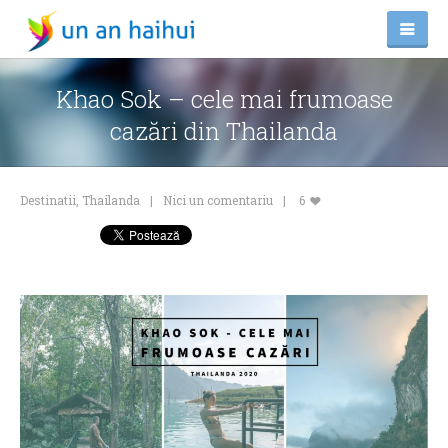
Khao Sok – cele mai frumoase
cazări din Thailanda
Destinatii
,
Thailanda
Nici un comentariu
6