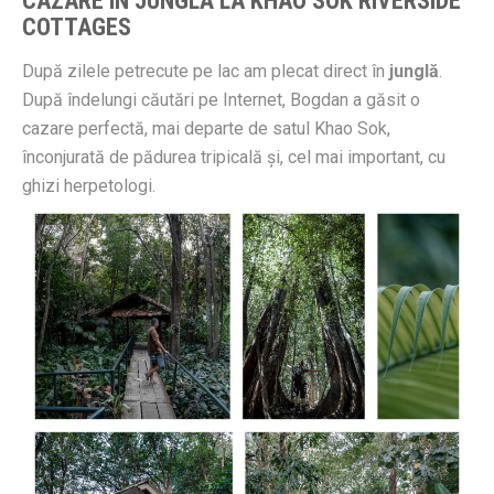
CAZARE ÎN JUNGLĂ LA KHAO SOK RIVERSIDE
COTTAGES
După zilele petrecute pe lac am plecat direct în
junglă
.
După îndelungi căutări pe Internet, Bogdan a găsit o
cazare perfectă, mai departe de satul Khao Sok,
înconjurată de pădurea tripicală și, cel mai important, cu
ghizi herpetologi.