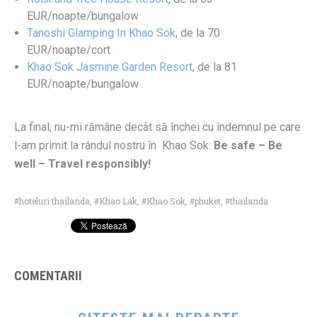
EUR/noapte/bungalow
Tanoshi Glamping In Khao Sok
, de la 70
EUR/noapte/cort
Khao Sok Jasmine Garden Resort
, de la 81
EUR/noapte/bungalow
La final, nu-mi rămâne decât să închei cu îndemnul pe care
l-am primit la rândul nostru în Khao Sok:
Be safe – Be
well – Travel responsibly!
hoteluri thailanda
,
Khao Lak
,
Khao Sok
,
phuket
,
thailanda
COMENTARII