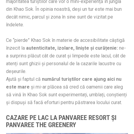
majoritatea turiștilor care vor o mini-experiență în jungla
din Khao Sok. În opinia noastră, deși un tur este mai bun
decât nimic, parcul și zona în sine sunt de vizitat pe
îndelete.
Ce “pierde” Khao Sok în materie de accesibilitate câștigă
înzecit la
autenticitate, izolare, liniște și curățenie:
ne-
a surprins plăcut cât de curat și limpede este lacul, cât de
atenți sunt ghizii și personalul de la cazarile lacustre cu
deșeurile.
Ajută și faptul că
numărul turiștilor care ajung aici nu
este mare
și mi-ar plăcea să cred că oamenii care aleg
să vină în Khao Sok sunt experimentați, umblați, conștienți
și dispuși să facă eforturi pentru păstrarea locului curat.
CAZARE PE LAC LA PANVAREE RESORT ȘI
PANVAREE THE GREENERY