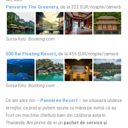
Panvaree The Greenery
,
de la 322 EUR/noapte/cameră
Sursa foto: Booking.com
500 Rai Floating Resort
,
de la 455 EUR/noapte/cameră
Sursa foto: Booking.com
Ce am ales noi –
Panvaree Resort
– se situează undeva
la mijloc ca preț și putem spune cu mâna pe inimă că au
fost cei mai bine cheltuiți bani din călătoria asta în
Thailanda. Am primit de ei un
pachet de servicii și