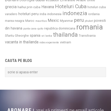
ecuador
Emiratele Arabe Unite
Dobrogea
Hoteluri Cuba
grecia
Havana
haihui prin cuba
hoteluri cuba
indonezia
hoteluri peru
indonesia
varadero
india
iordania
peru
Mexic
povesti
marea neagra
Maroc
Myanmar
mauritius
phuket
romania
din havana
republica dominicana
punta cana
quito
thailanda
spania
Sfantu Gheorghe
Transilvania
sri lanka
vacanta in thailanda
vietnam
video experiente
CAUTA PE BLOG
ABONARE
vrei să primești pe email articole