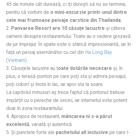
45 de minute cât durează, ci îți dorești să nu se termine,
pentru că vorbim de
o mini-excursie printr-unul dintre
cele mai frumoase peisaje carstice din Thailanda
.
2.
Panvaree Resort are 10 căsuțe lacustre
și câteva
camere desupra restaurantului. Toate au o vedere grozavă
de jur împrejur. În spate este o stâncă impresionantă, iar în
față un peisaj asemănător cu cel din
Ha Long Bay
(Vietnam).
3. Căsuțele lacustre au t
oate dotările necesare
și, în
plus, o terasă-ponton pe care poți sta și admira peisajul,
poți coborî și înota în lac, iar apoi sta la soare.
La capitolul minusuri aș trece faptul că pontonul trebuie
împărțit cu o pereche de vecini, iar internetul este potent
doar în zona restaurantului.
4. Apropos de restaurant,
mâncarea ni s-a părut
excelentă
, variată și autentică.
5. Și punctele forte ale
pachetului all inclusive
pe care l-