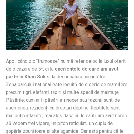
Apoi, când zic “frumoase” nu mă refer deloc la luxul oferit
de o cazare de 5*, ci la
exeriențele de care am avut
parte în Khao Sok
și la decor natural încântător.
Zona parcului național este locuită de o serie de mamifere
precum tigri, elefanți, tapiri și multe specii de maimuțe.
Păsările, cum ar fi păsările-rinocer sau fazanii sunt, de
asemenea, rezidenți cu drepturi depline. Reptilele sunt
mai puțin întâlnite, mai ales dacă nu le cauți: am avut noroc
să vedem trei vipere, un piton reticulat, un cuplu de
șopârle zburătoare și alte agamide. Dar asta pentru că le-