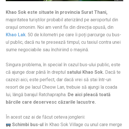
Khao Sok este situate în provincia Surat Thani,
majoritatea turiștilor probabil aterizând pe aeroportul din
orașul omonim. Noi am venit fix din direcția opusă, din
Khao Lak
. 50 de kilometri pe care îi poți parcurge cu bus-
ul public, dacă nu te presează timpul, cu taxiul contra unei
sume negociabile sau închiriind o mașină.
Singura problema, în special în cazul bus-ului public, este
că ajunge doar până în dreptul
satului Khao Sok.
Dacă te
cazezi aici, este perfect, dar dacă vrei să stai într-un
resort de pe lacul Cheow Lan, trebuie să ajungi la coada
lui, lângă barajul Ratchaprapha.
De aici pleacă toată
bărcile care deservesc căzarile lacustre.
În acest caz ai de făcut ceteva jonglerii:
Schimbi
bus-ul
în Khao Sok Village cu unul care merge