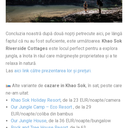
Concluzia noastră după două nopți petrecute aici, pe lângă
faptul că nu au fost suficiente, este următoarea:
Khao Sok
Riverside Cottages
este locul perfect pentru a explora
jungla, a înota în râul care mărginește proprietatea și a te
relaxa în natură.
Las
aici link către prezentarea lor și prețuri.
Alte variante de
cazare in Khao Sok
, în sat, peste care
ne-am uitat:
Khao Sok Holiday Resort
, de la 23 EUR/noapte/camera
Our Jungle Camp – Eco Resort
, de la 29
EUR/noapte/coliba din bambus
Our Jungle House
, de la 36 EUR/noapte/bungalow
Rock and Tree House Resort
, de la 63