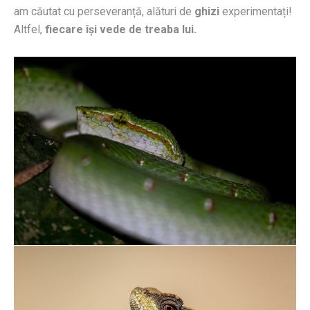
am căutat cu perseveranță, alături de
ghizi
experimentați!
Altfel,
fiecare își vede de treaba lui.