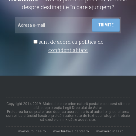
despre destinațiile în care ajungem?
sunt de acord cu
politica de
confidentialitate
Copyright 2014-2019: Materialele de orice natură postate pe acest site se
află sub protecția Legii Dreptului de Autor.
Preluarea lor se poate face doar cu acordul scris al autorilor și cu citarea
sursei. La sfârșitul fiecărei preluări autorizate de text sau fotografii trebuie
să existe un link către acest site.
www.eurolines.ro
www.tui-travelcenter.ro
www.aerolines.ro