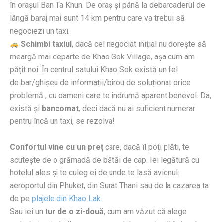
în orașul Ban Ta Khun. De oraș și până la debarcaderul de
lângă baraj mai sunt 14 km pentru care va trebui să
negociezi un taxi.
Schimbi
taxiul
, dacă cel negociat inițial nu dorește să
meargă mai departe de Khao Sok Village, așa cum am
pățit noi.
În
centrul
satului
Khao Sok
există
un fel
de
bar
/
ghișeu
de
informații
/birou de
soluționat
orice
problem
ă
, cu oameni
care
te
îndrumă
aparent benevol. Da,
exist
ă
și
bancomat
, deci dacă nu ai suficient numerar
pentru încă un taxi, se rezolva!
Confortul vine cu un preț
care, dacă îl poți plăti, te
scutește de o grămadă de bătăi de cap. Iei legătură cu
hotelul ales și te culeg ei de unde te lasă avionul:
aeroportul din Phuket, din Surat Thani sau de la cazarea ta
de pe
plajele din Khao Lak.
Sau iei un t
ur de o zi-două
, cum am văzut că alege