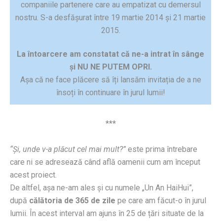
companiile partenere care au empatizat cu demersul
nostru. S-a desfășurat între 19 martie 2014 și 21 martie
2015.
La întoarcere am constatat că ne-a intrat în sânge
și NU NE PUTEM OPRI.
Așa că ne face plăcere să îți lansăm invitația de a ne
însoți în continuare în jurul lumii!
***
“Și, unde v-a plăcut cel mai mult?”
este prima întrebare
care ni se adresează când află oamenii cum am început
acest proiect.
De altfel, așa ne-am ales și cu numele „Un An HaiHui”,
după
călătoria de 365 de zile
pe care am făcut-o în jurul
lumii. În acest interval am ajuns în 25 de țări situate de la