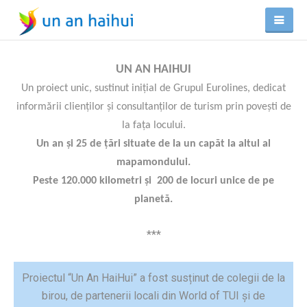
UN AN HAIHUI
Un proiect unic, sustinut inițial de Grupul Eurolines
, dedicat
informării clienților și consultanților de turism prin povești de
la fața locului.
Un an și 25 de țări situate de la un capăt la altul al
mapamondului.
Peste 120.000 kilometri și
200 de locuri unice de pe
planetă.
***
Proiectul “Un An HaiHui” a fost susținut de colegii de la
birou, de partenerii locali din World of TUI și de