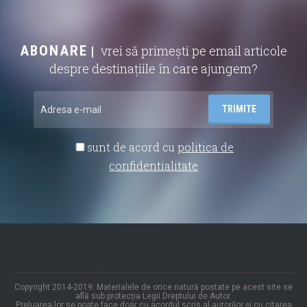
ABONARE
vrei să primești pe email articole
despre destinațiile în care ajungem?
sunt de acord cu
politica de
confidentialitate
Copyright 2014-2019: Materialele de orice natură postate pe acest site se
află sub protecția Legii Dreptului de Autor.
Preluarea lor se poate face doar cu acordul scris al autorilor și cu citarea