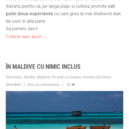
itierariu pentru ca, pe langa plaje si cultura, promite
cel
putin doua experiente
cu care greu te mai intalnesti atat
de usor in alta parte.
Sa pornim, deci!
Citeste mai mult →
ÎN MALDIVE CU NIMIC INCLUS
Destinatii
,
HaiHui
,
Maldive
,
Pe mari si oceane
,
Povesti din locuri
deosebite
Nici un comentariu
18