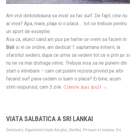
Am vrut dintotdeauna sa invat sa fac surf. De fapt, cine nu
ar vrea? Apa, mare, plaja si o placa … tot ce trebuie pentru
un sport de exceptie.
Asa ca, atunci cand am pus pe hartie ce vrem sa facem in
Bali
si in ce ordine, am dedicat 1 saptamana initierii, la
sfarsitul sederii, dupa ce urma sa vedem tot ce e prin jur si
nu ne va mai distrage nimic. Trebuia insa sa ne punem din
start o intrebare – cam cat putem rezista privind pe altii
facand surf pana cedam si luam o placa? Ei bine, acum
Citeste mai mult →
stim raspunsul, cam 3 zile.
VIATA SALBATICA A SRI LANKAI
Destinatii
,
Experiente traite din plin
,
HaiHui
,
Pe mari si oceane
,
Sri