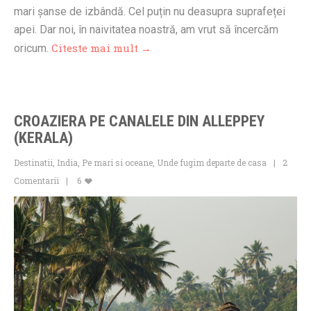
mari șanse de izbândă. Cel puțin nu deasupra suprafeței
apei. Dar noi, în naivitatea noastră, am vrut să încercăm
Citeste mai mult →
oricum.
CROAZIERA PE CANALELE DIN ALLEPPEY
(KERALA)
Destinatii
,
India
,
Pe mari si oceane
,
Unde fugim departe de casa
2
Comentarii
6