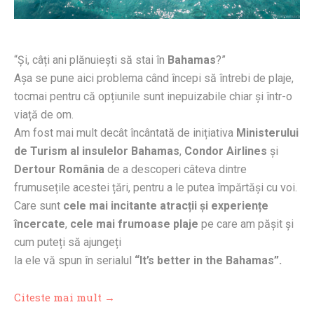
“Și, câți ani plănuiești să stai în
Bahamas
?”
Așa se pune aici problema când începi să întrebi de plaje,
tocmai pentru că opțiunile sunt inepuizabile chiar și într-o
viață de om.
Am fost mai mult decât încântată de inițiativa
Ministerului
de Turism al insulelor Bahamas
,
Condor Airlines
și
Dertour România
de a descoperi câteva dintre
frumusețile acestei țări, pentru a le putea împărtăși cu voi.
Care sunt
cele mai incitante atracții și experiențe
încercate
,
cele mai frumoase plaje
pe care am pășit și
cum puteți să ajungeți
la ele vă spun în serialul
“It’s better in the Bahamas”.
Citeste mai mult →