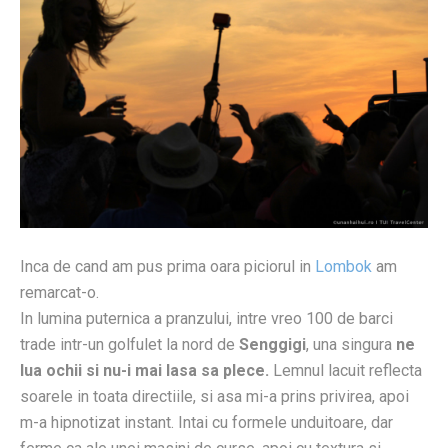
Inca de cand am pus prima oara piciorul in
Lombok
am
remarcat-o.
In lumina puternica a pranzului, intre vreo 100 de barci
trade intr-un golfulet la nord de
Senggigi
, una singura
ne
lua ochii si nu-i mai lasa sa plece.
Lemnul lacuit reflecta
soarele in toata directiile, si asa mi-a prins privirea, apoi
m-a hipnotizat instant. Intai cu formele unduitoare, dar