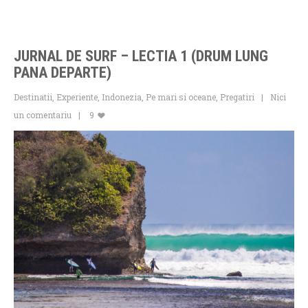
JURNAL DE SURF – LECTIA 1 (DRUM LUNG
PANA DEPARTE)
Destinatii
,
Experiente
,
Indonezia
,
Pe mari si oceane
,
Pregatiri
Nici
un comentariu
9