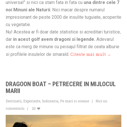
universal” si nici ca stam fata in fata cu
una dintre cele 7
noi Minuni ale Naturii
. Nici macar despre numarul
impresionant de peste 2000 de insulite tuguiate, acoperite
cu vegetatie.
Nu! Acestea ar fi doar date statistice si acreditari turistice,
dar
in acest golf avem dragoni si legende.
Adevarul
este ca merg de minune cu peisajul filtrat de ceata alburie
Citeste mai mult →
si profilele insulelor de smarald.
DRAGOON BOAT – PETRECERE IN MIJLOCUL
MARII
Destinatii
,
Experiente
,
Indonezia
,
Pe mari si oceane
Nici un
comentariu
20