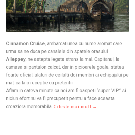
Cinnamon Cruise
, ambarcatiunea cu nume aromat care
urma sa ne duca pe canalele din spatele orasului
Alleppey
, ne astepta legata strans la mal. Capitanul, la
camasa si pantalon calcat, dar in picioarele goale, statea
foarte oficial, alaturi de ceilalti doi membri ai echipajului pe
mal, ca la o receptie cu pretentii.
Aflam in cateva minute ca noi am fi oaspeti “super VIP” si
niciun efort nu va fi precupetit pentru a face aceasta
Citeste mai mult →
croaziera memorabila.