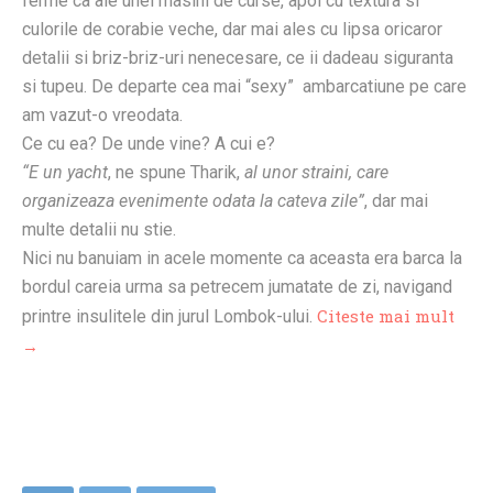
ferme ca ale unei masini de curse, apoi cu textura si
culorile de corabie veche, dar mai ales cu lipsa oricaror
detalii si briz-briz-uri nenecesare, ce ii dadeau siguranta
si tupeu. De departe cea mai “sexy” ambarcatiune pe care
am vazut-o vreodata.
Ce cu ea? De unde vine? A cui e?
“E un yacht
, ne spune Tharik,
al unor straini, care
organizeaza evenimente odata la cateva zile”
, dar mai
multe detalii nu stie.
Nici nu banuiam in acele momente ca aceasta era barca la
bordul careia urma sa petrecem jumatate de zi, navigand
Citeste mai mult
printre insulitele din jurul Lombok-ului.
→