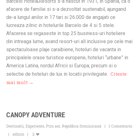
Barcelo Hotel&Resorts s-a nascut in 1931, in Spania, ca o
afacere de familie si s-a dezvoltat sustenabil, ajungand
de-a lungul anilor in 17 tari si 26.000 de angajati ce
lucreaza zilnic in hotelurile Barcelo de 4 si 5 stele.
Afacerea se regaseste in top 25 business-uri hoteliere
din intreaga lume, avand resort-uri all inclusive pe cele mai
spectaculoase plaje caraibiene, hoteluri de vacanta in
principalele orase turistice europene, hoteluri “urbane” in
America Latina, nordul Africii si Europa, precum si o
Citeste
selectie de hoteluri de lux in locatii privilegiate.
mai mult →
CANOPY ADVENTURE
Destinatii
,
Experiente
,
Prin aer
,
Republica Dominicană
1 Comentariu
admin
2