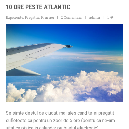
10 ORE PESTE ATLANTIC
Experiente
,
Pregatiri
,
Prin aer
2 Comentarii
admin
1
Se simte destul de ciudat, mai ales cand te-ai pregatit
sufleteste ca pentru un zbor de 5 ore (pentru ca ne-am
uitat ca pisica in calendar pe biletul electronic).