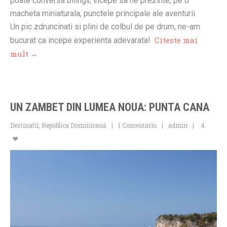
poate conversa bilingv, incepe sa ne prezinte, pe o
macheta miniaturala, punctele principale ale aventurii.
Un pic zdruncinati si plini de colbul de pe drum, ne-am
Citeste mai
bucurat ca incepe experienta adevarata!
mult →
UN ZAMBET DIN LUMEA NOUA: PUNTA CANA
Destinatii
,
Republica Dominicană
1 Comentariu
admin
4