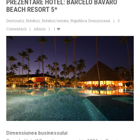
PREZENTARE HOTEL: BARCELO BAVARO
BEACH RESORT 5*
Destinatii
,
Hoteluri
,
Hoteluri testate
,
Republica Dominicană
3
Comentarii
admin
1
Dimensiunea businessului