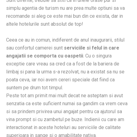
Sunt diferite, trebuie sa stiti ca in unele orase pur si
simplu agentia de turism nu are prea multe optiuni sa va
recomande si aleg ce este mai bun din ce exista, dar in
altele hotelurile sunt absolut de top!
Ceea ce au in comun, indiferent de anul inaugurarii, stilul
sau confortul camerei sunt
serviciile si felul in care
angajatii se comporta cu oaspetii
. Cu o singura
exceptie care vreau sa cred ca a fost de la bariera de
limbaj si pana la urma s-a rezolvat, nu a existat sa nu se
poata ceva, iar noi avem cereri speciale dat fiind ca
suntem pe drum tot timpul.
Peste tot am primit mai mult decat ne asteptam si avut
senzatia ca este suficient numai sa gandim ca vrem ceva
si sa prindem privirea unui angajat pentru ca ajutorul sa
vina prompt si cu zambetul pe buze. Indienii cu care am
interactionat in aceste hoteluri au serviciile de calitate
superioara in sange si o amabilitate nativa.