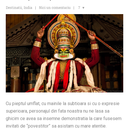
Destinatii
,
India
Nici un comentariu
7
Cu pieptul umflat, cu mainile la subtioara si cu o expresie
superioara, personajul din fata noastra nu ne lasa sa
ghicim ce avea sa insemne demonstratia la care fusesem
invitati de “povestitor” sa asistam cu mare atentie.