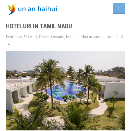
HOTELURI IN TAMIL NADU
Destinatii
,
Hoteluri
,
Hoteluri testate
,
India
Nici un comentariu
2