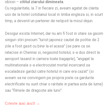
obicei –
cititul ziarului dimineata
.
Cu regularitate, la 7 in fiecare zi, aveam agatat de clanta
usii de la hotel cotidianul local in limba engleza si, in scurt
timp, a devenit un partener de nelipsit la micul dejun.
Desigur exista Internet, dar nu am fi fost in stare sa gasim
singuri stiri precum “turist japonez cautat de politie de 2
zile a fost gasit cu bine la el acasa” (se pare ca se
ratacise in Chennai si, negasind hotelul, s-a dus direct la
aeroport lasand in camera toate bagajele), “angajat la
multinationala s-a electrocutat mortal incercand sa
escaladeze gardul catre hotelul in care era cazat” (si
aveam sa ne convingem pe propria piele ca gardurile
electrificate nu sunt chiar o raritate in partea asta de lume)
sau “filmele de dragoste ale lunii”.
Citeste mai mult →