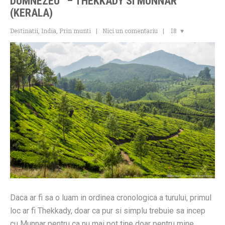
DUMNEZEU” – THEKKADY SI MUNNAR
(KERALA)
Destinatii
,
India
,
Prin munti
Nici un comentariu
18
Daca ar fi sa o luam in ordinea cronologica a turului, primul
loc ar fi Thekkady, doar ca pur si simplu trebuie sa incep
cu Munnar pentru ca nu mai pot tine doar pentru mine