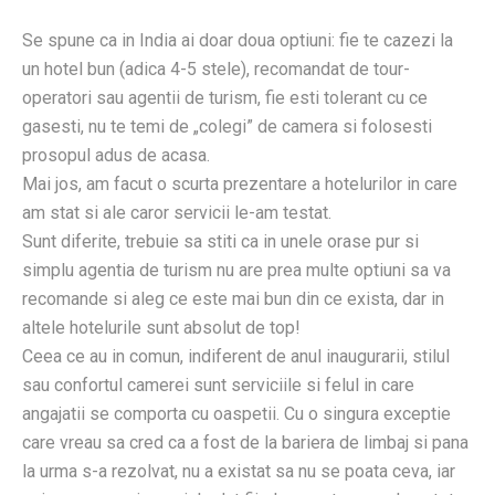
Se spune ca in India ai doar doua optiuni: fie te cazezi la
un hotel bun (adica 4-5 stele), recomandat de tour-
operatori sau agentii de turism, fie esti tolerant cu ce
gasesti, nu te temi de „colegi” de camera si folosesti
prosopul adus de acasa.
Mai jos, am facut o scurta prezentare a hotelurilor in care
am stat si ale caror servicii le-am testat.
Sunt diferite, trebuie sa stiti ca in unele orase pur si
simplu agentia de turism nu are prea multe optiuni sa va
recomande si aleg ce este mai bun din ce exista, dar in
altele hotelurile sunt absolut de top!
Ceea ce au in comun, indiferent de anul inaugurarii, stilul
sau confortul camerei sunt serviciile si felul in care
angajatii se comporta cu oaspetii. Cu o singura exceptie
care vreau sa cred ca a fost de la bariera de limbaj si pana
la urma s-a rezolvat, nu a existat sa nu se poata ceva, iar