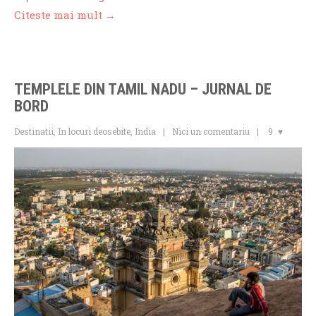
Citeste mai mult →
TEMPLELE DIN TAMIL NADU – JURNAL DE
BORD
Destinatii
,
In locuri deosebite
,
India
Nici un comentariu
9