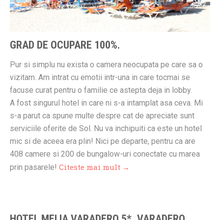
GRAD DE OCUPARE 100%.
Pur si simplu nu exista o camera neocupata pe care sa o
vizitam. Am intrat cu emotii intr-una in care tocmai se
facuse curat pentru o familie ce astepta deja in lobby.
A fost singurul hotel in care ni s-a intamplat asa ceva. Mi
s-a parut ca spune multe despre cat de apreciate sunt
serviciile oferite de Sol. Nu va inchipuiti ca este un hotel
mic si de aceea era plin! Nici pe departe, pentru ca are
408 camere si 200 de bungalow-uri conectate cu marea
Citeste mai mult →
prin pasarele!
HOTEL MELIA VARADERO 5*, VARADERO