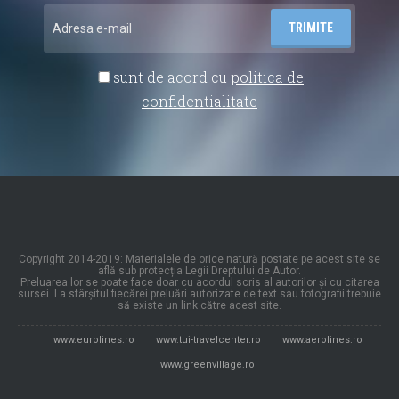
sunt de acord cu
politica de
confidentialitate
Copyright 2014-2019: Materialele de orice natură postate pe acest site se
află sub protecția Legii Dreptului de Autor.
Preluarea lor se poate face doar cu acordul scris al autorilor și cu citarea
sursei. La sfârșitul fiecărei preluări autorizate de text sau fotografii trebuie
să existe un link către acest site.
www.eurolines.ro
www.tui-travelcenter.ro
www.aerolines.ro
www.greenvillage.ro