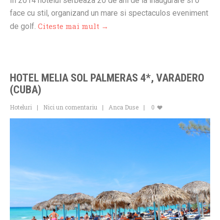
In 2014 hotelul serbeaza 20 de ani de la inaugurare si o
face cu stil, organizand un mare si spectaculos eveniment
Citeste mai mult →
de golf.
HOTEL MELIA SOL PALMERAS 4*, VARADERO
(CUBA)
Hoteluri
Nici un comentariu
Anca Duse
0