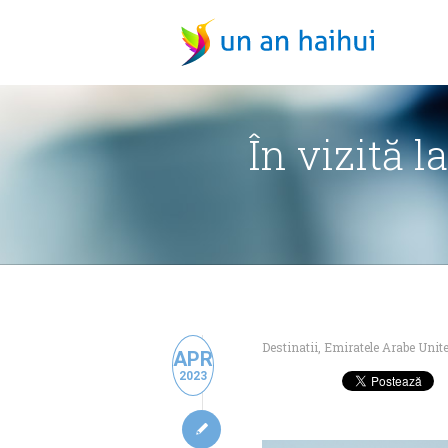
În vizită 
Destinatii
,
Emiratele Arabe Unit
APR
2023