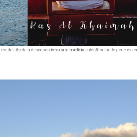
 modalități de a descoperi
istoria și tradiția
culegătorilor de perle din 