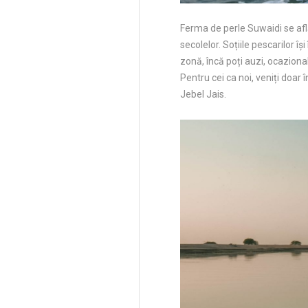
Ferma de perle Suwaidi se afl
secolelor. Soțiile pescarilor îș
zonă, încă poți auzi, ocazional
Pentru cei ca noi, veniți doar î
Jebel Jais.