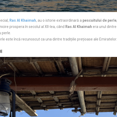
ecial,
Ras Al Khaimah
, au o istorie extraordinară a
pescuitului de perle
icire prospera în secolul al XII-lea, când
Ras Al Khaimah
era unul dintre
 perle.
erle este încă recunoscut ca una dintre tradițiile prețioase ale Emiratelor.
DI