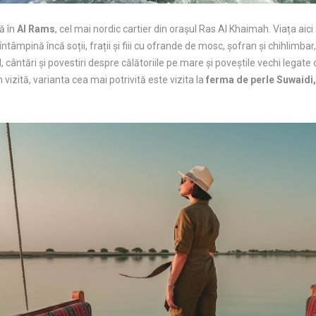
ă în
Al Rams
, cel mai nordic cartier din orașul Ras Al Khaimah. Viața aic
i întâmpină încă soții, frații și fiii cu ofrande de mosc, șofran și chihlimba
, cântări și povestiri despre călătoriile pe mare și poveștile vechi legate 
n vizită, varianta cea mai potrivită este vizita la
ferma de perle Suwaidi,