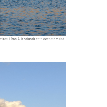
emiratul
Ras Al Khaimah
este această vizită