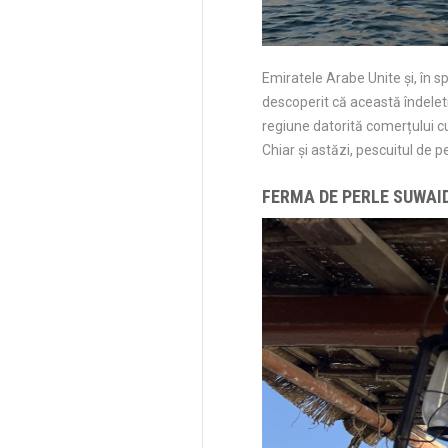
Emiratele Arabe Unite și, în sp
descoperit că această îndeletn
regiune datorită comerțului cu
Chiar și astăzi, pescuitul de p
FERMA DE PERLE SUWAI