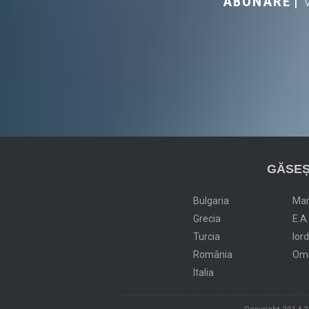
ABONARE
GĂSEȘ
Bulgaria
Ma
Grecia
E.A
Turcia
Ior
România
Om
Italia