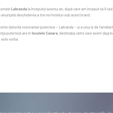
 numele
Labranda
la începutul acestui an, după care am început să îl văd 
a anunţată deschiderea a trei noi hoteluri sub acest brand.
 minte datorită rezonanţei puternice –
Labranda
– şi a unui iz de familiar
nţa puternică are în
Insulele Canare
, destinaţia către care avem deja b
este vorba.