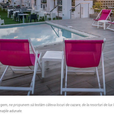
ungem, ne propunem să testăm câteva locuri de cazare, de la resorturi de lux la
maţiile adunate.