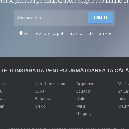
vrei să primești pe email articole despre destinațiile 
sunt de acord cu
politica de confidentialitate
TE-ȚI INSPIRAȚIA PENTRU URMĂTOAREA TA CĂLĂ
roc
Rep. Dominicana
Argentina
Maldi
.U.
Cuba
Ecuador
Sri La
dania
Bahamas
Chile
India
an
Mexic
Peru
Mauri
Uruguay