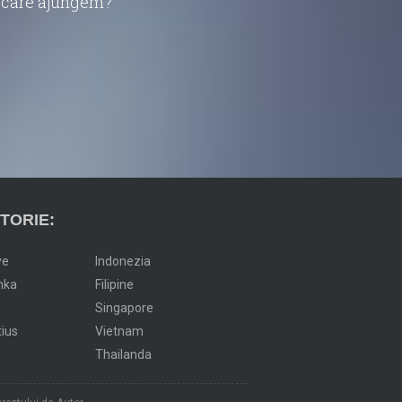
în care ajungem?
TORIE:
ve
Indonezia
nka
Filipine
Singapore
tius
Vietnam
Thailanda