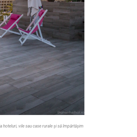
 hoteluri, vile sau case rurale şi să împărtăşim