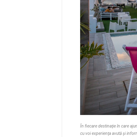
În fiecare destinaţie în care aj
cu voi experienţa avută şi infor