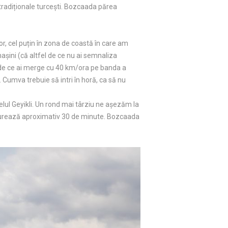
 tradiționale turcești. Bozcaada părea
or, cel puțin în zona de coastă în care am
așini (că altfel de ce nu ai semnaliza
fel de ce ai merge cu 40 km/ora pe banda a
 Cumva trebuie să intri în horă, ca să nu
elul Geyikli. Un rond mai târziu ne așezăm la
e durează aproximativ 30 de minute. Bozcaada