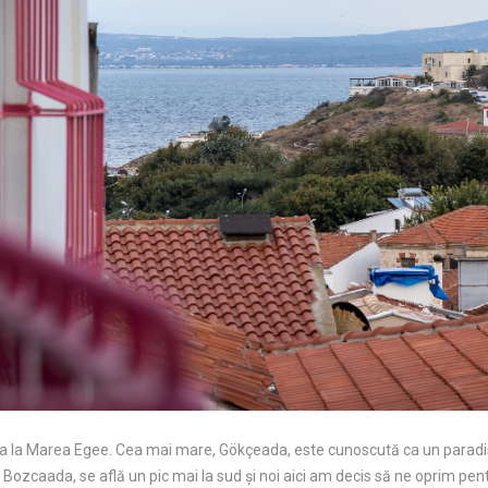
ia la Marea Egee. Cea mai mare, Gökçeada, este cunoscută ca un paradis 
ozcaada, se află un pic mai la sud și noi aici am decis să ne oprim pe