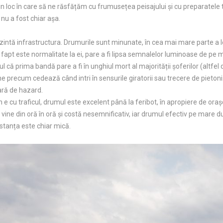
un loc în care să ne răsfățăm cu frumusețea peisajului și cu preparatele
nu a fost chiar așa.
ezintă infrastructura. Drumurile sunt minunate, în cea mai mare parte a l
fapt este normalitate la ei, pare a fi lipsa semnalelor luminoase de pe m
tul că prima bandă pare a fi în unghiul mort al majorității șoferilor (alt
e precum cedează când intri în sensurile giratorii sau trecere de pietoni.
ară de hazard.
 e cu traficul, drumul este excelent până la feribot, în apropiere de oraș
e vine din oră în oră și costă nesemnificativ, iar drumul efectiv pe mar
istanța este chiar mică.