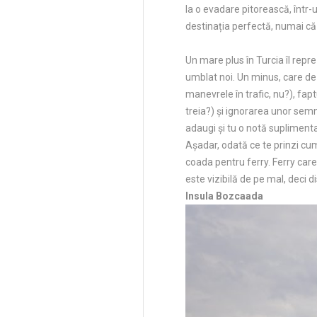
la o evadare pitorească, într-
destinația perfectă, numai că 
Un mare plus în Turcia îl repr
umblat noi. Un minus, care de 
manevrele în trafic, nu?), fap
treia?) și ignorarea unor semn
adaugi și tu o notă supliment
Așadar, odată ce te prinzi cum
coada pentru ferry. Ferry car
este vizibilă de pe mal, deci d
Insula Bozcaada