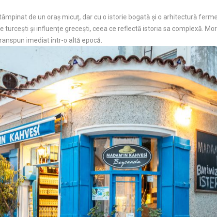
 întâmpinat de un oraș micuț, dar cu o istorie bogată și o arhitectură f
e turcești și influențe grecești, ceea ce reflectă istoria sa complexă. Mor
transpun imediat într-o altă epocă.