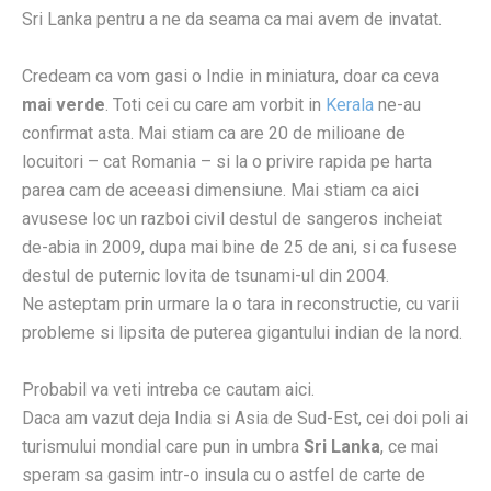
Sri Lanka pentru a ne da seama ca mai avem de invatat.
Credeam ca vom gasi o Indie in miniatura, doar ca ceva
mai verde
. Toti cei cu care am vorbit in
Kerala
ne-au
confirmat asta. Mai stiam ca are 20 de milioane de
locuitori – cat Romania – si la o privire rapida pe harta
parea cam de aceeasi dimensiune. Mai stiam ca aici
avusese loc un razboi civil destul de sangeros incheiat
de-abia in 2009, dupa mai bine de 25 de ani, si ca fusese
destul de puternic lovita de tsunami-ul din 2004.
Ne asteptam prin urmare la o tara in reconstructie, cu varii
probleme si lipsita de puterea gigantului indian de la nord.
Probabil va veti intreba ce cautam aici.
Daca am vazut deja India si Asia de Sud-Est, cei doi poli ai
turismului mondial care pun in umbra
Sri Lanka
, ce mai
speram sa gasim intr-o insula cu o astfel de carte de