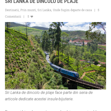
SRI LANKA DE DINCOLO DE PLAJE
Destinatii
,
Prin munti
,
Sri Lanka
,
Unde fugim departe de casa
5
Comentarii
5
Sri Lanka de dincolo de plaje face parte din seria de
articole dedicate acestei insule-bijuterie.