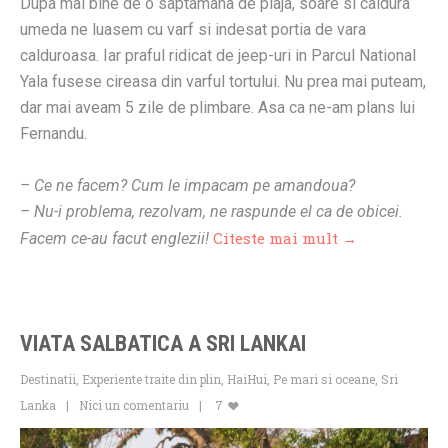
Dupa mai bine de o saptamana de plaja, soare si caldura
umeda ne luasem cu varf si indesat portia de vara
calduroasa. Iar praful ridicat de jeep-uri in Parcul National
Yala fusese cireasa din varful tortului. Nu prea mai puteam,
dar mai aveam 5 zile de plimbare. Asa ca ne-am plans lui
Fernandu.
– Ce ne facem? Cum le impacam pe amandoua?
– Nu-i problema, rezolvam, ne raspunde el ca de obicei.
Citeste mai mult →
Facem ce-au facut englezii!
VIATA SALBATICA A SRI LANKAI
Destinatii
,
Experiente traite din plin
,
HaiHui
,
Pe mari si oceane
,
Sri
Lanka
Nici un comentariu
7