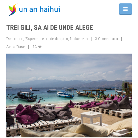
TREI GILI, SA AI DE UNDE ALEGE
Destinatii
,
Experiente traite din plin
,
Indonezia
2 Comentarii
Anca Duse
12