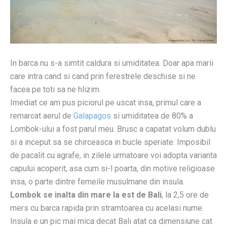
In barca nu s-a simtit caldura si umiditatea. Doar apa marii
care intra cand si cand prin ferestrele deschise si ne
facea pe toti sa ne hlizim.
Imediat ce am pus piciorul pe uscat insa, primul care a
remarcat aerul de
Galapagos
si umiditatea de 80% a
Lombok-ului a fost parul meu. Brusc a capatat volum dublu
si a inceput sa se chirceasca in bucle speriate. Imposibil
de pacalit cu agrafe, in zilele urmatoare voi adopta varianta
capului acoperit, asa cum si-l poarta, din motive religioase
insa, o parte dintre femeile musulmane din insula.
Lombok se inalta din mare la est de Bali
, la 2,5 ore de
mers cu barca rapida prin stramtoarea cu acelasi nume.
Insula e un pic mai mica decat Bali atat ca dimensiune cat