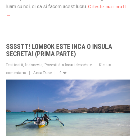
Citeste mai mult
luam cu noi, ci sa si facem acest lucru.
→
SSSSTT! LOMBOK ESTE INCA O INSULA
SECRETA! (PRIMA PARTE)
Destinatii
,
Indonezia
,
Povesti din locuri deosebite
Nici un
comentariu
Anca Duse
9