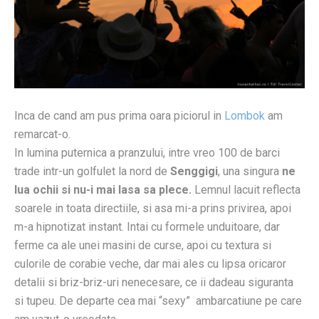
Inca de cand am pus prima oara piciorul in
Lombok
am
remarcat-o.
In lumina puternica a pranzului, intre vreo 100 de barci
trade intr-un golfulet la nord de
Senggigi
, una singura
ne
lua ochii si nu-i mai lasa sa plece.
Lemnul lacuit reflecta
soarele in toata directiile, si asa mi-a prins privirea, apoi
m-a hipnotizat instant. Intai cu formele unduitoare, dar
ferme ca ale unei masini de curse, apoi cu textura si
culorile de corabie veche, dar mai ales cu lipsa oricaror
detalii si briz-briz-uri nenecesare, ce ii dadeau siguranta
si tupeu. De departe cea mai “sexy” ambarcatiune pe care