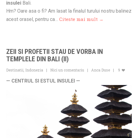
insulei
Bali.
Hm? Oare asa o fi? Am lasat la finalul turului nostru balinez
Citeste mai mult →
acest orasel, pentru ca…
ZEII SI PROFETII STAU DE VORBA IN
TEMPLELE DIN BALI (II)
Destinatii
,
Indonezia
Nici un comentariu
Anca Duse
9
— CENTRUL SI ESTUL INSULEI —