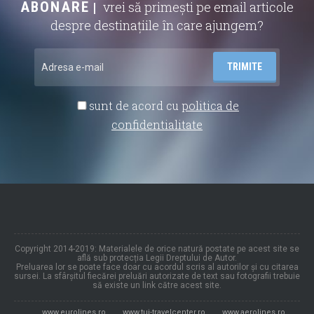
ABONARE
vrei să primești pe email articole
despre destinațiile în care ajungem?
sunt de acord cu
politica de
confidentialitate
Copyright 2014-2019: Materialele de orice natură postate pe acest site se
află sub protecția Legii Dreptului de Autor.
Preluarea lor se poate face doar cu acordul scris al autorilor și cu citarea
sursei. La sfârșitul fiecărei preluări autorizate de text sau fotografii trebuie
să existe un link către acest site.
www.eurolines.ro
www.tui-travelcenter.ro
www.aerolines.ro