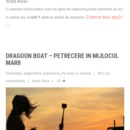
Ibiza Asiei.
E oarecum infricosator cum un ghid de calatorie poate schimba un loc
Citeste mai mult
in cativa ani, si
Gili T
este un astfel de exemplu.
→
DRAGOON BOAT – PETRECERE IN MIJLOCUL
MARII
Destinatii
,
Experiente
,
Indonezia
,
Pe mari si oceane
Nici un
comentariu
Anca Duse
20