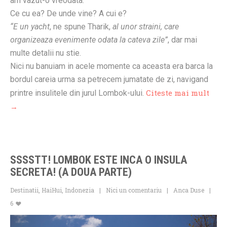
am vazut-o vreodata.
Ce cu ea? De unde vine? A cui e?
“E un yacht
, ne spune Tharik,
al unor straini, care
organizeaza evenimente odata la cateva zile”
, dar mai
multe detalii nu stie.
Nici nu banuiam in acele momente ca aceasta era barca la
bordul careia urma sa petrecem jumatate de zi, navigand
Citeste mai mult
printre insulitele din jurul Lombok-ului.
→
SSSSTT! LOMBOK ESTE INCA O INSULA
SECRETA! (A DOUA PARTE)
Destinatii
,
HaiHui
,
Indonezia
Nici un comentariu
Anca Duse
6