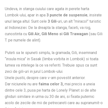
Undeva, in stanga cuiului care agata in perete harta
Lombok-ului, apar in apa
3 puncte de suspensie
, insirate
unul langa altul. Sunt cele
3 Gili
-uri, un alt “miracol” turistic
al Indoneziei. De la dreapta la stanga, faceti, va rog,
cunostinta cu
Gili Air, Gili Meno si Gili Trawagan
(sau Gili
T. pe numele de alint).
Puteti sa le spuneti simplu, la gramada, Gili, insemnand
“insula mica” in Sasak (limba vorbita in Lombok) si toata
lumea va intelege la ce va referiti. Trebuie spus ca sunt
zeci de gili-uri in jurul Lombok-ului.
Unele pustii, despre care v-am povestit anterior.
Dar niciunele nu are
faima celor 3,
mai precis a uneia
dintre cele 3, pusa pe harta de Lonely Planet si de alte
ghiduri similare in urma cu 30 de ani, si fixata puternic
acolo de zecile de mii de petrecareti care au supranumit-o