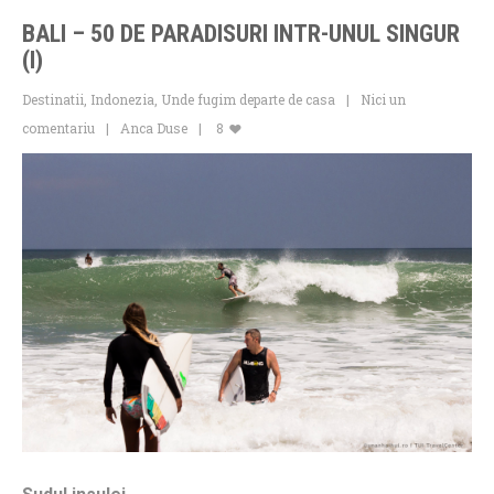
BALI – 50 DE PARADISURI INTR-UNUL SINGUR
(I)
Destinatii
,
Indonezia
,
Unde fugim departe de casa
Nici un
comentariu
Anca Duse
8