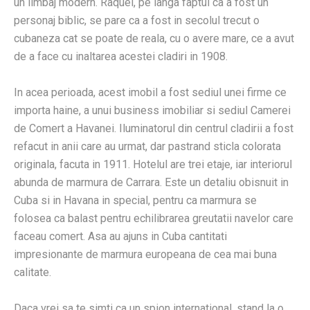
un limbaj modern. Raquel, pe langa faptul ca a fost un
personaj biblic, se pare ca a fost in secolul trecut o
cubaneza cat se poate de reala, cu o avere mare, ce a avut
de a face cu inaltarea acestei cladiri in 1908.
In acea perioada, acest imobil a fost sediul unei firme ce
importa haine, a unui business imobiliar si sediul Camerei
de Comert a Havanei. Iluminatorul din centrul cladirii a fost
refacut in anii care au urmat, dar pastrand sticla colorata
originala, facuta in 1911. Hotelul are trei etaje, iar interiorul
abunda de marmura de Carrara. Este un detaliu obisnuit in
Cuba si in Havana in special, pentru ca marmura se
folosea ca balast pentru echilibrarea greutatii navelor care
faceau comert. Asa au ajuns in Cuba cantitati
impresionante de marmura europeana de cea mai buna
calitate.
Daca vrei sa te simti ca un spion international, stand la o