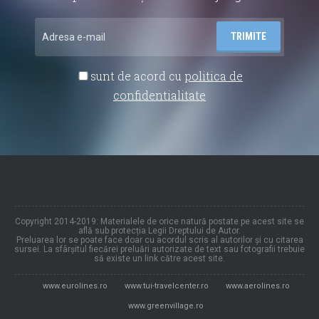
sunt de acord cu
politica de
confidentialitate
Copyright 2014-2019: Materialele de orice natură postate pe acest site se
află sub protecția Legii Dreptului de Autor.
Preluarea lor se poate face doar cu acordul scris al autorilor și cu citarea
sursei. La sfârșitul fiecărei preluări autorizate de text sau fotografii trebuie
să existe un link către acest site.
www.eurolines.ro
www.tui-travelcenter.ro
www.aerolines.ro
www.greenvillage.ro