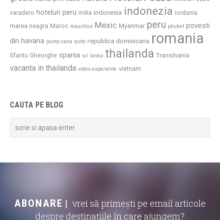
indonezia
hoteluri peru
indonesia
varadero
india
iordania
peru
Mexic
povesti
marea neagra
Maroc
Myanmar
mauritius
phuket
romania
din havana
republica dominicana
punta cana
quito
thailanda
spania
Sfantu Gheorghe
Transilvania
sri lanka
vacanta in thailanda
vietnam
video experiente
CAUTA PE BLOG
ABONARE
vrei să primești pe email articole
despre destinațiile în care ajungem?