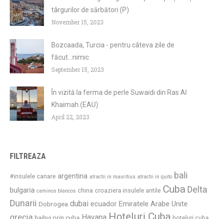
târgurilor de sărbători (P)
November 15, 2023
Bozcaada, Turcia - pentru câteva zile de
făcut...nimic
September 15, 2023
În vizită la ferma de perle Suwaidi din Ras Al
Khaimah (EAU)
April 22, 2023
FILTREAZA
bali
argentina
#insulele canare
atractii in mauritius
atractii in quito
Cuba
Delta
bulgaria
china
croaziera insulele antile
caminos blancos
Dunarii
dubai
ecuador
Emiratele Arabe Unite
Dobrogea
Hoteluri Cuba
grecia
Havana
haihui prin cuba
hoteluri cuba