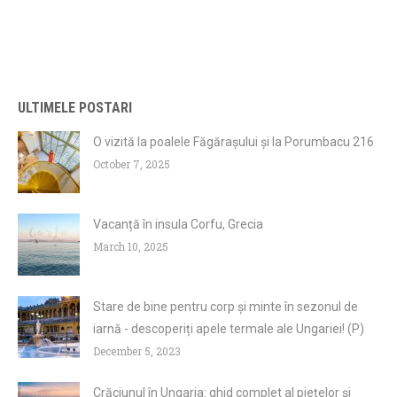
ULTIMELE POSTARI
O vizită la poalele Făgărașului și la Porumbacu 216
October 7, 2025
Vacanță în insula Corfu, Grecia
March 10, 2025
Stare de bine pentru corp și minte în sezonul de
iarnă - descoperiți apele termale ale Ungariei! (P)
December 5, 2023
Crăciunul în Ungaria: ghid complet al piețelor și