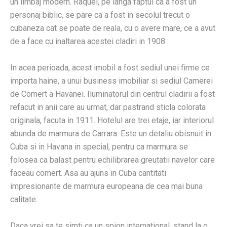
un limbaj modern. Raquel, pe langa faptul ca a fost un
personaj biblic, se pare ca a fost in secolul trecut o
cubaneza cat se poate de reala, cu o avere mare, ce a avut
de a face cu inaltarea acestei cladiri in 1908.
In acea perioada, acest imobil a fost sediul unei firme ce
importa haine, a unui business imobiliar si sediul Camerei
de Comert a Havanei. Iluminatorul din centrul cladirii a fost
refacut in anii care au urmat, dar pastrand sticla colorata
originala, facuta in 1911. Hotelul are trei etaje, iar interiorul
abunda de marmura de Carrara. Este un detaliu obisnuit in
Cuba si in Havana in special, pentru ca marmura se
folosea ca balast pentru echilibrarea greutatii navelor care
faceau comert. Asa au ajuns in Cuba cantitati
impresionante de marmura europeana de cea mai buna
calitate.
Daca vrei sa te simti ca un spion international, stand la o