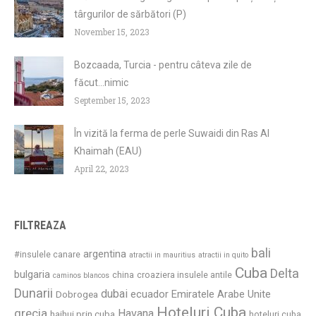
târgurilor de sărbători (P)
November 15, 2023
Bozcaada, Turcia - pentru câteva zile de
făcut...nimic
September 15, 2023
În vizită la ferma de perle Suwaidi din Ras Al
Khaimah (EAU)
April 22, 2023
FILTREAZA
bali
argentina
#insulele canare
atractii in mauritius
atractii in quito
Cuba
Delta
bulgaria
china
croaziera insulele antile
caminos blancos
Dunarii
dubai
ecuador
Emiratele Arabe Unite
Dobrogea
Hoteluri Cuba
grecia
Havana
haihui prin cuba
hoteluri cuba