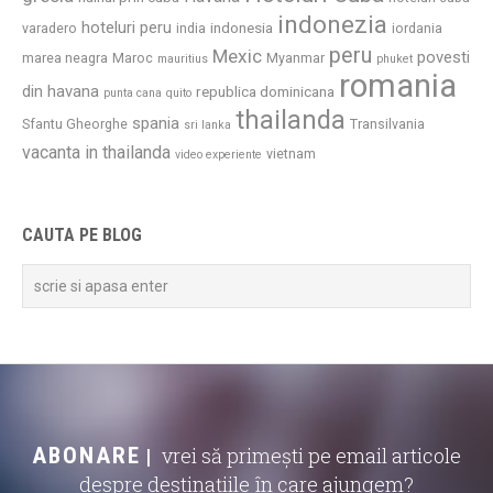
indonezia
hoteluri peru
indonesia
varadero
india
iordania
peru
Mexic
povesti
marea neagra
Maroc
Myanmar
mauritius
phuket
romania
din havana
republica dominicana
punta cana
quito
thailanda
spania
Sfantu Gheorghe
Transilvania
sri lanka
vacanta in thailanda
vietnam
video experiente
CAUTA PE BLOG
ABONARE
vrei să primești pe email articole
despre destinațiile în care ajungem?