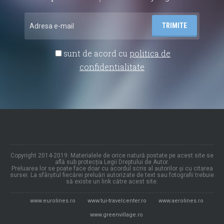
sunt de acord cu
politica de
confidentialitate
Copyright 2014-2019: Materialele de orice natură postate pe acest site se
află sub protecția Legii Dreptului de Autor.
Preluarea lor se poate face doar cu acordul scris al autorilor și cu citarea
sursei. La sfârșitul fiecărei preluări autorizate de text sau fotografii trebuie
să existe un link către acest site.
www.eurolines.ro
www.tui-travelcenter.ro
www.aerolines.ro
www.greenvillage.ro