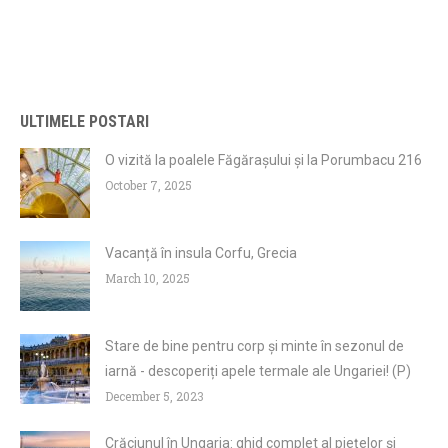
ULTIMELE POSTARI
O vizită la poalele Făgărașului și la Porumbacu 216
October 7, 2025
Vacanță în insula Corfu, Grecia
March 10, 2025
Stare de bine pentru corp și minte în sezonul de
iarnă - descoperiți apele termale ale Ungariei! (P)
December 5, 2023
Crăciunul în Ungaria: ghid complet al piețelor și