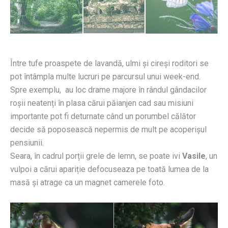
Între tufe proaspete de lavandă, ulmi și cireși roditori se
pot întâmpla multe lucruri pe parcursul unui week-end.
Spre exemplu, au loc drame majore în rândul gândacilor
roșii neatenți în plasa cărui păianjen cad sau misiuni
importante pot fi deturnate când un porumbel călător
decide să poposească nepermis de mult pe acoperișul
pensiunii.
Seara, în cadrul porții grele de lemn, se poate ivi
Vasile
, un
vulpoi a cărui apariție defocuseaza pe toată lumea de la
masă și atrage ca un magnet camerele foto.