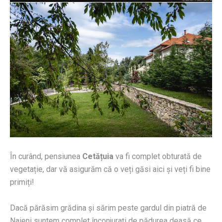
În curând, pensiunea
Cetățuia
va fi complet obturată de
vegetație, dar vă asigurăm că o veți găsi aici și veți fi bine
primiți!
Dacă părăsim grădina și sărim peste gardul din piatră de
Naieni suntem complet înconjurați de pădurea deasă ce