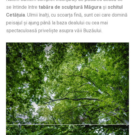
se întinde între
tabăra de sculptură Măgura
și
schitul
Cetățuia
. Ulmii înalți, cu scoarța fină, sunt cei care domină
peisajul și ajung până la baza dealului cu cea mai
spectaculoasă priveliște asupra văii Buzăului.