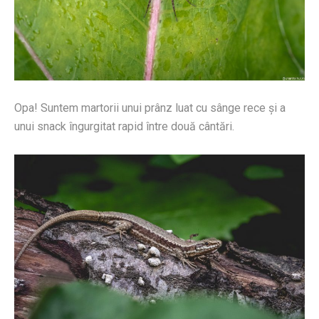
Opa! Suntem martorii unui prânz luat cu sânge rece și a
unui snack îngurgitat rapid între două cântări.