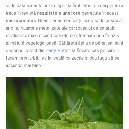
și de data această ne-am oprit la firul ierbii tocmai pentru a
trece în revistă
rezultatele unei ore
petrecute în acest
microcosmos
. Greierilor adolescenți încep să le crească
aripile. Nuanțele metalizate ale cărăbușului de smarald
strălucesc maxim când soarele se strecoară prin frunziș
și mătură vegetația joasă. Săltăreții ăștia de păienjeni sunt
desprinși direct din
Harry Potter
: la fiecare pas pe care îl
facem prin iarbă, ies la iveală cu zecile și dau fuga să se
ascundă mai bine.