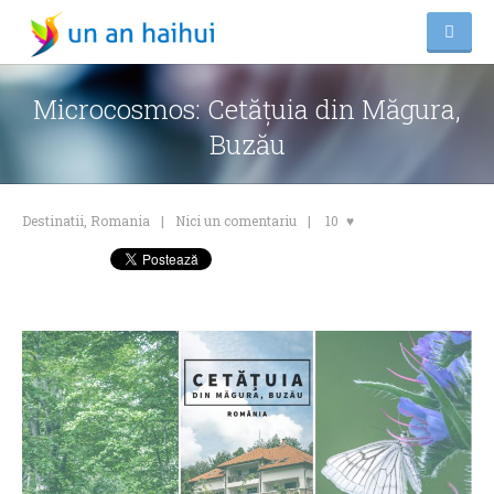
Microcosmos: Cetățuia din Măgura,
Buzău
Destinatii
,
Romania
Nici un comentariu
10