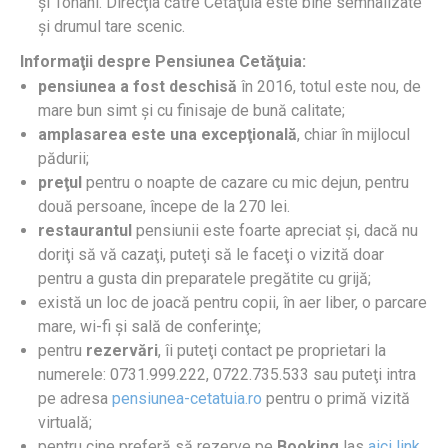
şi Tohani. Direcţia către Cetăţuia este bine semnalizate
şi drumul tare scenic.
Informaţii despre Pensiunea Cetăţuia:
pensiunea a fost deschisă
în 2016, totul este nou, de
mare bun simt şi cu finisaje de bună calitate;
amplasarea este una excepţională
, chiar în mijlocul
pădurii;
preţul
pentru o noapte de cazare cu mic dejun, pentru
două persoane, începe de la 270 lei.
restaurantul
pensiunii este foarte apreciat şi, dacă nu
doriţi să vă cazaţi, puteţi să le faceţi o vizită doar
pentru a gusta din preparatele pregătite cu grijă;
există un loc de joacă pentru copii, în aer liber, o parcare
mare, wi-fi şi sală de conferinţe;
pentru
rezervări
, îi puteţi contact pe proprietari la
numerele: 0731.999.222, 0722.735.533 sau puteţi intra
pe adresa
pensiunea-cetatuia.ro
pentru o primă vizită
virtuală;
pentru cine preferă să rezerve pe
Booking
las
aici link.