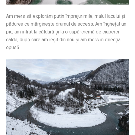
Am mers să explorăm puțin împrejurimile, malul lacului și
pădurea ce mărginește drumul de access. Am înghețat un
pic, am intrat la căldură și la o supă-cremă de ciuperci
caldă, după care am ieșit din nou și am mers în direcția
opusă.