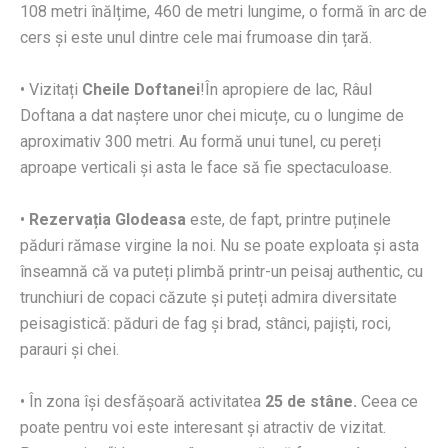
108 metri înălțime, 460 de metri lungime, o formă în arc de
cers și este unul dintre cele mai frumoase din țară.
• Vizitați
Cheile Doftanei
!În apropiere de lac, Râul
Doftana a dat naștere unor chei micuțe, cu o lungime de
aproximativ 300 metri. Au formă unui tunel, cu pereți
aproape verticali și asta le face să fie spectaculoase.
•
Rezervația Glodeasa
este, de fapt, printre puținele
păduri rămase virgine la noi. Nu se poate exploata și asta
înseamnă că va puteți plimbă printr-un peisaj authentic, cu
trunchiuri de copaci căzute și puteți admira diversitate
peisagistică: păduri de fag și brad, stânci, pajiști, roci,
parauri și chei.
• În zona își desfășoară activitatea
25 de stâne.
Ceea ce
poate pentru voi este interesant și atractiv de vizitat.