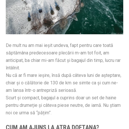
De mult nu am mai ieșit undeva, fapt pentru care toată
săptămâna predecesoare plecării m-am tot foit, am
anticipat, ba chiar mi-am făcut și bagajul din timp, lucru rar
întâlnit.
Nu că ar fi mare ieșire, însă după câteva luni de așteptare,
chiar și o călătorie de 130 de km se simte ca și cum ne-
am lansa într-o antrepriză serioasă.
Scurt și compact, bagajul a cuprins doar un set de haine
pentru drumeție și câteva piese neutre, de iarnă. Nu știam
noi ce urma să “pățim”.
CUM AM AJUNS LA ATRA DOFTANA?