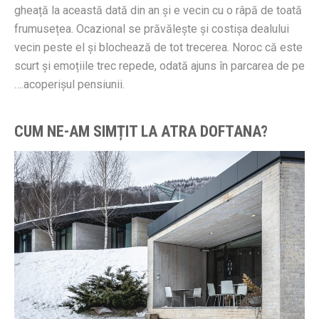
gheață la această dată din an și e vecin cu o râpă de toată
frumusețea. Ocazional se prăvălește și costișa dealului
vecin peste el și blochează de tot trecerea. Noroc că este
scurt și emoțiile trec repede, odată ajuns în parcarea de pe
….acoperișul pensiunii.
CUM NE-AM SIMȚIT LA ATRA DOFTANA?