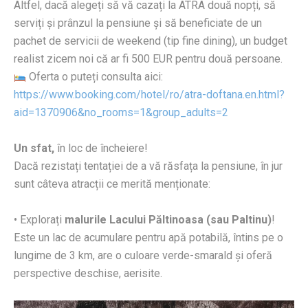
Altfel, dacă alegeți să vă cazați la ATRA două nopți, să
serviți și prânzul la pensiune și să beneficiate de un
pachet de servicii de weekend (tip fine dining), un budget
realist zicem noi că ar fi 500 EUR pentru două persoane.
Oferta o puteți consulta aici:
https://www.booking.com/hotel/ro/atra-doftana.en.html?
aid=1370906&no_rooms=1&group_adults=2
Un sfat,
în loc de încheiere!
Dacă rezistați tentației de a vă răsfața la pensiune, în jur
sunt câteva atracții ce merită menționate:
• Explorați
malurile Lacului Păltinoasa (sau Paltinu)
!
Este un lac de acumulare pentru apă potabilă, întins pe o
lungime de 3 km, are o culoare verde-smarald și oferă
perspective deschise, aerisite.