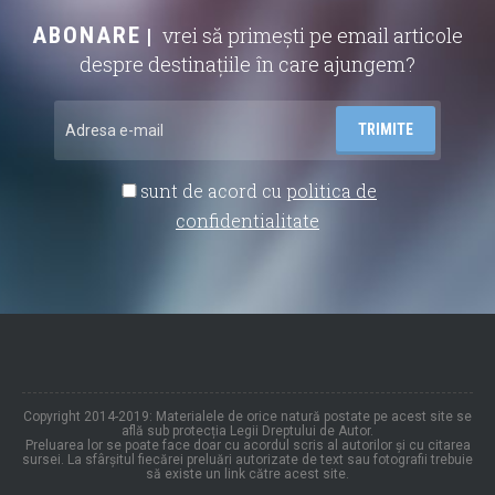
ABONARE
vrei să primești pe email articole
despre destinațiile în care ajungem?
sunt de acord cu
politica de
confidentialitate
Copyright 2014-2019: Materialele de orice natură postate pe acest site se
află sub protecția Legii Dreptului de Autor.
Preluarea lor se poate face doar cu acordul scris al autorilor și cu citarea
sursei. La sfârșitul fiecărei preluări autorizate de text sau fotografii trebuie
să existe un link către acest site.