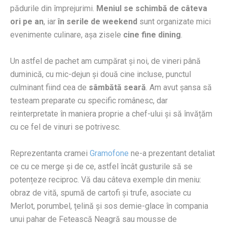
pădurile din împrejurimi.
Meniul se schimbă de câteva
ori pe an
, iar
în serile de weekend
sunt organizate mici
evenimente culinare, așa zisele
cine fine dining
.
Un astfel de pachet am cumpărat și noi, de vineri până
duminică, cu mic-dejun și două cine incluse, punctul
culminant fiind cea de
sâmbătă seară
. Am avut șansa să
testeam preparate cu specific românesc, dar
reinterpretate în maniera proprie a chef-ului și să învățăm
cu ce fel de vinuri se potrivesc.
Reprezentanta cramei
Gramofone
ne-a prezentant detaliat
ce cu ce merge și de ce, astfel încât gusturile să se
potențeze reciproc. Vă dau câteva exemple din meniu:
obraz de vită, spumă de cartofi și trufe, asociate cu
Merlot, porumbel, țelină și sos demie-glace în compania
unui pahar de Fetească Neagră sau mousse de