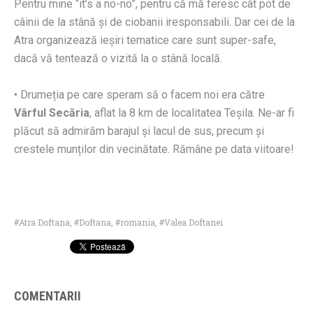
Pentru mine “it’s a no-no”, pentru că mă feresc cât pot de
câinii de la stână și de ciobanii iresponsabili. Dar cei de la
Atra organizează ieșiri tematice care sunt super-safe,
dacă vă tentează o vizită la o stână locală.
• Drumeția pe care speram să o facem noi era către
Vârful Secăria
, aflat la 8 km de localitatea Teșila. Ne-ar fi
plăcut să admirăm barajul și lacul de sus, precum și
crestele munților din vecinătate. Rămâne pe data viitoare!
Atra Doftana
,
Doftana
,
romania
,
Valea Doftanei
COMENTARII