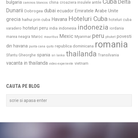
Cuba
Delta
bulgaria
china
croaziera insulele antile
caminos blancos
Dunarii
dubai
ecuador
Emiratele Arabe Unite
Dobrogea
Hoteluri Cuba
grecia
Havana
haihui prin cuba
hoteluri cuba
indonezia
hoteluri peru
indonesia
varadero
india
iordania
peru
Mexic
povesti
marea neagra
Maroc
Myanmar
mauritius
phuket
romania
din havana
republica dominicana
punta cana
quito
thailanda
spania
Sfantu Gheorghe
Transilvania
sri lanka
vacanta in thailanda
vietnam
video experiente
CAUTA PE BLOG