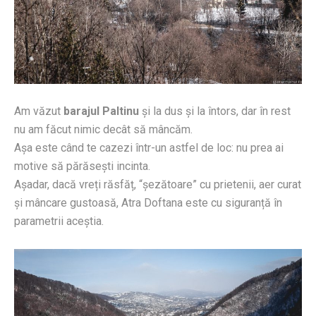
Am văzut
barajul Paltinu
și la dus și la întors, dar în rest
nu am făcut nimic decât să mâncăm.
Așa este când te cazezi într-un astfel de loc: nu prea ai
motive să părăsești incinta.
Așadar, dacă vreți răsfăț, “șezătoare” cu prietenii, aer curat
și mâncare gustoasă, Atra Doftana este cu siguranță în
parametrii aceștia.