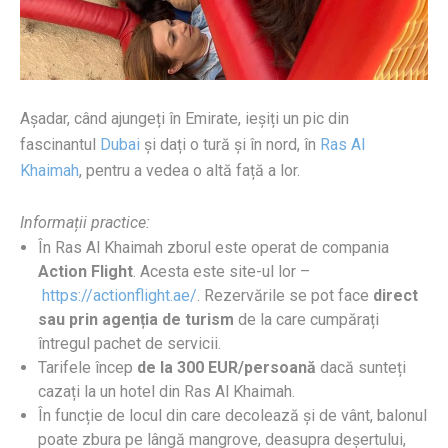
Așadar, când ajungeți în Emirate, ieșiți un pic din
fascinantul
Dubai
și dați o tură și în nord, în
Ras Al
Khaimah
, pentru a vedea o altă față a lor.
Informații practice:
În Ras Al Khaimah zborul este operat de compania
Action Flight
. Acesta este site-ul lor –
https://actionflight.ae/
. Rezervările se pot face
direct
sau prin agenția de turism
de la care cumpărați
întregul pachet de servicii.
Tarifele încep
de la 300 EUR/persoană
dacă sunteți
cazați la un hotel din Ras Al Khaimah.
În funcție de locul din care decolează și de vânt, balonul
poate zbura pe lângă mangrove, deasupra deșertului,