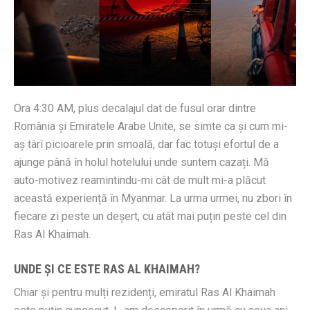
Ora 4:30 AM, plus decalajul dat de fusul orar dintre
România și Emiratele Arabe Unite, se simte ca și cum mi-
aș târî picioarele prin smoală, dar fac totuși efortul de a
ajunge până în holul hotelului unde suntem cazați. Mă
auto-motivez reamintindu-mi cât de mult mi-a plăcut
această experiență în Myanmar. La urma urmei, nu zbori în
fiecare zi peste un deșert, cu atât mai puțin peste cel din
Ras Al Khaimah.
UNDE ȘI CE ESTE RAS AL KHAIMAH?
Chiar și pentru mulți rezidenți, emiratul Ras Al Khaimah