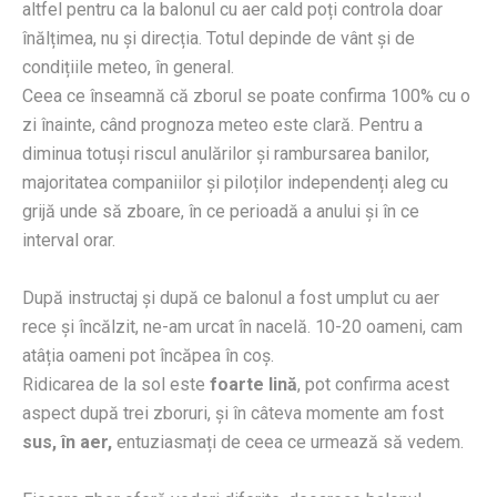
altfel pentru ca la balonul cu aer cald poți controla doar
înălțimea, nu și direcția. Totul depinde de vânt și de
condițiile meteo, în general.
Ceea ce înseamnă că zborul se poate confirma 100% cu o
zi înainte, când prognoza meteo este clară. Pentru a
diminua totuși riscul anulărilor și rambursarea banilor,
majoritatea companiilor și piloților independenți aleg cu
grijă unde să zboare, în ce perioadă a anului și în ce
interval orar.
După instructaj și după ce balonul a fost umplut cu aer
rece și încălzit, ne-am urcat în nacelă. 10-20 oameni, cam
atâția oameni pot încăpea în coș.
Ridicarea de la sol este
foarte lină
, pot confirma acest
aspect după trei zboruri, și în câteva momente am fost
sus, în aer,
entuziasmați de ceea ce urmează să vedem.