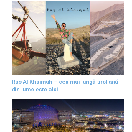
Ras Al Khaimah – cea mai lungă tiroliană
din lume este aici