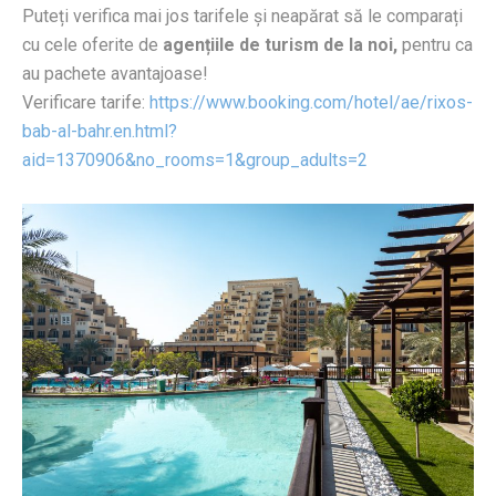
Puteți verifica mai jos tarifele și neapărat să le comparați
cu cele oferite de
agențiile de turism de la noi,
pentru ca
au pachete avantajoase!
Verificare tarife:
https://www.booking.com/hotel/ae/rixos-
bab-al-bahr.en.html?
aid=1370906&no_rooms=1&group_adults=2