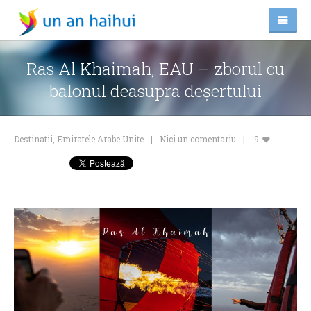
Ras Al Khaimah, EAU – zborul cu
balonul deasupra deșertului
Destinatii
,
Emiratele Arabe Unite
Nici un comentariu
9