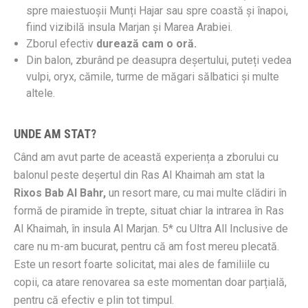
spre maiestuoșii Munți Hajar sau spre coastă și înapoi,
fiind vizibilă insula Marjan și Marea Arabiei.
Zborul efectiv
durează cam o oră.
Din balon, zburând pe deasupra deșertului, puteți vedea
vulpi, oryx, cămile, turme de măgari sălbatici și multe
altele.
UNDE AM STAT?
Când am avut parte de această experiența a zborului cu
balonul peste deșertul din Ras Al Khaimah am stat la
Rixos Bab Al Bahr,
un resort mare, cu mai multe clădiri în
formă de piramide în trepte, situat chiar la intrarea în Ras
Al Khaimah, în insula Al Marjan. 5* cu Ultra All Inclusive de
care nu m-am bucurat, pentru că am fost mereu plecată.
Este un resort foarte solicitat, mai ales de familiile cu
copii, ca atare renovarea sa este momentan doar parțială,
pentru că efectiv e plin tot timpul.