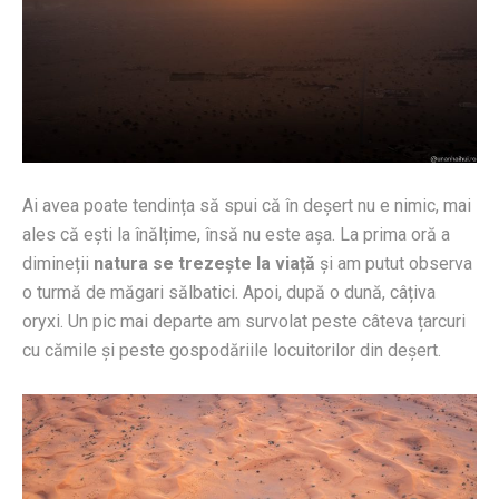
Ai avea poate tendința să spui că în deșert nu e nimic, mai
ales că ești la înălțime, însă nu este așa. La prima oră a
dimineții
natura se trezește la viață
și am putut observa
o turmă de măgari sălbatici. Apoi, după o dună, câțiva
oryxi. Un pic mai departe am survolat peste câteva țarcuri
cu cămile și peste gospodăriile locuitorilor din deșert.