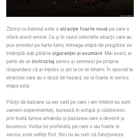
Zborul cu balonul este o
atracție foarte nouă
pe care o
oferă acest emirat. Ca și în cazul celorlalte atracții care au
pus emiratul pe harta lumii, întreaga etapă de pregătire se
întâmplă sub pălăria
siguranței și asumării
. Mai exact, ai
parte de un
instructaj
serios și semnezi pe propria
răspundere că ai înțeles și știi la ce te înhami. În special la
atracțiile care au o doză de hazard, se ia foarte în serios
etapa asta.
Piloții de baloane cu aer cald pe care i-am întâlnit eu sunt
oameni experimentați, lucrează în echipă și călătoresc
prin toată lumea urmându-și pasiunea care a devenit și
business. Vorba lor preferată, pe care o iau foarte în
serios, este
safety first
. Nici nu au cum să funcționeze