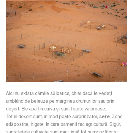
Aici nu există cămile sălbatice, chiar dacă le vedeți
umblând de beleuze pe marginea drumurilor sau prin
deșert. Ele aparțin cuiva și sunt foarte valoroase.
Tot în deșert sunt, în mod poate surprinzător,
sere
. Zone
adăpostite, irigate, în care oamenii fac agricultură. Sigur,
suprafețele cultivate sunt mici, însă tot surprinzător și