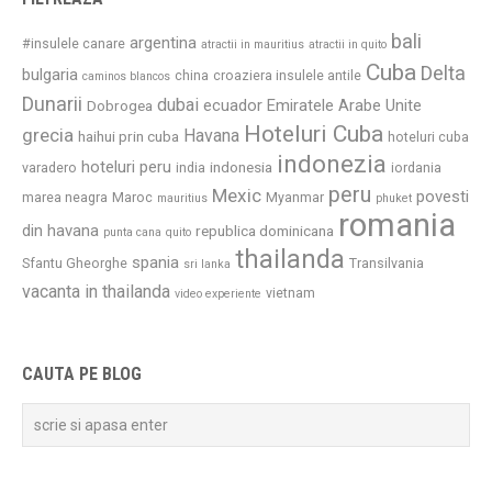
bali
argentina
#insulele canare
atractii in mauritius
atractii in quito
Cuba
Delta
bulgaria
china
croaziera insulele antile
caminos blancos
Dunarii
dubai
ecuador
Emiratele Arabe Unite
Dobrogea
Hoteluri Cuba
grecia
Havana
haihui prin cuba
hoteluri cuba
indonezia
hoteluri peru
indonesia
varadero
india
iordania
peru
Mexic
povesti
marea neagra
Maroc
Myanmar
mauritius
phuket
romania
din havana
republica dominicana
punta cana
quito
thailanda
spania
Sfantu Gheorghe
Transilvania
sri lanka
vacanta in thailanda
vietnam
video experiente
CAUTA PE BLOG