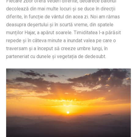
Fiecare zbor oferă vederi diferite, deoarece balonul
decolează din mai multe locuri și se duce în direcții
diferite, în funcție de vântul din acea zi. Noi am rămas
deasupra deșertului și în scurtă vreme, din spatele
munților Hajar, a apărut soarele. Timiditatea l-a părăsit
repede și în câteva minute a inundat valea pe care o
traversam și a început să creeze umbre lungi, în
parteneriat cu dunele și vegetația de dedesubt.