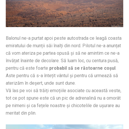
Balonul ne-a purtat apoi peste autostrada ce leagă coasta
emiratului de munții săi înalți din nord. Pilotul ne-a anunțat
că vom ateriza pe partea opusă și să ne amintim ce ne-a
învățat înainte de decolare. Să luam loc, cu centura pusă,
pentru că este foarte
probabil să se răstoarne coșul
.
Aste pentru că s-a întețit vântul și pentru că urmează să
aterizăm în deșert, unde sunt dune.
Vă las pe voi să trăiți emoțiile asociate cu această veste,
tot ce pot spune este că un pic de adrenalină nu a omorât
pe nimeni și ca fețele noastre și chicotelile de ușurare au
meritat din plin.