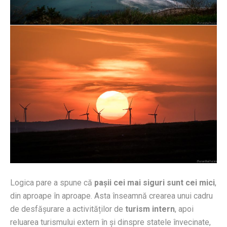
Logica pare a spune că
pașii cei mai siguri sunt cei mici
,
din aproape în aproape. Asta înseamnă crearea unui cadru
de desfășurare a activităților de
turism intern
, apoi
reluarea turismului extern în și dinspre statele învecinate,