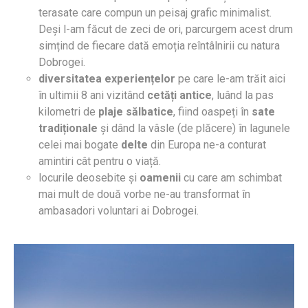
terasate care compun un peisaj grafic minimalist.
Deși l-am făcut de zeci de ori, parcurgem acest drum
simțind de fiecare dată emoția reîntâlnirii cu natura
Dobrogei.
diversitatea experiențelor
pe care le-am trăit aici
în ultimii 8 ani vizitând
cetăți antice
, luând la pas
kilometri de
plaje sălbatice
, fiind oaspeți în
sate
tradiționale
și dând la vâsle (de plăcere) în lagunele
celei mai bogate
delte
din Europa ne-a conturat
amintiri cât pentru o viață.
locurile deosebite și
oamenii
cu care am schimbat
mai mult de două vorbe ne-au transformat în
ambasadori voluntari ai Dobrogei.