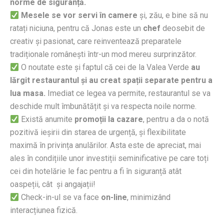
norme de siguranță.
Mesele se vor servi în camere
și, zău, e bine să nu
ratați niciuna, pentru că Jonas este un
chef
deosebit de
creativ și pasionat, care reinventează preparatele
tradiționale românești într-un mod mereu surprinzător.
O noutate este și faptul că cei de la Valea Verde
au
lărgit restaurantul și au creat spații separate pentru a
lua masa.
Imediat ce legea va permite, restaurantul se va
deschide mult îmbunătățit și va respecta noile norme.
Există anumite
promoții la cazare
, pentru a da o notă
pozitivă ieșirii din starea de urgență, și flexibilitate
maximă în privința anulărilor. Asta este de apreciat, mai
ales în condițiile unor investiții seminificative pe care toți
cei din hotelărie le fac pentru a fi în siguranță atât
oaspeții,
cât
și angajații!
Check-in-ul se va face
on-line
, minimizând
interacțiunea fizică.