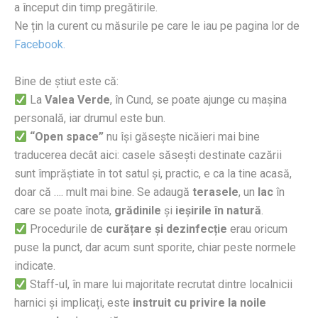
a început din timp pregătirile.
Ne țin la curent cu măsurile pe care le iau pe pagina lor de
Facebook.
Bine de știut este că:
La
Valea Verde
, în Cund, se poate ajunge cu mașina
personală, iar drumul este bun.
“Open space”
nu își găsește nicăieri mai bine
traducerea decât aici: casele săsești destinate cazării
sunt împrăștiate în tot satul și, practic, e ca la tine acasă,
doar că …. mult mai bine. Se adaugă
terasele
, un
lac
în
care se poate înota,
grădinile
și
ieșirile în natură
.
Procedurile de
curățare și dezinfecție
erau oricum
puse la punct, dar acum sunt sporite, chiar peste normele
indicate.
Staff-ul, în mare lui majoritate recrutat dintre localnicii
harnici și implicați, este
instruit cu privire la noile