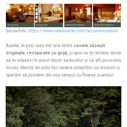
Sursa foto:
https://www.valeaverde.com/accommodation
Așadar, te poți caza într-una dintre
casele săsești
originale, restaurate cu grijă,
și apoi nu îți rămâne decât
să te relaxezi în acest decor seducător și să afli povestea
locului. Merită din plin! Noi deabia așteptăm să revenim și
sperăm să prindem din nou câmpul cu floarea soarelui!