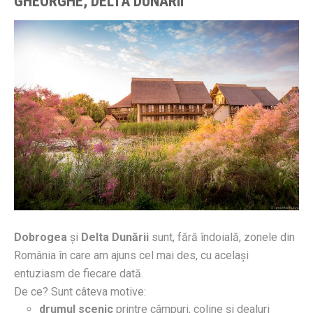
GHEORGHE, DELTA DUNĂRII
Dobrogea
și
Delta Dunării
sunt, fără îndoială, zonele din
România în care am ajuns cel mai des, cu același
entuziasm de fiecare dată.
De ce? Sunt câteva motive:
drumul scenic
printre câmpuri, coline și dealuri