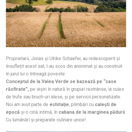
Proprietarii, Jonas și Ulrike Schaefer, au redescoperit și
însuflețit acest sat, l-au scos din anonimat și au construit
în jurul lui o întreagă poveste.
Conceptul de la Valea Verde se bazează pe “case
răsfirate”,
pe ieșiri în natură în grupuri restrânse, la cules
de trufe sau bruch-uri alese, și pe servicii personalizate.
Noi am avut parte de
echitație
, plimbări cu
calești de
epocă
și o cină intimă, în
cabana de la marginea pădurii
.
Cu lumânări și preparate culinare unice!