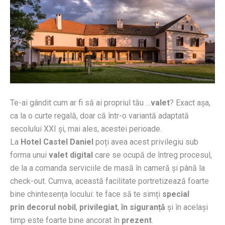
Te-ai gândit cum ar fi să ai propriul tău …
valet
? Exact așa,
ca la o curte regală, doar că într-o variantă adaptată
secolului XXI și, mai ales, acestei perioade.
La
Hotel Castel Daniel
poți avea acest privilegiu sub
forma unui
valet digital
care se ocupă de întreg procesul,
de la a comanda serviciile de masă în cameră și până la
check-out. Cumva, această facilitate portretizează foarte
bine chintesența locului: te face să te simți
special
prin decorul nobil
,
privilegiat
,
în siguranță
și în același
timp este foarte bine ancorat în
prezent
.