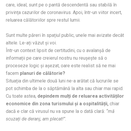
care, ideal, sunt pe o pantă descendentă sau stabilă în
privința cazurilor de coronavirus. Apoi, într-un viitor incert,
reluarea călătoriilor spre restul lumii.
Sunt multe păreri în spațiul public, unele mai avizate decât
altele. Le-ați văzut și voi.
Într-un context lipsit de certitudini, cu o avalanșă de
informații pe care creierul nostru nu reușește să o
proceseze logic și așezat, oare este realist să ne mai
facem
planuri de călătorie?
Situația din ultimele două luni ne-a arătat că lucrurile se
pot schimba de la o săptămână la alta sau chiar mai rapid.
Cu toate astea,
depindem mulți de reluarea activităților
economice din zona turismului și a ospitalității,
chiar
dacă e clar că virusul nu va spune la o dată clară:
“mă
scuzați de deranj, am plecat!”.