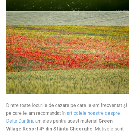
Dintre toate locurile de cazare pe care le-am frecventat și
pe care le-am recomandat în
articolele noastre despre
Delta Dunării,
am ales pentru acest material
Green
Village Resort 4* din Sfântu Gheorghe
. Motivele sunt