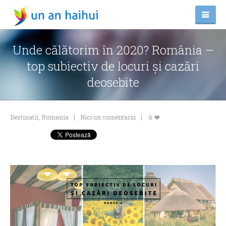
Unde călătorim în 2020? România –
top subiectiv de locuri și cazări
deosebite
Destinatii
,
Romania
Nici un comentariu
6