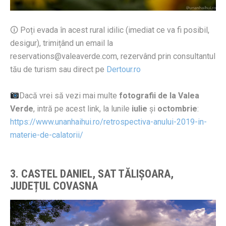
🛈 Poți evada în acest rural idilic (imediat ce va fi posibil,
desigur), trimițând un email la
reservations@valeaverde.com, rezervând prin consultantul
tău de turism sau direct pe
Dertour.ro
Dacă vrei să vezi mai multe
fotografii de la Valea
Verde
, intră pe acest link, la lunile
iulie
și
octombrie
:
https://www.unanhaihui.ro/retrospectiva-anului-2019-in-
materie-de-calatorii/
3. CASTEL DANIEL, SAT TĂLIȘOARA,
JUDE
Ț
UL COVASNA