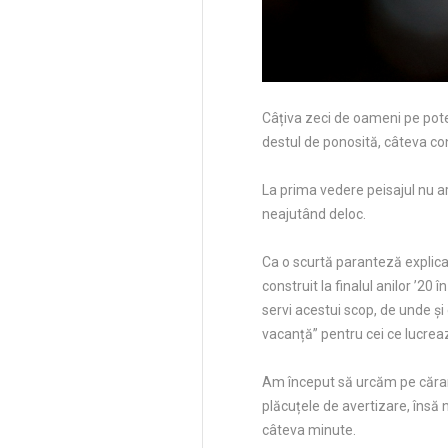
Câțiva zeci de oameni pe pote
destul de ponosită, câteva con
La prima vedere peisajul nu ara
neajutând deloc.
Ca o scurtă paranteză explica
construit la finalul anilor ’2
servi acestui scop, de unde și
vacanță” pentru cei ce lucrea
Am început să urcăm pe cărare
plăcuțele de avertizare, însă 
câteva minute.