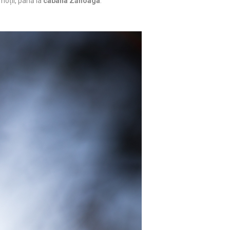
moții, până la
cabana Zănoaga
.