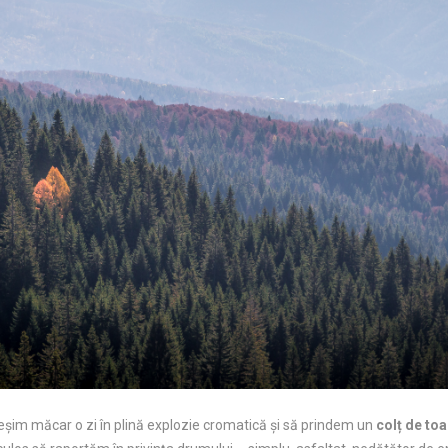
ieșim măcar o zi în plină explozie cromatică și să prindem un
colț de to