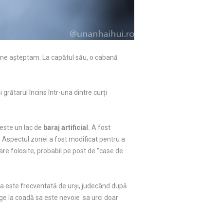
t ne așteptam. La capătul său, o cabană
 grătarul încins într-una dintre curți
 este un lac de
baraj artificial.
A fost
i. Aspectul zonei a fost modificat pentru a
are folosite, probabil pe post de “case de
na este frecventată de urși, judecând după
nge la coadă sa este nevoie sa urci doar