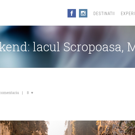
DESTINATII
EXPER
ekend: lacul Scropoasa, 
 comentariu
8