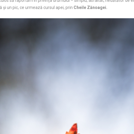
los să raportăm în privința drumului – simplu, asfaltat, nedătător de e
oră și un pic, ce urmează cursul apei, prin
Cheile Zănoagei.