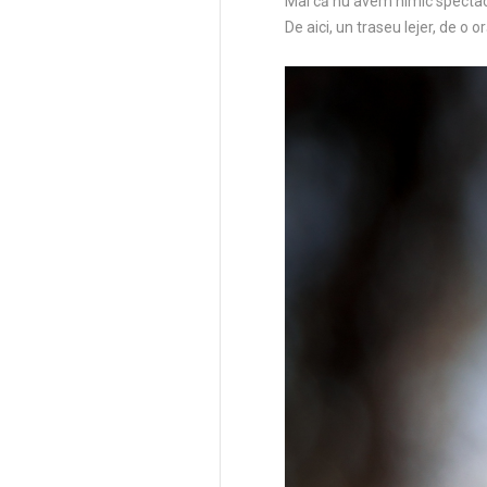
Mai că nu avem nimic spectacu
De aici, un traseu lejer, de o 