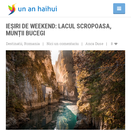
IEȘIRI DE WEEKEND: LACUL SCROPOASA,
MUNȚII BUCEGI
Destinatii
,
Romania
Nici un comentariu
Anca Duse
8