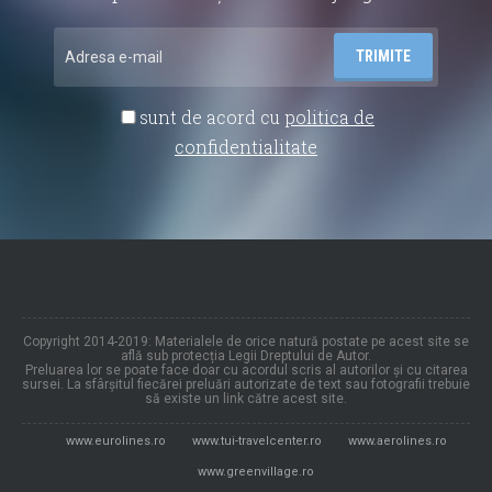
sunt de acord cu
politica de
confidentialitate
Copyright 2014-2019: Materialele de orice natură postate pe acest site se
află sub protecția Legii Dreptului de Autor.
Preluarea lor se poate face doar cu acordul scris al autorilor și cu citarea
sursei. La sfârșitul fiecărei preluări autorizate de text sau fotografii trebuie
să existe un link către acest site.
www.eurolines.ro
www.tui-travelcenter.ro
www.aerolines.ro
www.greenvillage.ro