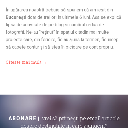
În apărarea noastră trebuie să spunem că am ieșit din
București
doar de trei ori în ultimele 6 luni. Așa se explică
lipsa de activitate de pe blog și numărul redus de
fotografii. Ne-au “reținut” în spațiul citadin mai multe
proiecte care, din fericire, fie au ajuns la termen, fie încep
să capete contur și să stea în picioare pe cont propriu.
Citeste mai mult →
ABONARE
vrei să primești pe email articole
despre destinațiile în care ajungem?