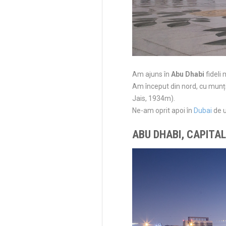
Am ajuns în
Abu Dhabi
fideli
Am început din nord, cu munți
Jais, 1934m).
Ne-am oprit apoi în
Dubai
de u
ABU DHABI, CAPITA