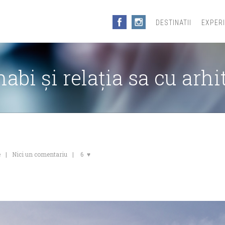
DESTINATII
EXPER
abi și relația sa cu arhi
e
Nici un comentariu
6