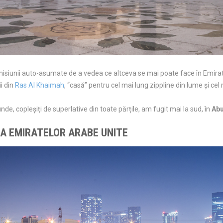
 misiunii auto-asumate de a vedea ce altceva se mai poate face în Emirate
i din
Ras Al Khaimah
, “casă” pentru cel mai lung zippline din lume și ce
nde, copleșiți de superlative din toate părțile, am fugit mai la sud, în
Abu
LA EMIRATELOR ARABE UNITE