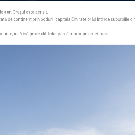
 de
aer
. Orașul este aerisit.
tată de continent prin poduri , capitala Emiratelor își întinde suburbiile 
onante, însă înălțimile clădirilor parcă mai puțin amețitoare.