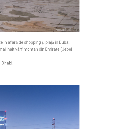
 în afară de shopping și plajă în Dubai.
l mai înalt vârf montan din Emirate (Jebel
 Dhabi
.