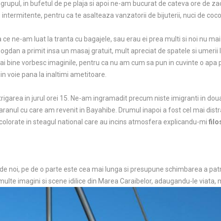
grupul, in bufetul de pe plaja si apoi ne-am bucurat de cateva ore de za
cu intermitente, pentru ca te asalteaza vanzatorii de bijuterii, nuci de co
 ce ne-am luat la tranta cu bagajele, sau erau ei prea multi si noi nu m
Bogdan a primit insa un masaj gratuit, mult apreciat de spatele si umerii 
ai bine vorbesc imaginile, pentru ca nu am cum sa pun in cuvinte o apa p
i in voie pana la inaltimi ametitoare.
rigarea in jurul orei 15. Ne-am ingramadit precum niste imigranti in dou
aranul cu care am revenit in Bayahibe. Drumul inapoi a fost cel mai dist
 colorate in steagul national care au incins atmosfera explicandu-mi
filo
 de noi, pe de o parte este cea mai lunga si presupune schimbarea a patru
ulte imagini si scene idilice din Marea Caraibelor, adaugandu-le viata, 