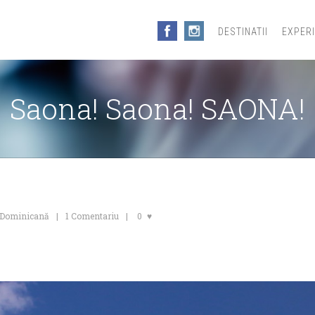
DESTINATII
EXPER
Saona! Saona! SAONA!
 Dominicană
1 Comentariu
0