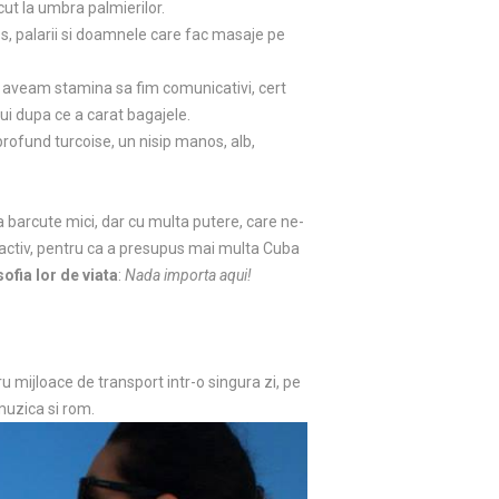
cut la umbra palmierilor.
cos, palarii si doamnele care fac masaje pe
ai aveam stamina sa fim comunicativi, cert
lui dupa ce a carat bagajele.
rofund turcoise, un nisip manos, alb,
a barcute mici, dar cu multa putere, care ne-
ractiv, pentru ca a presupus mai multa Cuba
sofia lor de viata
:
Nada importa aqui!
 mijloace de transport intr-o singura zi, pe
muzica si rom.