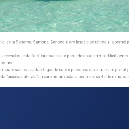
urile, de la Sanoma, Samona, Sanona si am lasat-o pe ultima zi a primei 
, accesul nu este facil. Iar noua ni s-a parut de doua ori mai dificil, pen
 Romana!
in spate sau mai ajutati fugar de cate o persoana straina, le-am purtat p
ata “piscina naturala”, in care ne-am balacit pentru circa 45 de minute, 