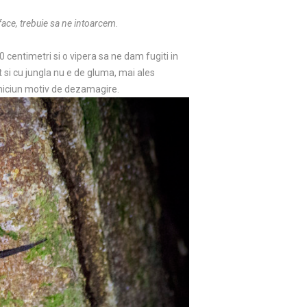
 face, trebuie sa ne intoarcem
.
 centimetri si o vipera sa ne dam fugiti in
t si cu jungla nu e de gluma, mai ales
 niciun motiv de dezamagire.