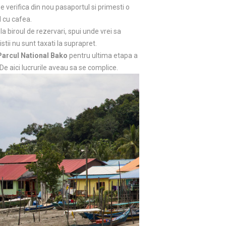
e verifica din nou pasaportul si primesti o
l cu cafea.
la biroul de rezervari, spui unde vrei sa
istii nu sunt taxati la suprapret.
 Parcul National Bako
pentru ultima etapa a
De aici lucrurile aveau sa se complice.