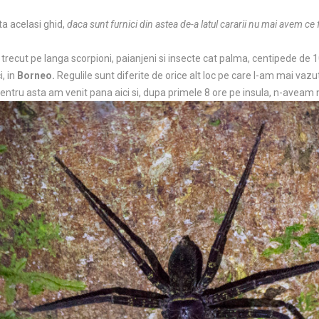
ta acelasi ghid,
daca sunt furnici din astea de-a latul cararii nu mai avem ce
trecut pe langa scorpioni, paianjeni si insecte cat palma, centipede de 10
i, in
Borneo.
Regulile sunt diferite de orice alt loc pe care l-am mai vazu
entru asta am venit pana aici si, dupa primele 8 ore pe insula, n-aveam