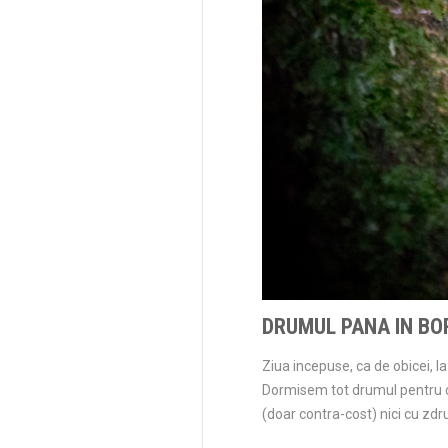
DRUMUL PANA IN B
Ziua incepuse, ca de obicei, l
Dormisem tot drumul pentru ca
(doar contra-cost) nici cu zdr