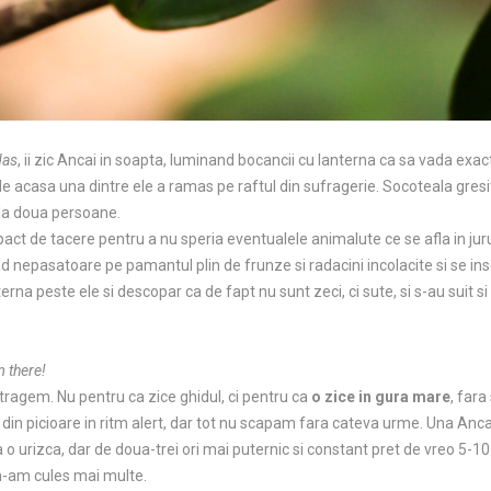
das
, ii zic Ancai in soapta, luminand bocancii cu lanterna ca sa vada exac
de acasa una dintre ele a ramas pe raftul din sufragerie. Socoteala gres
 la doua persoane.
ct de tacere pentru a nu speria eventualele animalute ce se afla in jurul
d nepasatoare pe pamantul plin de frunze si radacini incolacite si se inscr
terna peste ele si descopar ca de fapt nu sunt zeci, ci sute, si s-au suit si 
m there!
tragem. Nu pentru ca zice ghidul, ci pentru ca
o zice in gura mare
, far
d din picioare in ritm alert, dar tot nu scapam fara cateva urme. Una Anca,
a o urizca, dar de doua-trei ori mai puternic si constant pret de vreo 5-10 
 n-am cules mai multe.