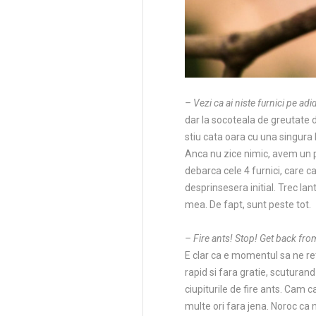
– Vezi ca ai niste furnici pe adi
dar la socoteala de greutate 
stiu cata oara cu una singura
Anca nu zice nimic, avem un pa
debarca cele 4 furnici, care ca
desprinsesera initial. Trec lan
mea. De fapt, sunt peste tot.
– Fire ants! Stop! Get back fro
E clar ca e momentul sa ne re
rapid si fara gratie, scuturan
ciupiturile de fire ants. Cam c
multe ori fara jena. Noroc ca