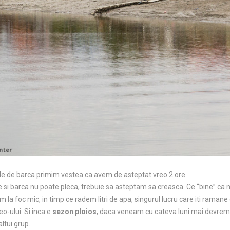
tele de barca primim vestea ca avem de asteptat vreo 2 ore.
age si barca nu poate pleca, trebuie sa asteptam sa creasca. Ce “bine” c
a foc mic, in timp ce radem litri de apa, singurul lucru care iti ramane
o-ului. Si inca e
sezon ploios
, daca veneam cu cateva luni mai devreme
altui grup.