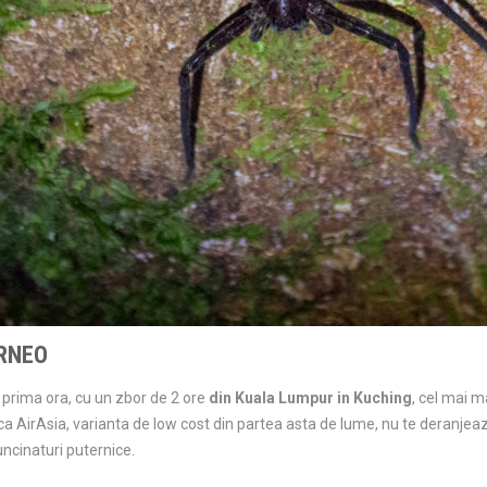
ORNEO
a prima ora, cu un zbor de 2 ore
din Kuala Lumpur in Kuching
, cel mai m
 AirAsia, varianta de low cost din partea asta de lume, nu te deranjea
uncinaturi puternice.