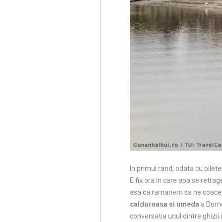
In primul rand, odata cu bile
E fix ora in care apa se retr
asa ca ramanem sa ne coacem l
calduroasa si umeda
a Borne
conversatia unul dintre ghizii 