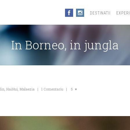
DESTINATII
EXPER
In Borneo, in jungla
lin
,
HaiHui
,
Malaezia
1 Comentariu
5