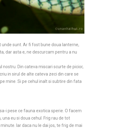
t unde sunt. Ar fi fost bune doua lanterne,
ita, dar asta e, ne descurcam pentru a nu
 nostru. Din cateva miscari scurte de picior,
iu in sirul de alte cateva zeci din care se
pe mine. Si pe cehul inalt si subtire din fata
a sa-i pese ce fauna exotica sperie. O facem
 una eu si doua cehul. Frig rau de tot
minute. Iar daca nu le dai jos, te frig de mai