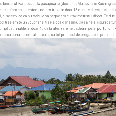
u binisorul. Fara coada la pasapoarte (desi e tot Malaezia, in Kuching ti s
rompt si fara sa asteptam, ne-am trezit in doar 15 minute direct la standu
, ni se explica ca nu trebuie sa negociem cu taximetristul direct. Te duci 
apoi ti se emite un voucher si ti se aloca o masina. Ca sa fie ei siguri ca tur
omplicatii inutile, in doar 45 de la aterizare ne dadeam jos in
portul din
barca pana in centrul parcului, cu tot procesul de pregatire in prealabil. 