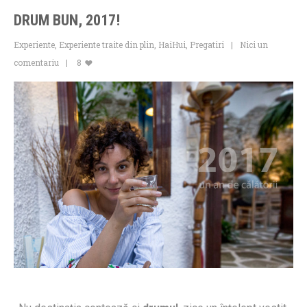
DRUM BUN, 2017!
Experiente
,
Experiente traite din plin
,
HaiHui
,
Pregatiri
Nici un
comentariu
8