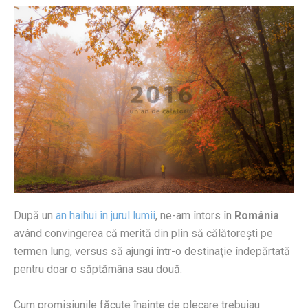
După un
an haihui în jurul lumii
, ne-am întors în
România
având convingerea că merită din plin să călătoreşti pe
termen lung, versus să ajungi într-o destinaţie îndepărtată
pentru doar o săptămâna sau două.
Cum promisiunile făcute înainte de plecare trebuiau