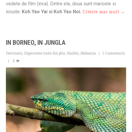
vedete de film (inca). Dintre ele, doua sunt maricele si
Citeste mai mult →
locuite:
Koh Yao Yai si Koh Yao Noi.
IN BORNEO, IN JUNGLA
Destinatii
,
Experiente traite din plin
,
HaiHui
,
Malaezia
1 Comentariu
5