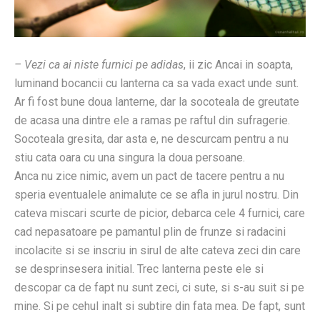
– Vezi ca ai niste furnici pe adidas
, ii zic Ancai in soapta,
luminand bocancii cu lanterna ca sa vada exact unde sunt.
Ar fi fost bune doua lanterne, dar la socoteala de greutate
de acasa una dintre ele a ramas pe raftul din sufragerie.
Socoteala gresita, dar asta e, ne descurcam pentru a nu
stiu cata oara cu una singura la doua persoane.
Anca nu zice nimic, avem un pact de tacere pentru a nu
speria eventualele animalute ce se afla in jurul nostru. Din
cateva miscari scurte de picior, debarca cele 4 furnici, care
cad nepasatoare pe pamantul plin de frunze si radacini
incolacite si se inscriu in sirul de alte cateva zeci din care
se desprinsesera initial. Trec lanterna peste ele si
descopar ca de fapt nu sunt zeci, ci sute, si s-au suit si pe
mine. Si pe cehul inalt si subtire din fata mea. De fapt, sunt