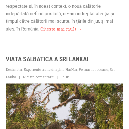
respectate şi, în acest context, o nouă călătorie
îndepărtată nefiind posibilă, ne-am îndreptat atenţia şi
timpul către călătorii mai scurte, în ţările din jur, şi mai
Citeste mai mult →
ales, în România.
VIATA SALBATICA A SRI LANKAI
Destinatii
,
Experiente traite din plin
,
HaiHui
,
Pe mari si oceane
,
Sri
Lanka
Nici un comentariu
7