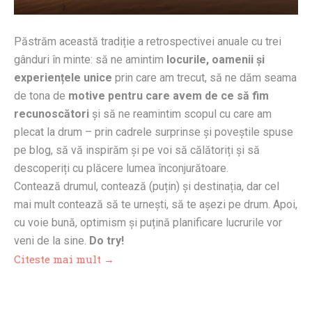
Păstrăm această tradiție a retrospectivei anuale cu trei
gânduri în minte: să ne amintim
locurile, oamenii și
experiențele unice
prin care am trecut, să ne dăm seama
de tona de
motive pentru care avem de ce să fim
recunoscători
și să ne reamintim scopul cu care am
plecat la drum – prin cadrele surprinse și poveștile spuse
pe blog, să vă inspirăm și pe voi să călătoriți și să
descoperiți cu plăcere lumea înconjurătoare.
Contează drumul, contează (puțin) și destinația, dar cel
mai mult contează să te urnești, să te așezi pe drum. Apoi,
cu voie bună, optimism și puțină planificare lucrurile vor
veni de la sine.
Do try!
Citeste mai mult →