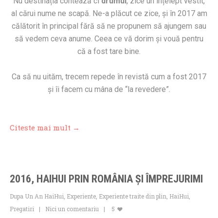
Nu destinația contează ci
drumul
, zice un înțelept vestit,
al cărui nume ne scapă. Ne-a plăcut ce zice, și în 2017 am
călătorit în principal fără să ne propunem să ajungem sau
să vedem ceva anume. Ceea ce vă dorim și vouă pentru
că a fost tare bine.
Ca să nu uităm, trecem repede în revistă cum a fost 2017
și îi facem cu mâna de “la revedere”.
Citeste mai mult →
2016, HAIHUI PRIN ROMÂNIA ŞI ÎMPREJURIMI
Dupa Un An HaiHui
,
Experiente
,
Experiente traite din plin
,
HaiHui
,
Pregatiri
Nici un comentariu
5