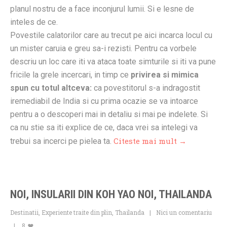
planul nostru de a face inconjurul lumii. Si e lesne de
inteles de ce.
Povestile calatorilor care au trecut pe aici incarca locul cu
un mister caruia e greu sa-i rezisti. Pentru ca vorbele
descriu un loc care iti va ataca toate simturile si iti va pune
fricile la grele incercari, in timp ce
privirea si mimica
spun cu totul altceva:
ca povestitorul s-a indragostit
iremediabil de India si cu prima ocazie se va intoarce
pentru a o descoperi mai in detaliu si mai pe indelete. Si
ca nu stie sa iti explice de ce, daca vrei sa intelegi va
Citeste mai mult →
trebui sa incerci pe pielea ta.
NOI, INSULARII DIN KOH YAO NOI, THAILANDA
Destinatii
,
Experiente traite din plin
,
Thailanda
Nici un comentariu
8