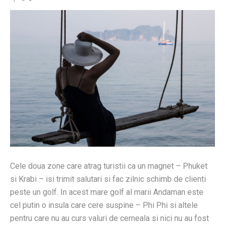
Cele doua zone care atrag turistii ca un magnet – Phuket
si Krabi – isi trimit salutari si fac zilnic schimb de clienti
peste un golf. In acest mare golf al marii Andaman este
cel putin o insula care cere suspine – Phi Phi si­ altele
pentru care nu au curs valuri de cerneala si nici nu au fost