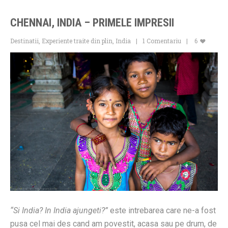
CHENNAI, INDIA – PRIMELE IMPRESII
Destinatii
,
Experiente traite din plin
,
India
1 Comentariu
6
“Si India? In India ajungeti?”
este intrebarea care ne-a fost
pusa cel mai des cand am povestit, acasa sau pe drum, de