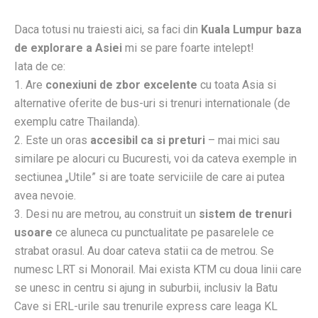
Daca totusi nu traiesti aici, sa faci din
Kuala Lumpur baza
de explorare a Asiei
mi se pare foarte intelept!
Iata de ce:
1. Are
conexiuni de zbor excelente
cu toata Asia si
alternative oferite de bus-uri si trenuri internationale (de
exemplu catre Thailanda).
2. Este un oras
accesibil ca si preturi
– mai mici sau
similare pe alocuri cu Bucuresti, voi da cateva exemple in
sectiunea „Utile” si are toate serviciile de care ai putea
avea nevoie.
3. Desi nu are metrou, au construit un
sistem de trenuri
usoare
ce aluneca cu punctualitate pe pasarelele ce
strabat orasul. Au doar cateva statii ca de metrou. Se
numesc LRT si Monorail. Mai exista KTM cu doua linii care
se unesc in centru si ajung in suburbii, inclusiv la Batu
Cave si ERL-urile sau trenurile express care leaga KL