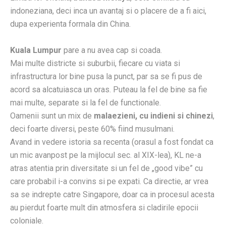
indoneziana, deci inca un avantaj si o placere de a fi aici,
dupa experienta formala din China.
Kuala Lumpur
pare a nu avea cap si coada.
Mai multe districte si suburbii, fiecare cu viata si
infrastructura lor bine pusa la punct, par sa se fi pus de
acord sa alcatuiasca un oras. Puteau la fel de bine sa fie
mai multe, separate si la fel de functionale.
Oamenii sunt un mix de
malaezieni, cu indieni si chinezi
,
deci foarte diversi, peste 60% fiind musulmani.
Avand in vedere istoria sa recenta (orasul a fost fondat ca
un mic avanpost pe la mijlocul sec. al XIX-lea), KL ne-a
atras atentia prin diversitate si un fel de „good vibe” cu
care probabil i-a convins si pe expati. Ca directie, ar vrea
sa se indrepte catre Singapore, doar ca in procesul acesta
au pierdut foarte mult din atmosfera si cladirile epocii
coloniale.