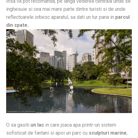
Insa va pot recomanda, pe langa vederea centrala unde se
inghesuie si cea mai mare parte dintre turisti si de unde
reflectoarele orbesc aparatul, sa dati un tur pana in
parcul
din spate.
O sa gasiti
un lac
in care joaca apa printr-un sistem
sofisticat de fantani si apoi un parc cu
sculpturi marine
,