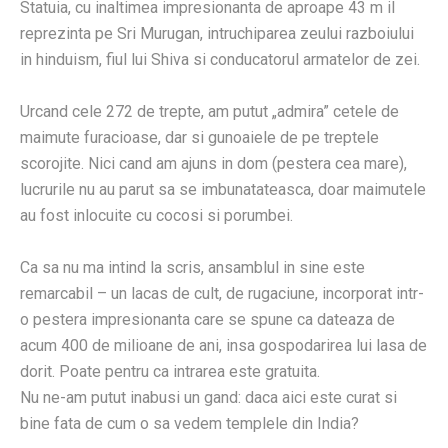
Statuia, cu inaltimea impresionanta de aproape 43 m il
reprezinta pe Sri Murugan, intruchiparea zeului razboiului
in hinduism, fiul lui Shiva si conducatorul armatelor de zei.
Urcand cele 272 de trepte, am putut „admira” cetele de
maimute furacioase, dar si gunoaiele de pe treptele
scorojite. Nici cand am ajuns in dom (pestera cea mare),
lucrurile nu au parut sa se imbunatateasca, doar maimutele
au fost inlocuite cu cocosi si porumbei.
Ca sa nu ma intind la scris, ansamblul in sine este
remarcabil – un lacas de cult, de rugaciune, incorporat intr-
o pestera impresionanta care se spune ca dateaza de
acum 400 de milioane de ani, insa gospodarirea lui lasa de
dorit. Poate pentru ca intrarea este gratuita.
Nu ne-am putut inabusi un gand: daca aici este curat si
bine fata de cum o sa vedem templele din India?