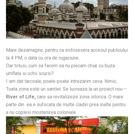
Mare dezamagire, pentru ca inchisesera accesul publicului
la 4 PM, o data cu ora de rugaciune.
Dar totusi, cum sa facem sa nu plecam chiar cu buza
umflata si ochii scursi?
I-am dat tarcoale, poate-poate intrezarim ceva. Nimic.
Toata zona este un santier. Se lucreaza la un proiect nou –
River of Life,
care sa revitalizeze zona istorica. O mare
parte din ea e sufocata de multe cladiri prea inalte pentru
a nu coplesi mostenirea coloniala.