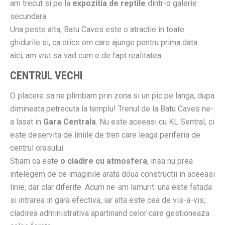
am trecut si pe la
expozitia de reptile
dintr-o galerie
secundara.
Una peste alta, Batu Caves este o atractie in toate
ghidurile si, ca orice om care ajunge pentru prima data
aici, am vrut sa vad cum e de fapt realitatea.
CENTRUL VECHI
O placere sa ne plimbam prin zona si un pic pe langa, dupa
dimineata petrecuta la templu! Trenul de la Batu Caves ne-
a lasat in
Gara Centrala
. Nu este aceeasi cu KL Sentral, ci
este deservita de liniile de tren care leaga periferia de
centrul orasului.
Stiam ca este
o cladire cu atmosfera
, insa nu prea
intelegem de ce imaginile arata doua constructii in aceeasi
linie, dar clar diferite. Acum ne-am lamurit: una este fatada
si intrarea in gara efectiva, iar alta este cea de vis-a-vis,
cladirea administrativa apartinand celor care gestioneaza