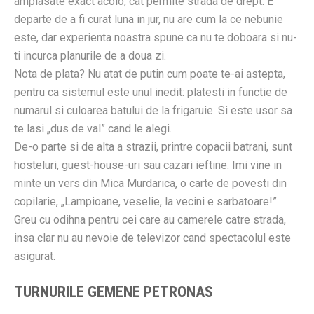
amplasate exact acolo, cat permite strada de drept. E
departe de a fi curat luna in jur, nu are cum la ce nebunie
este, dar experienta noastra spune ca nu te doboara si nu-
ti incurca planurile de a doua zi.
Nota de plata? Nu atat de putin cum poate te-ai astepta,
pentru ca sistemul este unul inedit: platesti in functie de
numarul si culoarea batului de la frigaruie. Si este usor sa
te lasi „dus de val” cand le alegi.
De-o parte si de alta a strazii, printre copacii batrani, sunt
hosteluri, guest-house-uri sau cazari ieftine. Imi vine in
minte un vers din Mica Murdarica, o carte de povesti din
copilarie, „Lampioane, veselie, la vecini e sarbatoare!”
Greu cu odihna pentru cei care au camerele catre strada,
insa clar nu au nevoie de televizor cand spectacolul este
asigurat.
TURNURILE GEMENE PETRONAS