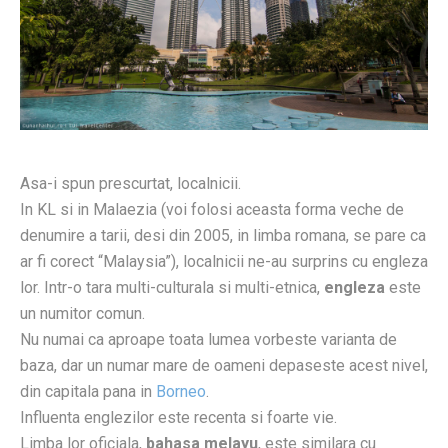
Asa-i spun prescurtat, localnicii.
In KL si in Malaezia (voi folosi aceasta forma veche de
denumire a tarii, desi din 2005, in limba romana, se pare ca
ar fi corect “Malaysia”), localnicii ne-au surprins cu engleza
lor. Intr-o tara multi-culturala si multi-etnica,
engleza
este
un numitor comun.
Nu numai ca aproape toata lumea vorbeste varianta de
baza, dar un numar mare de oameni depaseste acest nivel,
din capitala pana in
Borneo
.
Influenta englezilor este recenta si foarte vie.
Limba lor oficiala,
bahasa melayu
, este similara cu