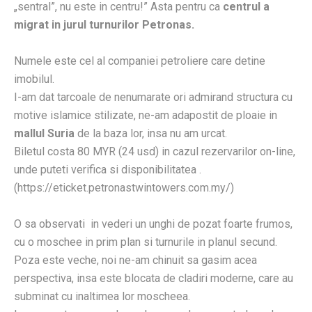
„sentral”, nu este in centru!” Asta pentru ca
centrul a
migrat in jurul turnurilor Petronas.
Numele este cel al companiei petroliere care detine
imobilul.
I-am dat tarcoale de nenumarate ori admirand structura cu
motive islamice stilizate, ne-am adapostit de ploaie in
mallul Suria
de la baza lor, insa nu am urcat.
Biletul costa 80 MYR (24 usd) in cazul rezervarilor on-line,
unde puteti verifica si disponibilitatea .
(https://eticket.petronastwintowers.com.my/)
O sa observati in vederi un unghi de pozat foarte frumos,
cu o moschee in prim plan si turnurile in planul secund.
Poza este veche, noi ne-am chinuit sa gasim acea
perspectiva, insa este blocata de cladiri moderne, care au
subminat cu inaltimea lor moscheea.