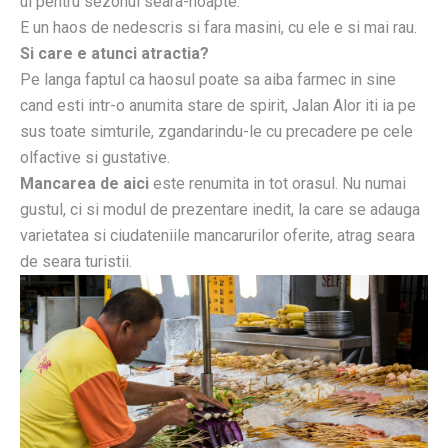
ul pentru sezonul seara-noapte.
E un haos de nedescris si fara masini, cu ele e si mai rau.
Si care e atunci atractia?
Pe langa faptul ca haosul poate sa aiba farmec in sine
cand esti intr-o anumita stare de spirit, Jalan Alor iti ia pe
sus toate simturile, zgandarindu-le cu precadere pe cele
olfactive si gustative.
Mancarea de aici
este renumita in tot orasul. Nu numai
gustul, ci si modul de prezentare inedit, la care se adauga
varietatea si ciudateniile mancarurilor oferite, atrag seara
de seara turistii.