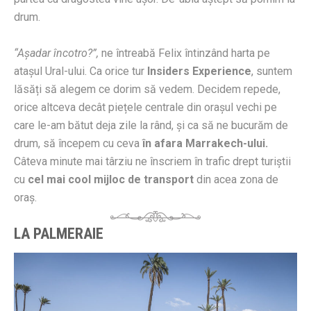
drum.
“Așadar încotro?”,
ne întreabă Felix întinzând harta pe
atașul Ural-ului. Ca orice tur
Insiders Experience
, suntem
lăsăți să alegem ce dorim să vedem. Decidem repede,
orice altceva decât piețele centrale din orașul vechi pe
care le-am bătut deja zile la rând, și ca să ne bucurăm de
drum, să începem cu ceva
în afara Marrakech-ului.
Câteva minute mai târziu ne înscriem în trafic drept turiștii
cu
cel mai cool mijloc de transport
din acea zona de
oraș.
LA PALMERAIE