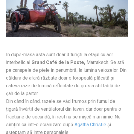
În după-masa asta sunt doar 3 turiști la etajul cu aer
interbelic al
Grand Café de la Poste,
Marrakech. Se stă
pe canapele de piele în penumbră, la lumina veiozelor. Din
căldura de afară răzbate doar o toropeală plăcută și
câteva raze de lumină reflectate de gresia stil tablă de
șah de la parter.
Din când în când, razele se văd frumos prin fumul de
țigară învârtit de ventilatorul din tavan, dar doar pentru o
fracțiune de secundă, în rest nu se mișcă mai nimic. Ne
simțim ca într-o ecranizare după
Agatha Christie
și
așteptăm să intre personajele.