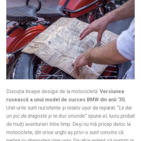
Discuția începe desigur de la motocicletă.
Versiunea
rusească a unui model de succes BMW din anii ’30
,
Ural-urile sunt rezistente și relativ ușor de reparat.
“Le dai
un pic de dragoste și te duc oriunde”
spune el, lucru probat
de mulți aventurieri între timp. Deși nu mă pricep deloc la
motociclete, din orice unghi aș privi-o sunt convins că
partea cu dragostea vine ușor. De-abia aștept să pornim la