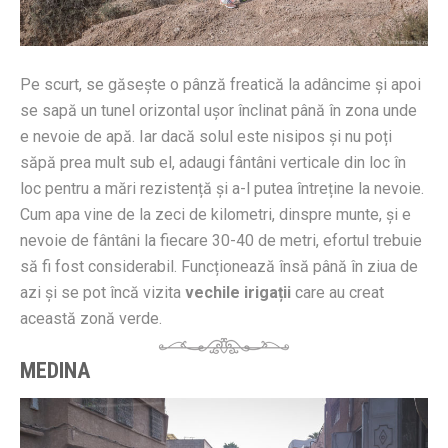
Pe scurt, se găsește o pânză freatică la adâncime și apoi
se sapă un tunel orizontal ușor înclinat până în zona unde
e nevoie de apă. Iar dacă solul este nisipos și nu poți
săpă prea mult sub el, adaugi fântâni verticale din loc în
loc pentru a mări rezistență și a-l putea întreține la nevoie.
Cum apa vine de la zeci de kilometri, dinspre munte, și e
nevoie de fântâni la fiecare 30-40 de metri, efortul trebuie
să fi fost considerabil. Funcționează însă până în ziua de
azi și se pot încă vizita
vechile irigații
care au creat
această zonă verde.
MEDINA