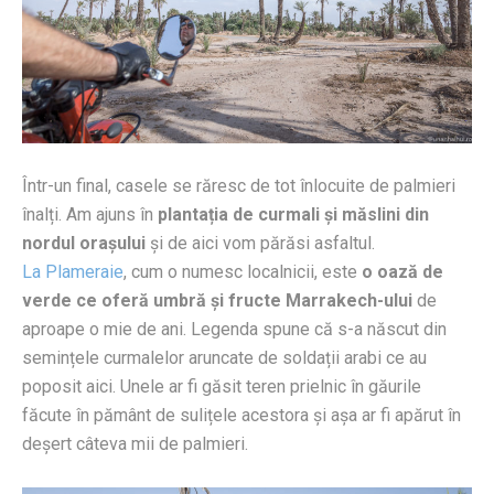
Într-un final, casele se răresc de tot înlocuite de palmieri
înalți. Am ajuns în
plantația de curmali și măslini din
nordul orașului
și de aici vom părăsi asfaltul.
La Plameraie
, cum o numesc localnicii, este
o oază de
verde ce oferă umbră și fructe Marrakech-ului
de
aproape o mie de ani. Legenda spune că s-a născut din
semințele curmalelor aruncate de soldații arabi ce au
poposit aici. Unele ar fi găsit teren prielnic în găurile
făcute în pământ de sulițele acestora și așa ar fi apărut în
deșert câteva mii de palmieri.