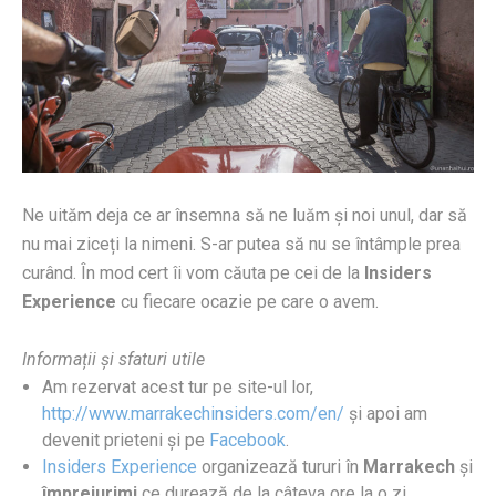
Ne uităm deja ce ar însemna să ne luăm și noi unul, dar să
nu mai ziceți la nimeni. S-ar putea să nu se întâmple prea
curând. În mod cert îi vom căuta pe cei de la
Insiders
Experience
cu fiecare ocazie pe care o avem.
Informații și sfaturi utile
Am rezervat acest tur pe site-ul lor,
http://www.marrakechinsiders.com/en/
și apoi am
devenit prieteni și pe
Facebook
.
Insiders Experience
organizează tururi în
Marrakech
și
împrejurimi
ce durează de la câteva ore la o zi