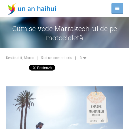
Cum se vede Marrakech-ul de pe
motocicletă
Destinatii
,
Maroc
Nici un comentariu
3