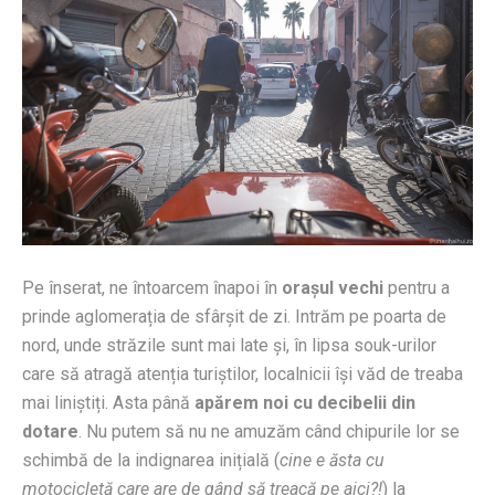
Pe înserat, ne întoarcem înapoi în
orașul vechi
pentru a
prinde aglomerația de sfârșit de zi. Intrăm pe poarta de
nord, unde străzile sunt mai late și, în lipsa souk-urilor
care să atragă atenția turiștilor, localnicii își văd de treaba
mai liniștiți. Asta până
apărem noi cu decibelii din
dotare
. Nu putem să nu ne amuzăm când chipurile lor se
schimbă de la indignarea inițială (
cine e ăsta cu
motocicletă care are de gând să treacă pe aici?!
) la