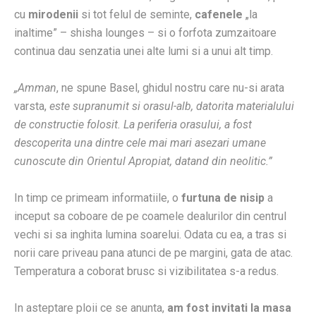
cu
mirodenii
si tot felul de seminte,
cafenele
„la
inaltime” – shisha lounges – si o forfota zumzaitoare
continua dau senzatia unei alte lumi si a unui alt timp.
„Amman
, ne spune Basel, ghidul nostru care nu-si arata
varsta,
este supranumit si orasul-alb, datorita materialului
de constructie folosit. La periferia orasului, a fost
descoperita una dintre cele mai mari asezari umane
cunoscute din Orientul Apropiat, datand din neolitic.”
In timp ce primeam informatiile, o
furtuna de nisip
a
inceput sa coboare de pe coamele dealurilor din centrul
vechi si sa inghita lumina soarelui. Odata cu ea, a tras si
norii care priveau pana atunci de pe margini, gata de atac.
Temperatura a coborat brusc si vizibilitatea s-a redus.
In asteptare ploii ce se anunta,
am fost invitati la masa