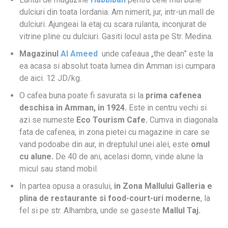
dulciuri din toata Iordania. Am nimerit, jur, intr-un mall de
dulciuri. Ajungeai la etaj cu scara rulanta, inconjurat de
vitrine pline cu dulciuri. Gasiti locul asta pe Str. Medina.
Magazinul
Al Ameed
unde cafeaua „the dean” este la
ea acasa si absolut toata lumea din Amman isi cumpara
de aici. 12 JD/kg.
O cafea buna poate fi savurata si la
prima cafenea
deschisa in Amman, in 1924.
Este in centru vechi si
azi se numeste
Eco Tourism Cafe.
Cumva in diagonala
fata de cafenea, in zona pietei cu magazine in care se
vand podoabe din aur, in dreptulul unei alei, este
omul
cu alune.
De 40 de ani, acelasi domn, vinde alune la
micul sau stand mobil.
In partea opusa a orasului,
in Zona Mallului Galleria e
plina de restaurante si food-court-uri moderne
, la
fel si pe str. Alhambra, unde se gaseste
Mallul Taj.