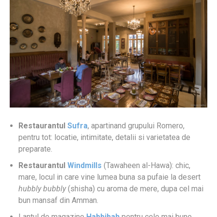
Restaurantul
Sufra
, apartinand grupului Romero,
pentru tot: locatie, intimitate, detalii si varietatea de
preparate.
Restaurantul
Windmills
(Tawaheen al-Hawa): chic,
mare, locul in care vine lumea buna sa pufaie la desert
hubbly bubbly
(shisha) cu aroma de mere, dupa cel mai
bun mansaf din Amman.
Lantul de magazine
Habbibah
pentru cele mai bune