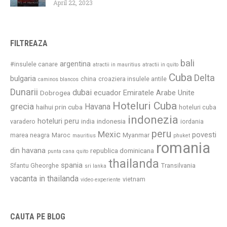
April 22, 2023
FILTREAZA
bali
argentina
#insulele canare
atractii in mauritius
atractii in quito
Cuba
Delta
bulgaria
china
croaziera insulele antile
caminos blancos
Dunarii
dubai
ecuador
Emiratele Arabe Unite
Dobrogea
Hoteluri Cuba
grecia
Havana
haihui prin cuba
hoteluri cuba
indonezia
hoteluri peru
indonesia
varadero
india
iordania
peru
Mexic
povesti
marea neagra
Maroc
Myanmar
mauritius
phuket
romania
din havana
republica dominicana
punta cana
quito
thailanda
spania
Sfantu Gheorghe
Transilvania
sri lanka
vacanta in thailanda
vietnam
video experiente
CAUTA PE BLOG