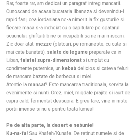
Rar, foarte rar, am dedicat un paragraf intreg mancarii.
Cunoscand de acasa bucataria libaneza si devenindu-i
rapid fani, cea iordaniana ne-a nimerit la fix gusturile si
fiecare masa s-a incheiat cu o capitulare pe spatarul
scaunului, ghiftuiti bine si incapabili sa ne mai miscam.
Zic doar atat:
mezze
(platouri, pe romaneste, cu cate si
mai cate bunatati),
salate de legume
preparate ca in
Liban,
falafel supra-dimensionat
si umplut cu
condimente puternice, un
kebab
delicios si cateva feluri
de mancare bazate de berbecut si miel.
Atentie la
mansaf
! Este mancarea traditionala, servita la
evenimente si nunti. Orez, miel, migdale prajite si iaurt de
capra cald, fermentat deasupra. E greu tare, vine in niste
portii imense si nu e pentru toata lumea!
Pe de alta parte, la desert e nebunie!
Ku-na-fa!
Sau Knafeh/Kunafe. De retinut numele si de