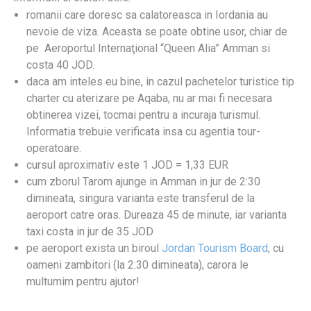
romanii care doresc sa calatoreasca in Iordania au
nevoie de viza. Aceasta se poate obtine usor, chiar de
pe Aeroportul Internaţional “Queen Alia” Amman si
costa 40 JOD.
daca am inteles eu bine, in cazul pachetelor turistice tip
charter cu aterizare pe Aqaba, nu ar mai fi necesara
obtinerea vizei, tocmai pentru a incuraja turismul.
Informatia trebuie verificata insa cu agentia tour-
operatoare.
cursul aproximativ este 1 JOD = 1,33 EUR
cum zborul Tarom ajunge in Amman in jur de 2:30
dimineata, singura varianta este transferul de la
aeroport catre oras. Dureaza 45 de minute, iar varianta
taxi costa in jur de 35 JOD
pe aeroport exista un biroul
Jordan Tourism Board
, cu
oameni zambitori (la 2:30 dimineata), carora le
multumim pentru ajutor!