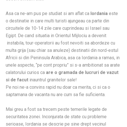
Asa ca ne-am pus pe studiat si am aflat ca
Iordania
este
o destinatie in care multi turisti ajungeau ca parte din
circuitele de 10-14 zile care cuprindeau si Israel sau
Egipt. De cand situatia in Orientul Mijlociu a devenit
instabila, tour-operatorii au fost nevoiti sa abordeze cu
multa grija (sau chiar sa anuleze) destinatii din nord-estul
Africii si din Peninsula Arabica, asa ca Iordania a ramas, in
unele aspecte, “pe cont propriu” si s-a ambitionat sa arate
calatorului curios ca
are o gramada de lucruri de vazut
si de facut
inauntrul granitelor sale!
Pe noi ne-a convins rapid nu doar ca merita, ci si ca o
saptamana de vacanta nu are cum sa fie suficienta.
Mai greu a fost sa trecem peste temerile legate de
securitatea zonei. Inconjurata de state cu probleme
serioase, Iordania se descrie pe sine drept vecinul