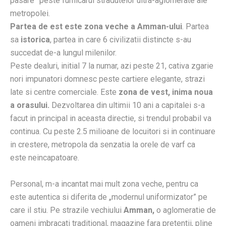
pasare” peste furnicarul stradutelor ultra-aglomerate ale
metropolei.
Partea de est este zona veche a Amman-ului
. Partea
sa
istorica
, partea in care 6 civilizatii distincte s-au
succedat de-a lungul milenilor.
Peste dealuri, initial 7 la numar, azi peste 21, cativa zgarie
nori impunatori domnesc peste cartiere elegante, strazi
late si centre comerciale. Este
zona de vest, inima noua
a orasului.
Dezvoltarea din ultimii 10 ani a capitalei s-a
facut in principal in aceasta directie, si trendul probabil va
continua. Cu peste 2.5 milioane de locuitori si in continuare
in crestere, metropola da senzatia la orele de varf ca
este neincapatoare.
Personal, m-a incantat mai mult zona veche, pentru ca
este autentica si diferita de „modernul uniformizator” pe
care il stiu. Pe strazile vechiului
Amman,
o aglomeratie de
oameni imbracati traditional, magazine fara pretentii, pline