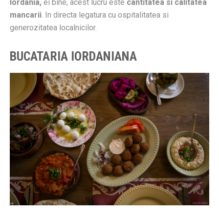
Iordania,
ei bine, acest lucru este
cantitatea si calitatea
mancarii
. In directa legatura cu ospitalitatea si
generozitatea localnicilor.
BUCATARIA IORDANIANA