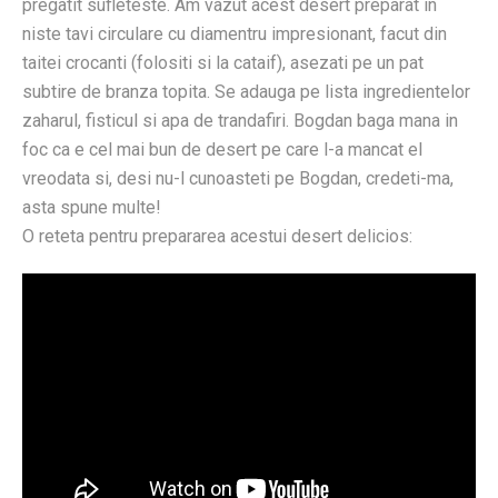
pregatit sufleteste. Am vazut acest desert preparat in
niste tavi circulare cu diamentru impresionant, facut din
taitei crocanti (folositi si la cataif), asezati pe un pat
subtire de branza topita. Se adauga pe lista ingredientelor
zaharul, fisticul si apa de trandafiri. Bogdan baga mana in
foc ca e cel mai bun de desert pe care l-a mancat el
vreodata si, desi nu-l cunoasteti pe Bogdan, credeti-ma,
asta spune multe!
O reteta pentru prepararea acestui desert delicios: