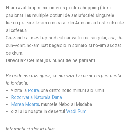
N-am avut timp si nici interes pentru shopping (desi
pasionatii au multiple optiuni de satisfactie) singurele
lucruri pe care le-am cumparat din Amman au fost dulcurile
si cafeaua.
Crezand ca acest episod culinar va fi unul singular, asa, de
bun-venit, ne-am luat bagajele in spinare si ne-am asezat
pe drum.
Directia? Cel mai jos punct de pe pamant.
Pe unde am mai ajuns, ce am vazut si ce am experimentat
in Iordania:
vizita la
Petra
, una dintre noile minuni ale lumii
Rezervatia Naturala Dana
Marea Moarta
, muntele Nebo si Madaba
o zi si o noapte in desertul
Wadi Rum.
Informatii si sfaturi utile: