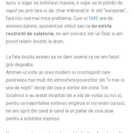
lucru: e sigur sa inchiriezi masina, e sigur sa te plimbi de
capul tau prin tara si da, chiar imbracat/a in stil “european”,
fara nici cea mai mica problema. Cum si
MAE
era de
aceeasi parere, spunand pe siteul sau ca
nu exista
restrictii de calatorie
, ne-am convins intr-un final si am
pornit relativ linistiti la drum.
La fata locului aveam sa ne dam seama ca ne-am facut
griji degeaba.
Amman-ul este un oras modern si cosmopolit care
pastreaza mai mult din atmosfera povestilor din “o mie si
una de nopti” decat din cea a stirilor din zona. Toti
localnicii s-au aratat incantati de a sta de vorba cu noi si,
pentru ca majoritatea vorbesc engleza si noi eram curiosi,
ne-am oprit din cand in cand la un pahar de ceai doar
pentru a schimba impresii.