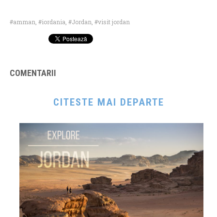
amman
,
iordania
,
Jordan
,
visit jordan
COMENTARII
CITESTE MAI DEPARTE