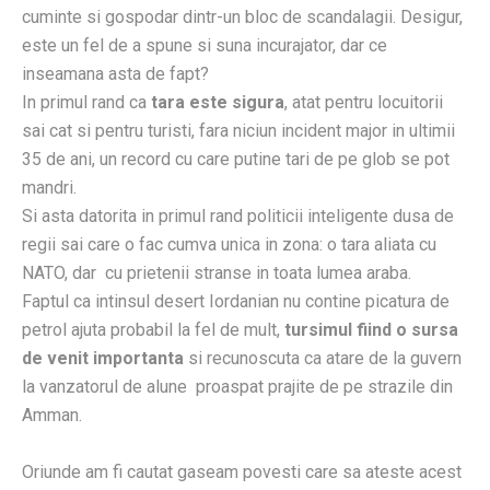
cuminte si gospodar dintr-un bloc de scandalagii. Desigur,
este un fel de a spune si suna incurajator, dar ce
inseamana asta de fapt?
In primul rand ca
tara este sigura
, atat pentru locuitorii
sai cat si pentru turisti, fara niciun incident major in ultimii
35 de ani, un record cu care putine tari de pe glob se pot
mandri.
Si asta datorita in primul rand politicii inteligente dusa de
regii sai care o fac cumva unica in zona: o tara aliata cu
NATO, dar cu prietenii stranse in toata lumea araba.
Faptul ca intinsul desert Iordanian nu contine picatura de
petrol ajuta probabil la fel de mult,
tursimul fiind o sursa
de venit importanta
si recunoscuta ca atare de la guvern
la vanzatorul de alune proaspat prajite de pe strazile din
Amman.
Oriunde am fi cautat gaseam povesti care sa ateste acest