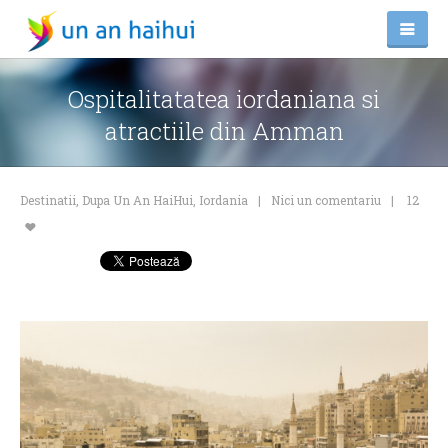
Ospitalitatatea iordaniana si
atractiile din Amman
Destinatii
,
Dupa Un An HaiHui
,
Iordania
Nici un comentariu
12