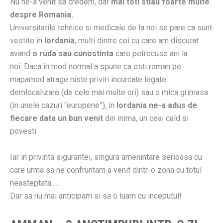
Nu ne-a venit sa credem, dar
mai toti stiau foarte multe
despre Romania.
Universitatile tehnice si medicale de la noi se pare ca sunt
vestite in
Iordania
, multi dintre cei cu care am discutat
avand
o ruda sau cunostinta
care petrecuse ani la
noi. Daca in mod normal a spune ca esti roman pe
mapamod atrage niste priviri incurcate legate
demlocalizare (de cele mai multe ori) sau o mica grimasa
(in unele cazuri “europene”), in
Iordania ne-a adus de
fiecare data un bun venit
din inima, un ceai cald si
povesti.
Iar in privinta sigurantei, singura amenintare serioasa cu
care urma sa ne confruntam a venit dintr-o zona cu totul
neasteptata …
Dar sa nu mai anticipam si sa o luam cu inceputul!