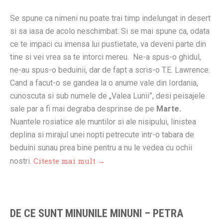
Se spune ca nimeni nu poate trai timp indelungat in desert
si sa iasa de acolo neschimbat. Si se mai spune ca, odata
ce te impaci cu imensa lui pustietate, va deveni parte din
tine si vei vrea sa te intorci mereu. Ne-a spus-o ghidul,
ne-au spus-o beduinii, dar de fapt a scris-o T.E. Lawrence.
Cand a facut-o se gandea la o anume vale din Iordania,
cunoscuta si sub numele de „Valea Lunii”, desi peisajele
sale par a fi mai degraba desprinse de pe
Marte.
Nuantele rosiatice ale muntilor si ale nisipului, linistea
deplina si mirajul unei nopti petrecute intr-o tabara de
beduini sunau prea bine pentru a nu le vedea cu ochii
Citeste mai mult →
nostri.
DE CE SUNT MINUNILE MINUNI – PETRA