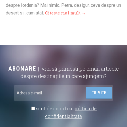
despre Iordania? Mai nimic. Petra, desigur, ceva despre un
Citeste mai mult →
desert si…cam atat.
ABONARE
vrei să primești pe email articole
despre destinațiile în care ajungem?
sunt de acord cu
politica de
confidentialitate