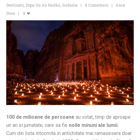
Destinatii
,
Dupa Un An HaiHui
,
Iordania
4 Comentarii
Anca
Duse
8
100 de milioane de persoane
au votat, timp de aproape
un an si jumatate, care sa fie
noile minuni ale lumii.
Cum din lista intocmita in antichitate mai ramasesera doar