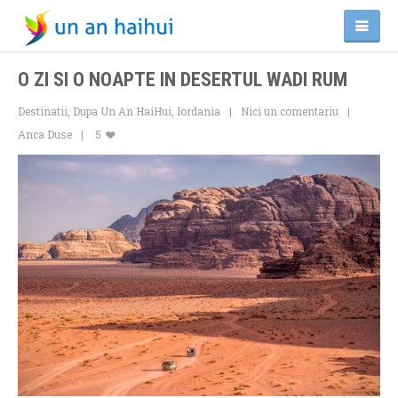
O ZI SI O NOAPTE IN DESERTUL WADI RUM
Destinatii
,
Dupa Un An HaiHui
,
Iordania
Nici un comentariu
Anca Duse
5