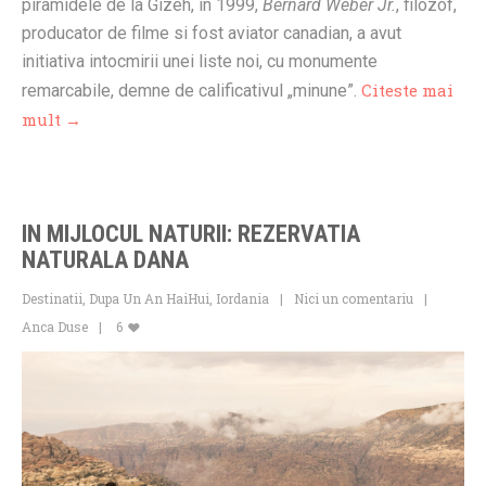
piramidele de la Gizeh, in 1999,
Bernard Weber Jr.
, filozof,
producator de filme si fost aviator canadian, a avut
initiativa intocmirii unei liste noi, cu monumente
Citeste mai
remarcabile, demne de calificativul „minune”.
mult →
IN MIJLOCUL NATURII: REZERVATIA
NATURALA DANA
Destinatii
,
Dupa Un An HaiHui
,
Iordania
Nici un comentariu
Anca Duse
6