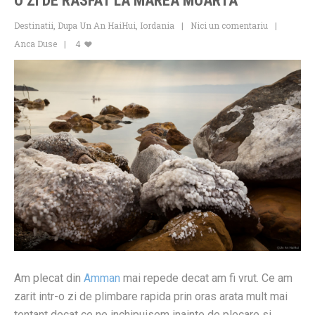
O ZI DE RASFAT LA MAREA MOARTA
Destinatii
,
Dupa Un An HaiHui
,
Iordania
Nici un comentariu
Anca Duse
4
Am plecat din
Amman
mai repede decat am fi vrut. Ce am
zarit intr-o zi de plimbare rapida prin oras arata mult mai
tentant decat ce ne inchipuisem inainte de plecare si