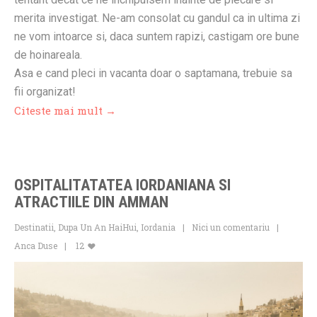
merita investigat. Ne-am consolat cu gandul ca in ultima zi
ne vom intoarce si, daca suntem rapizi, castigam ore bune
de hoinareala.
Asa e cand pleci in vacanta doar o saptamana, trebuie sa
fii organizat!
Citeste mai mult →
OSPITALITATATEA IORDANIANA SI
ATRACTIILE DIN AMMAN
Destinatii
,
Dupa Un An HaiHui
,
Iordania
Nici un comentariu
Anca Duse
12