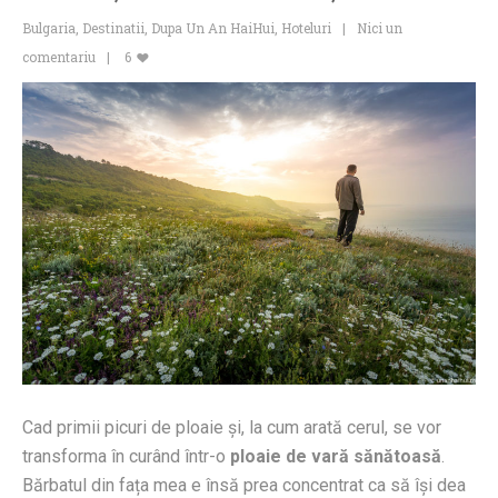
Bulgaria
,
Destinatii
,
Dupa Un An HaiHui
,
Hoteluri
Nici un
comentariu
6
Cad primii picuri de ploaie și, la cum arată cerul, se vor
transforma în curând într-o
ploaie de vară sănătoasă
.
Bărbatul din fața mea e însă prea concentrat ca să își dea