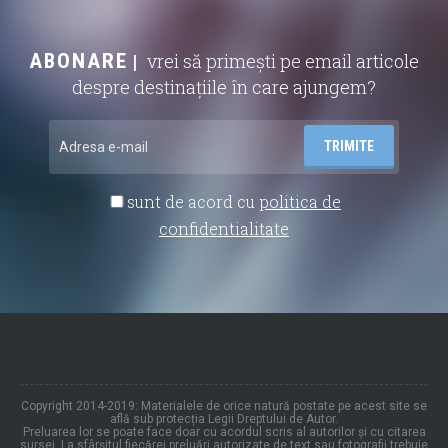
ABONARE
vrei să primești pe email articole
despre destinațiile în care ajungem?
sunt de acord cu
politica de
confidentialitate
Copyright 2014-2019: Materialele de orice natură postate pe acest site se
află sub protecția Legii Dreptului de Autor.
Preluarea lor se poate face doar cu acordul scris al autorilor și cu citarea
sursei. La sfârșitul fiecărei preluări autorizate de text sau fotografii trebuie