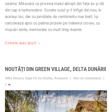
seama. Măsoară cu privirea malul abrupt din fața lui și dă
din cap a neîncredere. Scoate cuiul și îl înfige din nou, în
același loc, dar cu jumătate de centimetru mai înalt. Își
calculează apoi cu palma prizele pe mânerul crosei, cu
mișcări lente, memorate cu mult timp înainte.
Citeste mai mult →
NOUTĂȚI DIN GREEN VILLAGE, DELTA DUNĂRII
Delta Dunarii
,
Dupa Un An HaiHui
,
Romania
Nici un comentariu
3