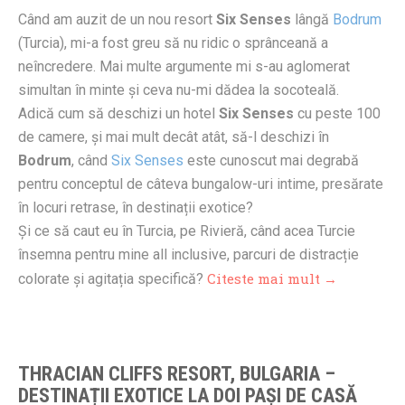
Când am auzit de un nou resort
Six Senses
lângă
Bodrum
(Turcia), mi-a fost greu să nu ridic o sprânceană a
neîncredere. Mai multe argumente mi s-au aglomerat
simultan în minte și ceva nu-mi dădea la socoteală.
Adică cum să deschizi un hotel
Six Senses
cu peste 100
de camere, și mai mult decât atât, să-l deschizi în
Bodrum
, când
Six Senses
este cunoscut mai degrabă
pentru conceptul de câteva bungalow-uri intime, presărate
în locuri retrase, în destinații exotice?
Și ce să caut eu în Turcia, pe Rivieră, când acea Turcie
însemna pentru mine all inclusive, parcuri de distracție
Citeste mai mult →
colorate și agitația specifică?
THRACIAN CLIFFS RESORT, BULGARIA –
DESTINAȚII EXOTICE LA DOI PAȘI DE CASĂ