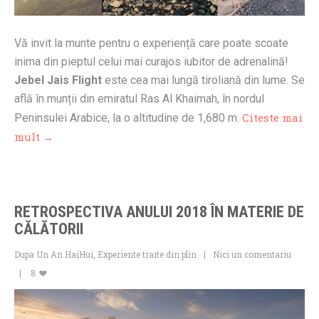
Vă invit la munte pentru o experiență care poate scoate
inima din pieptul celui mai curajos iubitor de adrenalină!
Jebel Jais Flight
este cea mai lungă tiroliană din lume. Se
află în munții din emiratul Ras Al Khaimah, în nordul
Citeste mai
Peninsulei Arabice, la o altitudine de 1,680 m.
mult →
RETROSPECTIVA ANULUI 2018 ÎN MATERIE DE
CĂLĂTORII
Dupa Un An HaiHui
,
Experiente traite din plin
Nici un comentariu
8