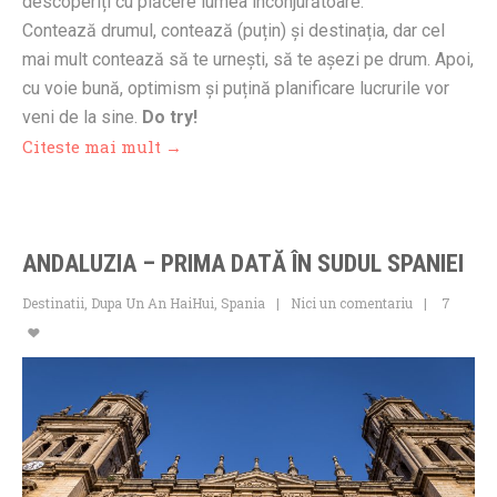
descoperiți cu plăcere lumea înconjurătoare.
Contează drumul, contează (puțin) și destinația, dar cel
mai mult contează să te urnești, să te așezi pe drum. Apoi,
cu voie bună, optimism și puțină planificare lucrurile vor
veni de la sine.
Do try!
Citeste mai mult →
ANDALUZIA – PRIMA DATĂ ÎN SUDUL SPANIEI
Destinatii
,
Dupa Un An HaiHui
,
Spania
Nici un comentariu
7