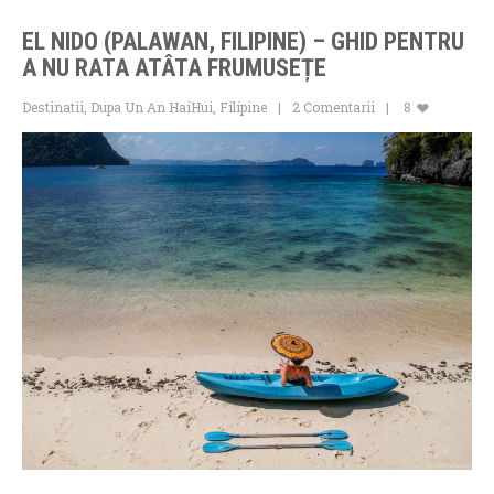
EL NIDO (PALAWAN, FILIPINE) – GHID PENTRU
A NU RATA ATÂTA FRUMUSEȚE
Destinatii
,
Dupa Un An HaiHui
,
Filipine
2 Comentarii
8