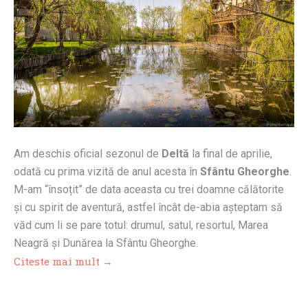
Am deschis oficial sezonul de
Deltă
la final de aprilie,
odată cu prima vizită de anul acesta în
Sfântu Gheorghe
.
M-am “însoțit” de data aceasta cu trei doamne călătorite
și cu spirit de aventură, astfel încât de-abia așteptam să
văd cum li se pare totul: drumul, satul, resortul, Marea
Neagră și Dunărea la Sfântu Gheorghe.
Citeste mai mult →