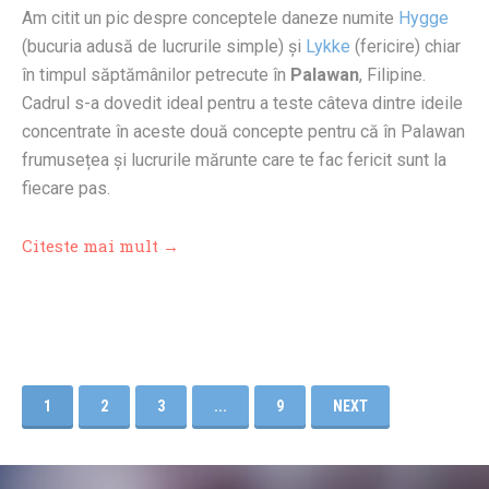
Am citit un pic despre conceptele daneze numite
Hygge
(bucuria adusă de lucrurile simple) și
Lykke
(fericire) chiar
în timpul săptămânilor petrecute în
Palawan
, Filipine.
Cadrul s-a dovedit ideal pentru a teste câteva dintre ideile
concentrate în aceste două concepte pentru că în Palawan
frumusețea și lucrurile mărunte care te fac fericit sunt la
fiecare pas.
Citeste mai mult →
1
2
3
...
9
NEXT