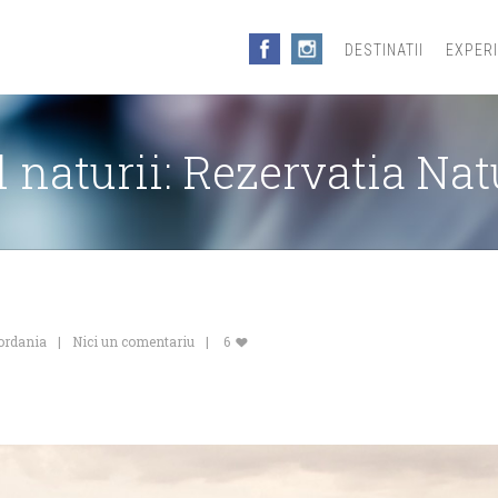
DESTINATII
EXPER
l naturii: Rezervatia Na
ordania
Nici un comentariu
6