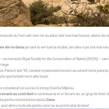
unoscute au fost cele care ne-au adus cele mai mari bucurii, alaturi de 
ale din Iordania
pe care le-am luat la studiat, am ales-o pe cea mai vari
e – se numeste
Royal Society for the Conservation of Nature
(RSCN) – care a
n lege.
a. Pana in anii ’90, vanatul si pasunatul excesiv au saracit zona pana la 
ta oportunitati noi in alte locuri.
e considerat un succes in intreg Orientul Mijlociu.
 romanii au contribuit
si contribuie la el: in fiecare an, un grup de tineri 
eaba pentru reconstuirea satului
Dana
.
t unul dintre motivele pentru care ne-au primit atat de bine!