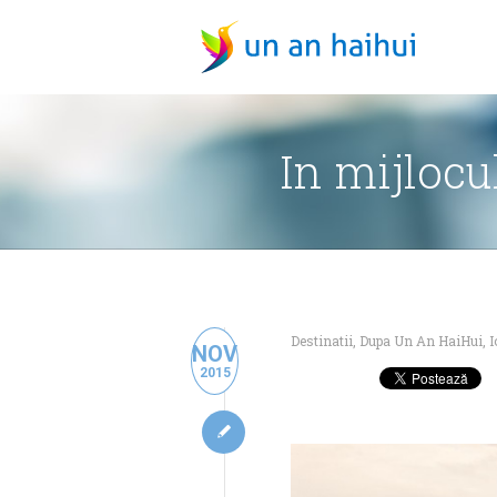
In mijlocu
Destinatii
,
Dupa Un An HaiHui
,
I
NOV
2015