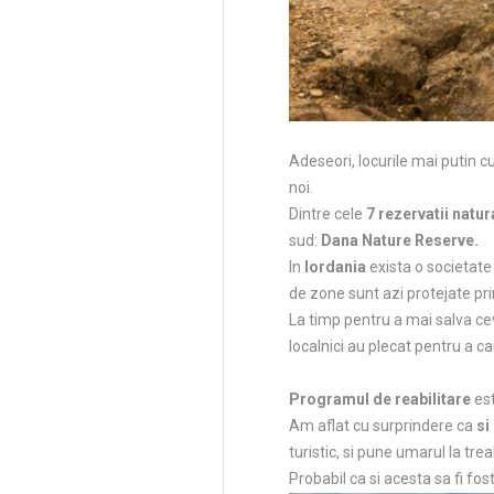
Adeseori, locurile mai putin c
noi.
Dintre cele
7 rezervatii natur
sud:
Dana Nature Reserve.
In
Iordania
exista o societat
de zone sunt azi protejate pri
La timp pentru a mai salva cev
localnici au plecat pentru a cau
Programul de reabilitare
est
Am aflat cu surprindere ca
si
turistic, si pune umarul la tr
Probabil ca si acesta sa fi fos