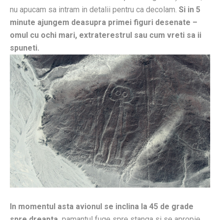
nu apucam sa intram in detalii pentru ca decolam.
Si in 5
minute ajungem deasupra primei figuri desenate –
omul cu ochi mari, extraterestrul sau cum vreti sa ii
spuneti.
In momentul asta avionul se inclina la 45 de grade
spre dreapta,
pamantul fuge spre stanga si se apropie