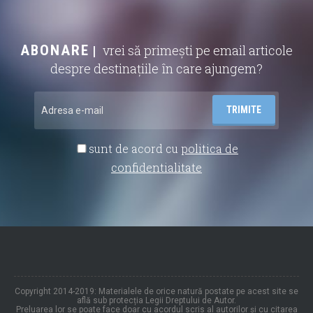
ABONARE
vrei să primești pe email articole
despre destinațiile în care ajungem?
sunt de acord cu
politica de
confidentialitate
Copyright 2014-2019: Materialele de orice natură postate pe acest site se
află sub protecția Legii Dreptului de Autor.
Preluarea lor se poate face doar cu acordul scris al autorilor și cu citarea