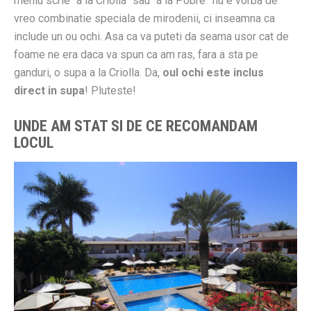
meniu scrie “a la Criolla” sau “a la Pobre” nu e vorba de
vreo combinatie speciala de mirodenii, ci inseamna ca
include un ou ochi. Asa ca va puteti da seama usor cat de
foame ne era daca va spun ca am ras, fara a sta pe
ganduri, o supa a la Criolla. Da,
oul ochi este inclus
direct in supa
! Pluteste!
UNDE AM STAT SI DE CE RECOMANDAM
LOCUL