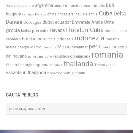
bali
argentina
#insulele canare
atractii in mauritius
atractii in quito
Cuba
Delta
bulgaria
china
croaziera insulele antile
caminos blancos
Dunarii
dubai
ecuador
Emiratele Arabe Unite
Dobrogea
Hoteluri Cuba
grecia
Havana
haihui prin cuba
hoteluri cuba
indonezia
hoteluri peru
indonesia
varadero
india
iordania
peru
Mexic
povesti
marea neagra
Maroc
Myanmar
mauritius
phuket
romania
din havana
republica dominicana
punta cana
quito
thailanda
spania
Sfantu Gheorghe
Transilvania
sri lanka
vacanta in thailanda
vietnam
video experiente
CAUTA PE BLOG