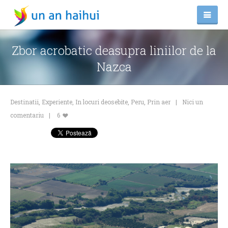
Zbor acrobatic deasupra liniilor de la
Nazca
Destinatii
,
Experiente
,
In locuri deosebite
,
Peru
,
Prin aer
Nici un
comentariu
6