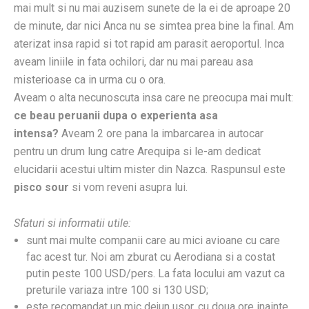
mai mult si nu mai auzisem sunete de la ei de aproape 20
de minute, dar nici Anca nu se simtea prea bine la final. Am
aterizat insa rapid si tot rapid am parasit aeroportul. Inca
aveam liniile in fata ochilori, dar nu mai pareau asa
misterioase ca in urma cu o ora.
Aveam o alta necunoscuta insa care ne preocupa mai mult:
ce beau peruanii dupa o experienta asa
intensa?
Aveam 2 ore pana la imbarcarea in autocar
pentru un drum lung catre Arequipa si le-am dedicat
elucidarii acestui ultim mister din Nazca. Raspunsul este
pisco sour
si vom reveni asupra lui.
Sfaturi si informatii utile:
sunt mai multe companii care au mici avioane cu care
fac acest tur. Noi am zburat cu Aerodiana si a costat
putin peste 100 USD/pers. La fata locului am vazut ca
preturile variaza intre 100 si 130 USD;
este recomandat un mic dejun usor, cu doua ore inainte