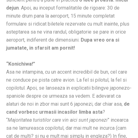
dejun
. Apoi, au inceput formalitatile de rigoare: 30 de
minute drum pana la aeroport, 15 minute completat
formulare si ridicat biletele rezervate cu mult inainte, plus
asteptarea sa ne vina randul, obligatorie se pare in orice
aeroport, indiferent de dimensiuni.
Dupa vreo ora si
jumatate, in sfarsit am pornit!
“Konichiwa!”
Asa ne intampina, cu un accent incredibil de bun, cel care
ne conduce pe pista catre avion. La fel si pilotul, la fel si
copilotul. Apoi, se lanseaza in explicatii bilingve japonezo-
spaniole despre ce urmeaza sa vedem. E adevarat ca
alaturi de noi in zbor mai sunt 6 japonezi, dar chiar asa,
de
cand vorbesc urmasii incasilor limba asta
?
“
Majoritatea turistilor care vin aici sunt japonezi
” incearca
sa ne lamureasca copilotul, dar mai mult ne incurca (cam
cat de multi? si nu e mult mai simplu in engleza?) In fine,