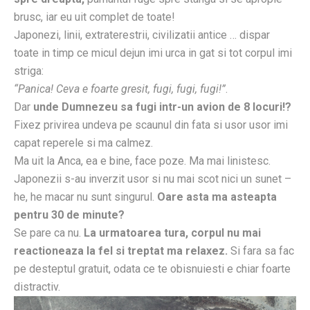
brusc, iar eu uit complet de toate!
Japonezi, linii, extraterestrii, civilizatii antice … dispar
toate in timp ce micul dejun imi urca in gat si tot corpul imi
striga:
“Panica! Ceva e foarte gresit, fugi, fugi, fugi!”
.
Dar
unde Dumnezeu sa fugi intr-un avion de 8 locuri!?
Fixez privirea undeva pe scaunul din fata si usor usor imi
capat reperele si ma calmez.
Ma uit la Anca, ea e bine, face poze. Ma mai linistesc.
Japonezii s-au inverzit usor si nu mai scot nici un sunet –
he, he macar nu sunt singurul.
Oare asta ma asteapta
pentru 30 de minute?
Se pare ca nu.
La urmatoarea tura, corpul nu mai
reactioneaza la fel si treptat ma relaxez.
Si fara sa fac
pe desteptul gratuit, odata ce te obisnuiesti e chiar foarte
distractiv.