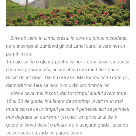
– Bine ati venit in Lima, orasul in care nu ploua niciodata!
,
ne-a intampinat zambind ghidul LimaTours, la care noi am
pufnit in ras.
Trebuie sa fie o gluma, pentru ca norii, desi lasau sa treaca
o lumina posomorata, ne aminteau mai mult de Londra
decat de alt oras…Dar nu era asa. Mai mereu cerul este gri,
dar norii trec fara sa lase nimic din umiditatea lor.
– Vara e ceva mai insorit, dar tot timpul anului avem intre
15 si 30 de grade, indiferent de anotimp. Aveti mult mai
multe sanse ca in timpul pe care il petreceti aici sa prindeti
mai degraba un cutremur
(si chiar am prins unul de 5
grade si ceva)
decat o ploaie,
ne-a asigurat ghidul, uitandu-
se curioasa sa vada ce parere avem.