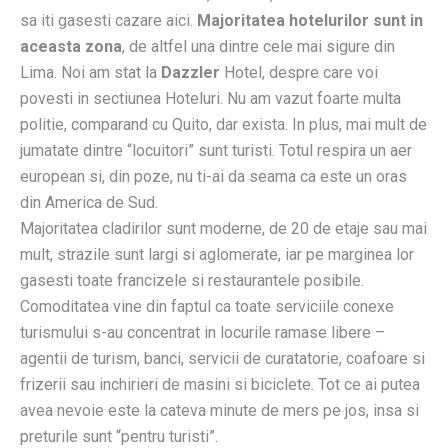
sa iti gasesti cazare aici.
Majoritatea hotelurilor sunt in
aceasta zona
, de altfel una dintre cele mai sigure din
Lima. Noi am stat la
Dazzler
Hotel, despre care voi
povesti in sectiunea Hoteluri. Nu am vazut foarte multa
politie, comparand cu Quito, dar exista. In plus, mai mult de
jumatate dintre “locuitori” sunt turisti. Totul respira un aer
european si, din poze, nu ti-ai da seama ca este un oras
din America de Sud.
Majoritatea cladirilor sunt moderne, de 20 de etaje sau mai
mult, strazile sunt largi si aglomerate, iar pe marginea lor
gasesti toate francizele si restaurantele posibile.
Comoditatea vine din faptul ca toate serviciile conexe
turismului s-au concentrat in locurile ramase libere –
agentii de turism, banci, servicii de curatatorie, coafoare si
frizerii sau inchirieri de masini si biciclete. Tot ce ai putea
avea nevoie este la cateva minute de mers pe jos, insa si
preturile sunt “pentru turisti”.