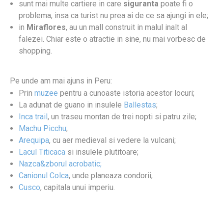
sunt mai multe cartiere in care
siguranta
poate fi o
problema, insa ca turist nu prea ai de ce sa ajungi in ele;
in
Miraflores
, au un mall construit in malul inalt al
falezei. Chiar este o atractie in sine, nu mai vorbesc de
shopping.
Pe unde am mai ajuns in Peru:
Prin
muzee
pentru a cunoaste istoria acestor locuri;
La adunat de guano in insulele
Ballestas
;
Inca trail
, un traseu montan de trei nopti si patru zile;
Machu Picchu
;
Arequipa
, cu aer medieval si vedere la vulcani;
Lacul Titicaca
si insulele plutitoare;
Nazca&zborul acrobatic;
Canionul Colca
, unde planeaza condorii;
Cusco
, capitala unui imperiu.