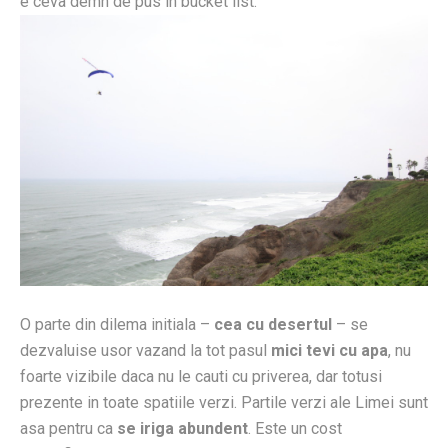
e ceva demn de pus in bucket list.
O parte din dilema initiala –
cea cu desertul
– se
dezvaluise usor vazand la tot pasul
mici tevi cu apa
, nu
foarte vizibile daca nu le cauti cu priverea, dar totusi
prezente in toate spatiile verzi. Partile verzi ale Limei sunt
asa pentru ca
se iriga abundent
. Este un cost