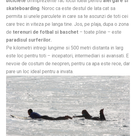
biciclete
omniprezente fac locul ideal pentru
alergare si
skateboarding
. Noroc ca este destul de lata cat sa
permita si unele parculete in care sa te ascunzi de toti cei
care trec in viteza pe langa tine. Jos, pe plaja, dupa o zona
de
terenuri de fotbal si baschet
– toate pline – este
paradisul surferilor.
Pe kilometri intregi lungime si 500 metri distanta in larg
este loc pentru toti – incepatori, intermediari si avansati. E
nevoie de costum de neopren, pentru ca apa este rece, dar
pare un loc ideal pentru a invata.