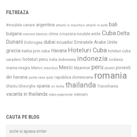
FILTREAZA
bali
argentina
#insulele canare
atractii in mauritius
atractii in quito
Cuba
Delta
bulgaria
china
croaziera insulele antile
caminos blancos
Dunarii
dubai
ecuador
Emiratele Arabe Unite
Dobrogea
Hoteluri Cuba
grecia
Havana
haihui prin cuba
hoteluri cuba
indonezia
hoteluri peru
indonesia
varadero
india
iordania
peru
Mexic
povesti
marea neagra
Maroc
Myanmar
mauritius
phuket
romania
din havana
republica dominicana
punta cana
quito
thailanda
spania
Sfantu Gheorghe
Transilvania
sri lanka
vacanta in thailanda
vietnam
video experiente
CAUTA PE BLOG