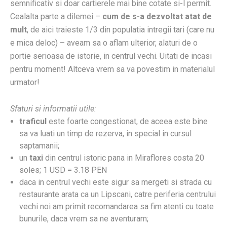
semnificativ si doar cartierele mai bine cotate si-l permit.
Cealalta parte a dilemei –
cum de s-a dezvoltat atat de
mult
, de aici traieste 1/3 din populatia intregii tari (care nu
e mica deloc) – aveam sa o aflam ulterior, alaturi de o
portie serioasa de istorie, in centrul vechi. Uitati de incasi
pentru moment! Altceva vrem sa va povestim in materialul
urmator!
Sfaturi si informatii utile:
traficul
este foarte congestionat, de aceea este bine
sa va luati un timp de rezerva, in special in cursul
saptamanii;
un
taxi
din centrul istoric pana in Miraflores costa 20
soles; 1 USD = 3.18 PEN
daca in centrul vechi este sigur sa mergeti si strada cu
restaurante arata ca un Lipscani, catre periferia centrului
vechi noi am primit recomandarea sa fim atenti cu toate
bunurile, daca vrem sa ne aventuram;