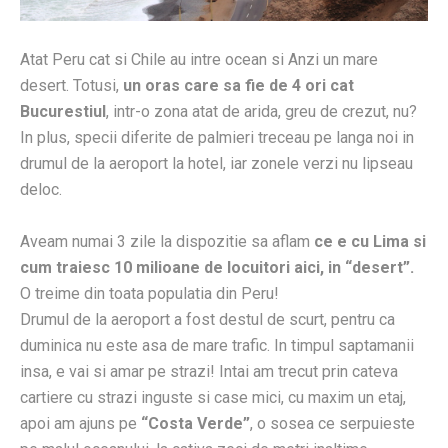
Atat Peru cat si Chile au intre ocean si Anzi un mare
desert. Totusi,
un oras care sa fie de 4 ori cat
Bucurestiul
, intr-o zona atat de arida, greu de crezut, nu?
In plus, specii diferite de palmieri treceau pe langa noi in
drumul de la aeroport la hotel, iar zonele verzi nu lipseau
deloc.
Aveam numai 3 zile la dispozitie sa aflam
ce e cu Lima si
cum traiesc 10 milioane de locuitori aici, in “desert”.
O treime din toata populatia din Peru!
Drumul de la aeroport a fost destul de scurt, pentru ca
duminica nu este asa de mare trafic. In timpul saptamanii
insa, e vai si amar pe strazi! Intai am trecut prin cateva
cartiere cu strazi inguste si case mici, cu maxim un etaj,
apoi am ajuns pe
“Costa Verde”
, o sosea ce serpuieste