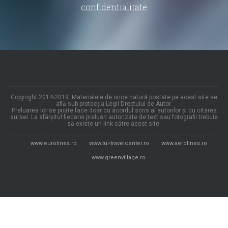
confidentialitate
Copyright 2014-2019: Materialele de orice natură postate pe acest site se
află sub protecția Legii Dreptului de Autor.
Preluarea lor se poate face doar cu acordul scris al autorilor și cu citarea
sursei. La sfârșitul fiecărei preluări autorizate de text sau fotografii trebuie
să existe un link către acest site.
www.eurolines.ro
www.tui-travelcenter.ro
www.aerolines.ro
www.greenvillage.ro