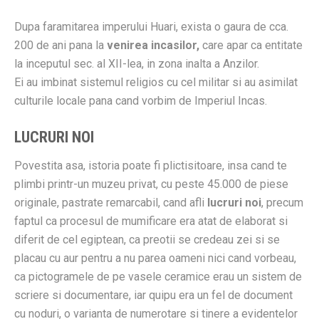
Dupa faramitarea imperului Huari, exista o gaura de cca.
200 de ani pana la
venirea incasilor,
care apar ca entitate
la inceputul sec. al XII-lea, in zona inalta a Anzilor.
Ei au imbinat sistemul religios cu cel militar si au asimilat
culturile locale pana cand vorbim de Imperiul Incas.
LUCRURI NOI
Povestita asa, istoria poate fi plictisitoare, insa cand te
plimbi printr-un muzeu privat, cu peste 45.000 de piese
originale, pastrate remarcabil, cand afli
lucruri noi
, precum
faptul ca procesul de mumificare era atat de elaborat si
diferit de cel egiptean, ca preotii se credeau zei si se
placau cu aur pentru a nu parea oameni nici cand vorbeau,
ca pictogramele de pe vasele ceramice erau un sistem de
scriere si documentare, iar quipu era un fel de document
cu noduri, o varianta de numerotare si tinere a evidentelor