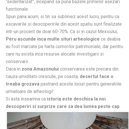
“sedentarizat”, incepand sa puna bazele primelor asezari
functionale.
Spun pana acum, si tin sa subliniez acest lucru, pentru ca
escavarile si descoperirile din acest spatiu sunt finalizate
intr-un procent de doar 60-70%. Ca si in cazul Mexicului,
Peru ascunde inca multe situri arheologice
ce deabia
au fost marcate pe harta comorilor patrimoniale, dar pentru
care nu exista inca resurse alocate investigarii si
conservarii.
Daca in
zona Amazonului
conservarea este precara din
cauza umiditatii crescute, pe coasta,
desertul face o
treaba grozava
pastrand aceste locuri pentru generatiile
urmatoare de arheologi!
Si asta inseamna ca
istoria este deschisa la noi
descoperiri si surprize care sa dea lumea peste cap
.