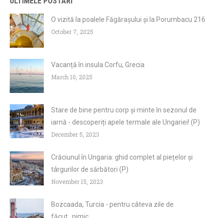
ULTIMELE POSTARI
O vizită la poalele Făgărașului și la Porumbacu 216
October 7, 2025
Vacanță în insula Corfu, Grecia
March 10, 2025
Stare de bine pentru corp și minte în sezonul de
iarnă - descoperiți apele termale ale Ungariei! (P)
December 5, 2023
Crăciunul în Ungaria: ghid complet al piețelor și
târgurilor de sărbători (P)
November 15, 2023
Bozcaada, Turcia - pentru câteva zile de
făcut...nimic