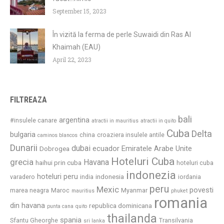
September 15, 2023
În vizită la ferma de perle Suwaidi din Ras Al
Khaimah (EAU)
April 22, 2023
FILTREAZA
bali
argentina
#insulele canare
atractii in mauritius
atractii in quito
Cuba
Delta
bulgaria
china
croaziera insulele antile
caminos blancos
Dunarii
dubai
ecuador
Emiratele Arabe Unite
Dobrogea
Hoteluri Cuba
grecia
Havana
haihui prin cuba
hoteluri cuba
indonezia
hoteluri peru
indonesia
varadero
india
iordania
peru
Mexic
povesti
marea neagra
Maroc
Myanmar
mauritius
phuket
romania
din havana
republica dominicana
punta cana
quito
thailanda
spania
Sfantu Gheorghe
Transilvania
sri lanka