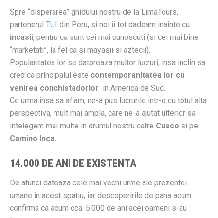
Spre “disperarea” ghidului nostru de la LimaTours,
partenerul
TUI
din Peru, si noi ii tot dadeam inainte cu
incasii
, pentru ca sunt cei mai cunoscuti (si cei mai bine
“marketati”, la fel ca si mayasii si aztecii).
Popularitatea lor se datoreaza multor lucruri, insa inclin sa
cred ca principalul este
contemporanitatea lor cu
venirea conchistadorlor
in America de Sud.
Ce urma insa sa aflam, ne-a pus lucrurile intr-o cu totul alta
perspectiva, mult mai ampla, care ne-a ajutat ulterior sa
intelegem mai multe in drumul nostru catre
Cusco
si pe
Camino Inca.
14.000 DE ANI DE EXISTENTA
De atunci dateaza cele mai vechi urme ale prezentei
umane in acest spatiu, iar descoperirile de pana acum
confirma ca acum cca. 5.000 de ani acei oameni s-au