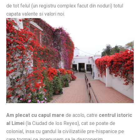
de tot felul (un registru complex facut din noduri) totul
capata valente si valori noi.
Am plecat cu capul mare
de acolo, catre
centrul istoric
al Limei
(la Ciudad de los Reyes), cat se poate de
colonial, insa cu gandul la civilizatiile pre-hispanice pe
care tocmai ce incepusem sa le descoperim.