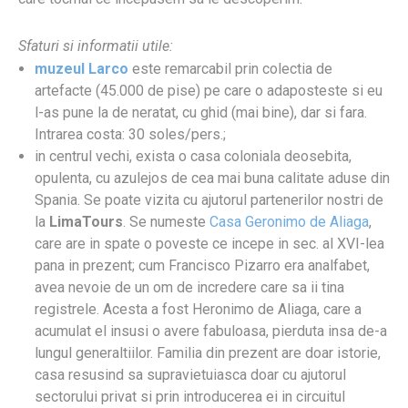
Sfaturi si informatii utile:
muzeul Larco
este remarcabil prin colectia de
artefacte (45.000 de pise) pe care o adaposteste si eu
l-as pune la de neratat, cu ghid (mai bine), dar si fara.
Intrarea costa: 30 soles/pers.;
in centrul vechi, exista o casa coloniala deosebita,
opulenta, cu azulejos de cea mai buna calitate aduse din
Spania. Se poate vizita cu ajutorul partenerilor nostri de
la
LimaTours
. Se numeste
Casa Geronimo de Aliaga
,
care are in spate o poveste ce incepe in sec. al XVI-lea
pana in prezent; cum Francisco Pizarro era analfabet,
avea nevoie de un om de incredere care sa ii tina
registrele. Acesta a fost Heronimo de Aliaga, care a
acumulat el insusi o avere fabuloasa, pierduta insa de-a
lungul generaltiilor. Familia din prezent are doar istorie,
casa resusind sa supravietuiasca doar cu ajutorul
sectorului privat si prin introducerea ei in circuitul