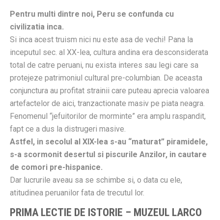
Pentru multi dintre noi, Peru se confunda cu
civilizatia inca.
Si inca acest truism nici nu este asa de vechi! Pana la
inceputul sec. al XX-lea, cultura andina era desconsiderata
total de catre peruani, nu exista interes sau legi care sa
protejeze patrimoniul cultural pre-columbian. De aceasta
conjunctura au profitat strainii care puteau aprecia valoarea
artefactelor de aici, tranzactionate masiv pe piata neagra.
Fenomenul “jefuitorilor de morminte” era amplu raspandit,
fapt ce a dus la distrugeri masive.
Astfel, in secolul al XIX-lea s-au “maturat” piramidele,
s-a scormonit desertul si piscurile Anzilor, in cautare
de comori pre-hispanice.
Dar lucrurile aveau sa se schimbe si, o data cu ele,
atitudinea peruanilor fata de trecutul lor.
PRIMA LECTIE DE ISTORIE – MUZEUL LARCO