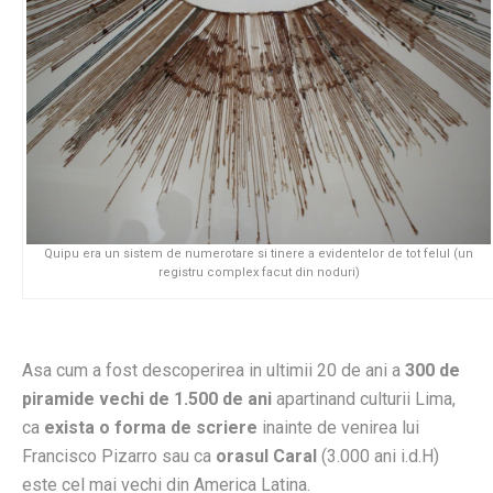
Quipu era un sistem de numerotare si tinere a evidentelor de tot felul (un
registru complex facut din noduri)
Asa cum a fost descoperirea in ultimii 20 de ani a
300 de
piramide vechi de 1.500 de ani
apartinand culturii Lima,
ca
exista o forma de scriere
inainte de venirea lui
Francisco Pizarro sau ca
orasul Caral
(3.000 ani i.d.H)
este cel mai vechi din America Latina.