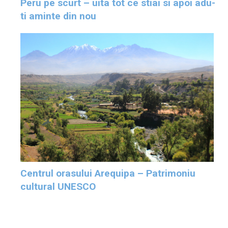
Peru pe scurt – uita tot ce stiai si apoi adu-
ti aminte din nou
Centrul orasului Arequipa – Patrimoniu
cultural UNESCO