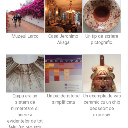
Muzeul Larco
Casa Jeronimo
Un tip de scriere
Aliaga
pictografic.
Quipu era un
Un pic de istorie
Un exemplu de vas
sistem de
simplificata
ceramic cu un chip
numerotare si
deosebit de
tinere a
expresiv.
evidentelor de tot
felul (un registru