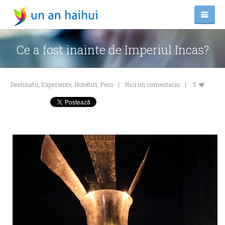
Ce a fost inainte de Imperiul Incas?
Destinatii
,
Experiente
,
Hoteluri
,
Peru
Nici un comentariu
5