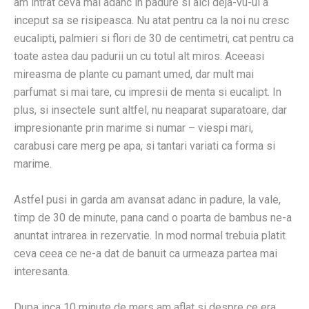
am intrat ceva mai adanc in padure si aici deja-vu-ul a
inceput sa se risipeasca. Nu atat pentru ca la noi nu cresc
eucalipti, palmieri si flori de 30 de centimetri, cat pentru ca
toate astea dau padurii un cu totul alt miros. Aceeasi
mireasma de plante cu pamant umed, dar mult mai
parfumat si mai tare, cu impresii de menta si eucalipt. In
plus, si insectele sunt altfel, nu neaparat suparatoare, dar
impresionante prin marime si numar – viespi mari,
carabusi care merg pe apa, si tantari variati ca forma si
marime.
Astfel pusi in garda am avansat adanc in padure, la vale,
timp de 30 de minute, pana cand o poarta de bambus ne-a
anuntat intrarea in rezervatie. In mod normal trebuia platit
ceva ceea ce ne-a dat de banuit ca urmeaza partea mai
interesanta.
Dupa inca 10 minute de mers am aflat si despre ce era