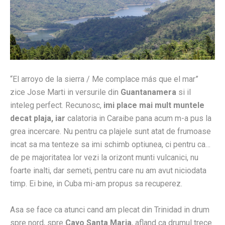
“El arroyo de la sierra / Me complace más que el mar”
zice Jose Marti in versurile din
Guantanamera
si il
inteleg perfect. Recunosc,
imi place mai mult muntele
decat plaja, iar
calatoria in Caraibe pana acum m-a pus la
grea incercare. Nu pentru ca plajele sunt atat de frumoase
incat sa ma tenteze sa imi schimb optiunea, ci pentru ca…
de pe majoritatea lor vezi la orizont munti vulcanici, nu
foarte inalti, dar semeti, pentru care nu am avut niciodata
timp. Ei bine, in Cuba mi-am propus sa recuperez.
Asa se face ca atunci cand am plecat din Trinidad in drum
spre nord, spre
Cayo Santa Maria
, afland ca drumul trece