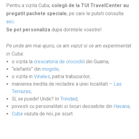
Pentru a vizita Cuba,
colegii de la TUI TravelCenter au
pregatit pachete speciale
, pe care le puteti consulta
aici
.
S
e pot personaliza
dupa dorintele voastre!
Pe unde am mai ajuns, ce am vazut si ce am experimentat
in Cuba:
o vizita la
crescatoria de crocodili
din Guama;
“elefantii” din
mogote
;
o vizita in
Vinales
, patria trabucurilor;
manierea inedita de recladire a unei localitati –
Las
Terrazas
;
Si, se puede!
Unde? In
Trinidad
;
povesti cu personalitati si locuri deosebite din
Havana
;
Cuba
vazuta de noi, pe scurt.