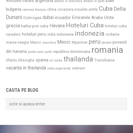
bali
argentina
#insulele canare
atractii in mauritius
atractii in quito
Cuba
Delta
bulgaria
china
croaziera insulele antile
caminos blancos
Dunarii
dubai
ecuador
Emiratele Arabe Unite
Dobrogea
Hoteluri Cuba
grecia
Havana
haihui prin cuba
hoteluri cuba
indonezia
hoteluri peru
indonesia
varadero
india
iordania
peru
Mexic
povesti
marea neagra
Maroc
Myanmar
mauritius
phuket
romania
din havana
republica dominicana
punta cana
quito
thailanda
spania
Sfantu Gheorghe
Transilvania
sri lanka
vacanta in thailanda
vietnam
video experiente
CAUTA PE BLOG