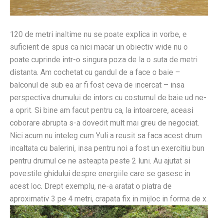
120 de metri inaltime nu se poate explica in vorbe, e
suficient de spus ca nici macar un obiectiv wide nu o
poate cuprinde intr-o singura poza de la o suta de metri
distanta. Am cochetat cu gandul de a face o baie –
balconul de sub ea ar fi fost ceva de incercat – insa
perspectiva drumului de intors cu costumul de baie ud ne-
a oprit. Si bine am facut pentru ca, la intoarcere, aceasi
coborare abrupta s-a dovedit mult mai greu de negociat.
Nici acum nu inteleg cum Yuli a reusit sa faca acest drum
incaltata cu balerini, insa pentru noi a fost un exercitiu bun
pentru drumul ce ne asteapta peste 2 luni. Au ajutat si
povestile ghidului despre energiile care se gasesc in
acest loc. Drept exemplu, ne-a aratat o piatra de
aproximativ 3 pe 4 metri, crapata fix in mijloc in forma de x.