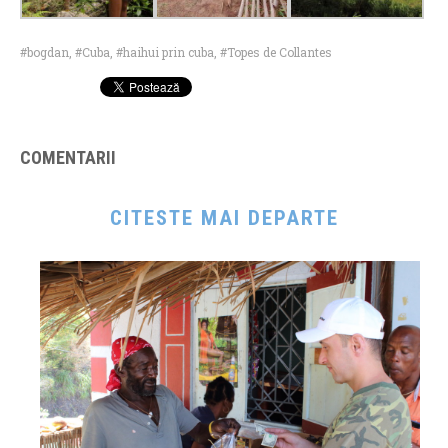
bogdan
,
Cuba
,
haihui prin cuba
,
Topes de Collantes
COMENTARII
CITESTE MAI DEPARTE