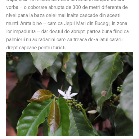
vorba – o coborare abrupta de 300 de metri diferenta de
nivel pana la baza celei mai inalte cascade din acesti
munti. Arata bine – cam ca Jepii Mari din Bucegi, in zona
lor impadurita – dar destul de abrupt, partea buna fiind ca
palmierii nu au radacini care sa treaca de-a latul cararii
drept capcane pentru turisti.