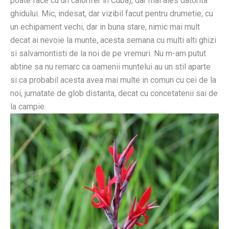
poate face cu un calorifer in Cuba), dar mai ales datorita
ghidului. Mic, indesat, dar vizibil facut pentru drumetie, cu
un echipament vechi, dar in buna stare, nimic mai mult
decat ai nevoie la munte, acesta semana cu multi alti ghizi
si salvamontisti de la noi de pe vremuri. Nu m-am putut
abtine sa nu remarc ca oamenii muntelui au un stil aparte
si ca probabil acesta avea mai multe in comun cu cei de la
noi, jumatate de glob distanta, decat cu concetatenii sai de
la campie.