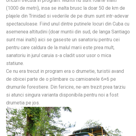
oricum trecuta in program. Muntii nu sunt foarte inalti
(1000 de metri), insa se inalta brusc la doar 50 de km de
plajele din Trinidad si vederile de pe drum sunt intr-adevar
spectaculoase. Fiind unul dintre putinele locuri din Cuba cu
asemenea altitudini (doar muntii din sud, de langa Santiago
sunt mai inalti) aici se gaseste un sanatoriu pentru cei
pentru care caldura de la malul marii este prea mult,
sanatoriu in jurul caruia s-a cladit usor usor o mica
statiune.
Ce nu era trecut in program era o drumetie, turistii avand
de obicei parte de o plimbare cu camioanele 6×6 pe
drumurile forestiere. Din fericire, ne-am trezit prea tarziu
si atunci singura varianta disponibila pentru noi a fost
drumetia pe jos.