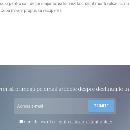
, ci pentru ca… de pe majoritatea lor vezi la orizont munti vulcanici, nu 
 in Cuba mi-am propus sa recuperez.
vrei să primești pe email articole despre destinațiile 
sunt de acord cu
politica de confidentialitate