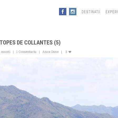
DESTINATII
EXPER
 TOPES DE COLLANTES (5)
n munti
1 Comentariu
Anca Duse
3