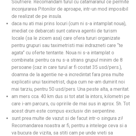
Soufriere. Recomandam turul cu catamaranul ce permite
inconjurarea Pitonilor de aproape, intr-un mod imposibil
de realizat de pe insula.
daca nu ati mai prins locuri (cum ni s-a intamplat noua),
imediat ce debarcati sunt cateva agentii de turism
locale (sa le zicem asa) care ofera tururi organizate
pentru grupuri sau taximetristi mai indrazneti care “te
agata” cu oferte tentante. Noua ni s-a intamplat o
combinata: pentru ca nu s-a strans grupul minim de 8
persoane (caz in care turul ar fi costat 35 usd/pers.),
doamna de la agentie ne-a incredintat fara prea multe
explicatii unui taximetrist, dupa cum ne-am dumirit noi
mai tarziu, pentru 50 usd/pers. Una peste alta, a meritat.
am mers cca. 40 km dus si tot atat la intors, kilometri pe
care i-am parcurs, cu opririle de mai sus in aprox. 5h. Tot
acest drum este compus exclusiv din serpentine.
sunt prea multe de vazut si de facut intr-o singura zi!
Recomandarea noastra ar fi, pentru a intelege ceva si a
va bucura de vizita, sa stiti cam pe unde vreti sa