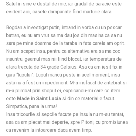
Satul in sine e destul de mic, iar gradul de saracie este
evident aici, casele darapanate fiind marturie clara.
Bogdan a investigat putin, intrand in vorba cu un pescar
batran, eu nu am vrut sa ma dau jos din masina ca sa nu
sara pe mine doamna de la taraba in fata careia am oprit.
Nu am scapat insa, pentru ca alternativa era sa ma coc
inauntru, geamul masinii fiind blocat, iar temperatura de
afara trecuta de 34 grade Celsius. Asa ca am iesit fix in
gura “lupului”. Lupul manca peste in acel moment, insa
asta nu a fost un impediment. M-a insfacat de antebrat si
m-a plimbat prin shopul ei, explicandu-mi care ce item
este
Made in Saint Lucia
si din ce material e facut.
Simpatica, pana la urma!
Insa tricourile si sepcile facute pe insula nu m-au tentat,
asa ca am plecat mai departe, spre Pitoni, cu promisiunea
ca revenim la intoarcere daca avem timp.