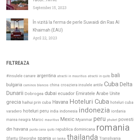
September 15, 2023
În vizită la ferma de perle Suwaidi din Ras Al
Khaimah (EAU)
April 22, 2023
FILTREAZA
bali
argentina
#insulele canare
atractii in mauritius
atractii in quito
Cuba
Delta
bulgaria
china
croaziera insulele antile
caminos blancos
Dunarii
dubai
ecuador
Emiratele Arabe Unite
Dobrogea
Hoteluri Cuba
grecia
Havana
haihui prin cuba
hoteluri cuba
indonezia
hoteluri peru
indonesia
varadero
india
iordania
peru
Mexic
povesti
marea neagra
Maroc
Myanmar
mauritius
phuket
romania
din havana
republica dominicana
punta cana
quito
thailanda
spania
Sfantu Gheorghe
Transilvania
sri lanka