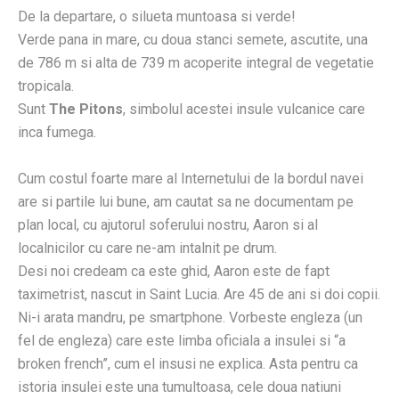
De la departare, o silueta muntoasa si verde!
Verde pana in mare, cu doua stanci semete, ascutite, una
de 786 m si alta de 739 m acoperite integral de vegetatie
tropicala.
Sunt
The Pitons
, simbolul acestei insule vulcanice care
inca fumega.
Cum costul foarte mare al Internetului de la bordul navei
are si partile lui bune, am cautat sa ne documentam pe
plan local, cu ajutorul soferului nostru, Aaron si al
localnicilor cu care ne-am intalnit pe drum.
Desi noi credeam ca este ghid, Aaron este de fapt
taximetrist, nascut in Saint Lucia. Are 45 de ani si doi copii.
Ni-i arata mandru, pe smartphone. Vorbeste engleza (un
fel de engleza) care este limba oficiala a insulei si “a
broken french”, cum el insusi ne explica. Asta pentru ca
istoria insulei este una tumultoasa, cele doua natiuni