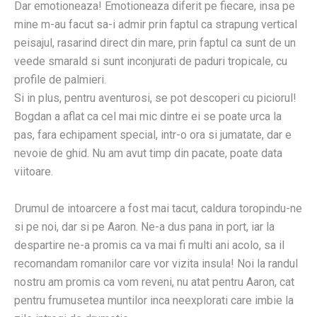
Dar emotioneaza! Emotioneaza diferit pe fiecare, insa pe
mine m-au facut sa-i admir prin faptul ca strapung vertical
peisajul, rasarind direct din mare, prin faptul ca sunt de un
veede smarald si sunt inconjurati de paduri tropicale, cu
profile de palmieri.
Si in plus, pentru aventurosi, se pot descoperi cu piciorul!
Bogdan a aflat ca cel mai mic dintre ei se poate urca la
pas, fara echipament special, intr-o ora si jumatate, dar e
nevoie de ghid. Nu am avut timp din pacate, poate data
viitoare.
Drumul de intoarcere a fost mai tacut, caldura toropindu-ne
si pe noi, dar si pe Aaron. Ne-a dus pana in port, iar la
despartire ne-a promis ca va mai fi multi ani acolo, sa il
recomandam romanilor care vor vizita insula! Noi la randul
nostru am promis ca vom reveni, nu atat pentru Aaron, cat
pentru frumusetea muntilor inca neexplorati care imbie la