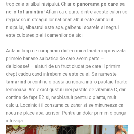
tropicale si albul nisipului. Chiar
o panorama pe care sa
ne-o tot amintim!
Aflam ca o parte dintre aceste culori se
regasesc in steagul lor national: albul este simbolul
nisipului, albastrul este apa, galbenul soarele si negrul
este culoarea pielii oamenilor de aici.
Asta in timp ce cumparam dintr-o mica taraba improvizata
primele banane salbatice de care avem parte –
delicioase! – alaturi de un fruct ciudat pe care il primim
drept cadou cand intrebam ce este cu el. Se numeste
tamarind
si contine o pasta acrisoara intr-o pastaie foarte
lemnoasa. Are exact gustul unei pastile de vitamina C, dar
contine de fapt B2 si, neobisnuit pentru o planta, mult
calciu. Localnicii il consuma cu zahar si se minuneaza ca
noua ne place asa, acrisor. Pentru un dolar primim o punga
intreaga.