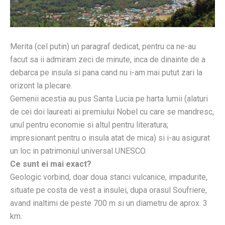
Merita (cel putin) un paragraf dedicat, pentru ca ne-au
facut sa ii admiram zeci de minute, inca de dinainte de a
debarca pe insula si pana cand nu i-am mai putut zari la
orizont la plecare.
Gemenii acestia au pus Santa Lucia pe harta lumii (alaturi
de cei doi laureati ai premiului Nobel cu care se mandresc,
unul pentru economie si altul pentru literatura;
impresionant pentru o insula atat de mica) si i-au asigurat
un loc in patrimoniul universal UNESCO.
Ce sunt ei mai exact?
Geologic vorbind, doar doua stanci vulcanice, impadurite,
situate pe costa de vest a insulei, dupa orasul Soufriere,
avand inaltimi de peste 700 m si un diametru de aprox. 3
km.