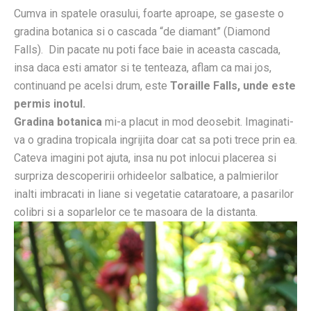
Cumva in spatele orasului, foarte aproape, se gaseste o
gradina botanica si o cascada “de diamant” (Diamond
Falls). Din pacate nu poti face baie in aceasta cascada,
insa daca esti amator si te tenteaza, aflam ca mai jos,
continuand pe acelsi drum, este
Toraille Falls, unde este
permis inotul.
Gradina botanica
mi-a placut in mod deosebit. Imaginati-
va o gradina tropicala ingrijita doar cat sa poti trece prin ea.
Cateva imagini pot ajuta, insa nu pot inlocui placerea si
surpriza descoperirii orhideelor salbatice, a palmierilor
inalti imbracati in liane si vegetatie cataratoare, a pasarilor
colibri si a soparlelor ce te masoara de la distanta.