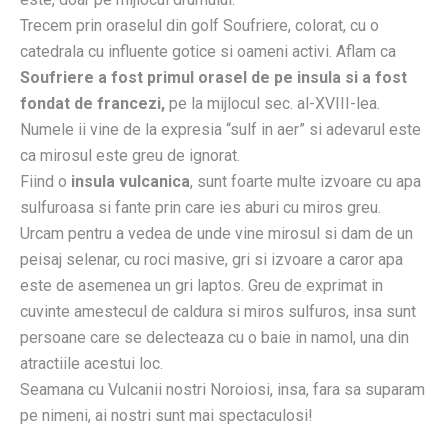
Trecem prin oraselul din golf Soufriere, colorat, cu o
catedrala cu influente gotice si oameni activi. Aflam ca
Soufriere a fost primul orasel de pe insula si a fost
fondat de francezi,
pe la mijlocul sec. al-XVIII-lea.
Numele ii vine de la expresia “sulf in aer” si adevarul este
ca mirosul este greu de ignorat.
Fiind o
insula vulcanica
, sunt foarte multe izvoare cu apa
sulfuroasa si fante prin care ies aburi cu miros greu.
Urcam pentru a vedea de unde vine mirosul si dam de un
peisaj selenar, cu roci masive, gri si izvoare a caror apa
este de asemenea un gri laptos. Greu de exprimat in
cuvinte amestecul de caldura si miros sulfuros, insa sunt
persoane care se delecteaza cu o baie in namol, una din
atractiile acestui loc.
Seamana cu Vulcanii nostri Noroiosi, insa, fara sa suparam
pe nimeni, ai nostri sunt mai spectaculosi!