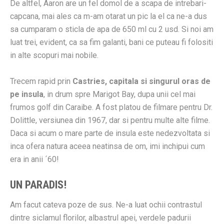
De altfel, Aaron are un fel domol de a scapa de intrebari-
capcana, mai ales ca m-am otarat un pic la el ca ne-a dus
sa cumparam o sticla de apa de 650 ml cu 2 usd. Si noi am
luat trei, evident, ca sa fim galanti, bani ce puteau fi folositi
in alte scopuri mai nobile.
Trecem rapid prin
Castries, capitala si singurul oras de
pe insula
, in drum spre Marigot Bay, dupa unii cel mai
frumos golf din Caraibe. A fost platou de filmare pentru Dr.
Dolittle, versiunea din 1967, dar si pentru multe alte filme.
Daca si acum o mare parte de insula este nedezvoltata si
inca ofera natura aceea neatinsa de om, imi inchipui cum
era in anii ´60!
UN PARADIS!
Am facut cateva poze de sus. Ne-a luat ochii contrastul
dintre siclamul florilor, albastrul apei, verdele padurii