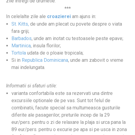
zile intregi de drumetie.
***
In celelalte zile ale
croazierei
am ajuns in:
St. Kitts,
de unde am plecat cu povete despre o viata
fara griji;
Barbados
, unde am inotat cu testoasele peste epave;
Martinica
, insula florilor;
Tortola
udata de o ploaie tropicala;
Si in
Republica Dominicana
, unde am zabovit o vreme
mai indelungata.
Informatii si sfaturi utile:
varianta confortabila este sa rezervati una dintre
excursiile optionale de pe vas. Sunt tot felul de
combinatii, facute special sa multumeasca gusturile
diferite ale pasagerilor; preturile incep de la 29
eur/pers. pentru o zi de relaxare la plaja si urca pana la
89 eur/pers. pentru o excurie pe apa si pe usca in zona