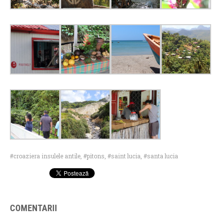
croaziera insulele antile
,
pitons
,
saint lucia
,
santa lucia
COMENTARII