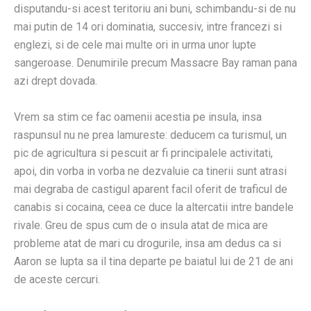
disputandu-si acest teritoriu ani buni, schimbandu-si de nu
mai putin de 14 ori dominatia, succesiv, intre francezi si
englezi, si de cele mai multe ori in urma unor lupte
sangeroase. Denumirile precum Massacre Bay raman pana
azi drept dovada.
Vrem sa stim ce fac oamenii acestia pe insula, insa
raspunsul nu ne prea lamureste: deducem ca turismul, un
pic de agricultura si pescuit ar fi principalele activitati,
apoi, din vorba in vorba ne dezvaluie ca tinerii sunt atrasi
mai degraba de castigul aparent facil oferit de traficul de
canabis si cocaina, ceea ce duce la altercatii intre bandele
rivale. Greu de spus cum de o insula atat de mica are
probleme atat de mari cu drogurile, insa am dedus ca si
Aaron se lupta sa il tina departe pe baiatul lui de 21 de ani
de aceste cercuri.