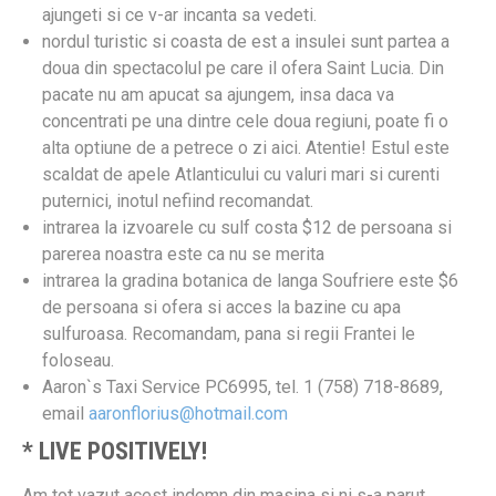
ajungeti si ce v-ar incanta sa vedeti.
nordul turistic si coasta de est a insulei sunt partea a
doua din spectacolul pe care il ofera Saint Lucia. Din
pacate nu am apucat sa ajungem, insa daca va
concentrati pe una dintre cele doua regiuni, poate fi o
alta optiune de a petrece o zi aici. Atentie! Estul este
scaldat de apele Atlanticului cu valuri mari si curenti
puternici, inotul nefiind recomandat.
intrarea la izvoarele cu sulf costa $12 de persoana si
parerea noastra este ca nu se merita
intrarea la gradina botanica de langa Soufriere este $6
de persoana si ofera si acces la bazine cu apa
sulfuroasa. Recomandam, pana si regii Frantei le
foloseau.
Aaron`s Taxi Service PC6995, tel. 1 (758) 718-8689,
email
aaronflorius@hotmail.com
* LIVE POSITIVELY!
Am tot vazut acest indemn din masina si ni s-a parut