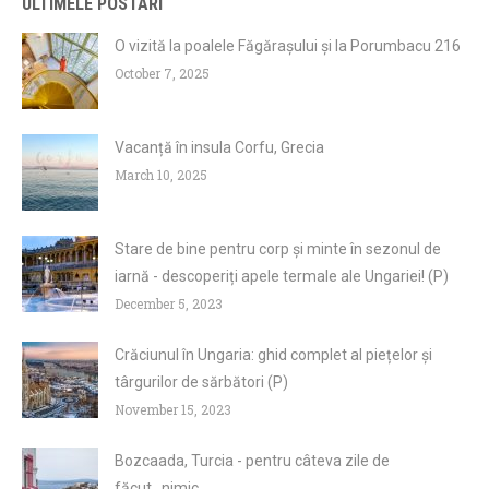
ULTIMELE POSTARI
O vizită la poalele Făgărașului și la Porumbacu 216
October 7, 2025
Vacanță în insula Corfu, Grecia
March 10, 2025
Stare de bine pentru corp și minte în sezonul de
iarnă - descoperiți apele termale ale Ungariei! (P)
December 5, 2023
Crăciunul în Ungaria: ghid complet al piețelor și
târgurilor de sărbători (P)
November 15, 2023
Bozcaada, Turcia - pentru câteva zile de
făcut...nimic