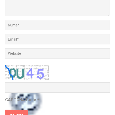
CAPTCHA Code
*