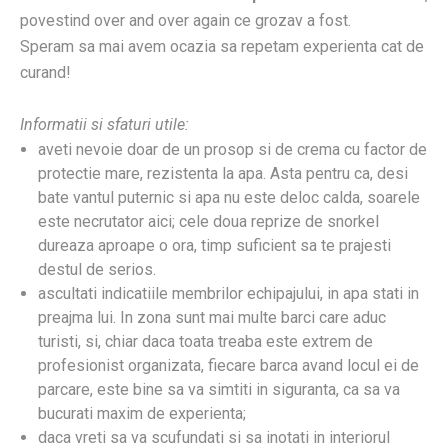
povestind over and over again ce grozav a fost.
Speram sa mai avem ocazia sa repetam experienta cat de
curand!
Informatii si sfaturi utile:
aveti nevoie doar de un prosop si de crema cu factor de
protectie mare, rezistenta la apa. Asta pentru ca, desi
bate vantul puternic si apa nu este deloc calda, soarele
este necrutator aici; cele doua reprize de snorkel
dureaza aproape o ora, timp suficient sa te prajesti
destul de serios.
ascultati indicatiile membrilor echipajului, in apa stati in
preajma lui. In zona sunt mai multe barci care aduc
turisti, si, chiar daca toata treaba este extrem de
profesionist organizata, fiecare barca avand locul ei de
parcare, este bine sa va simtiti in siguranta, ca sa va
bucurati maxim de experienta;
daca vreti sa va scufundati si sa inotati in interiorul