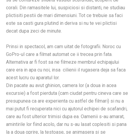
corali. Din ramasitele lui, suspiciosi si distanti, ne studiau
plictisiti pestii de mari dimensiuni. Tot ce trebuie sa faci
este sa casti gura plutind in deriva si nu te vei plictisi
decat dupa zeci de minute.
Prinsi in spectacol, am cam uitat de fotografii. Noroc cu
GoPro-ul care a filmat automat ce ii trecea prin fata.
Alternativa ar fi fost sa ne filmeze membrul echipajului
care era in apa cu noi, insa cilienii il rugasera deja sa faca
acest lucru cu aparatul lor.
Din pacate au avut ghinion, camera lor (a doua in acea
excursie) a fost pierduta (cam ciudat pentru cineva care se
presupunea ca are experienta cu astfel de filmari) si nu a
mai putut fi recuperata nici cu ajutorul echipei de scafandri,
care au fost ulterior trimisi dupa ea. Oamenii s-au amarat,
amintirile lor fiind acolo, dar nu s-au lasat coplesiti si pana
la a doua oprire, la testoase, se animasera si se