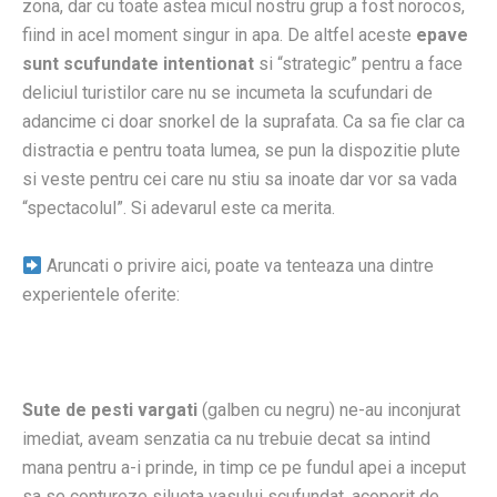
zona, dar cu toate astea micul nostru grup a fost norocos,
fiind in acel moment singur in apa. De altfel aceste
epave
sunt scufundate intentionat
si “strategic” pentru a face
deliciul turistilor care nu se incumeta la scufundari de
adancime ci doar snorkel de la suprafata. Ca sa fie clar ca
distractia e pentru toata lumea, se pun la dispozitie plute
si veste pentru cei care nu stiu sa inoate dar vor sa vada
“spectacolul”. Si adevarul este ca merita.
Aruncati o privire aici, poate va tenteaza una dintre
experientele oferite:
Sute de pesti vargati
(galben cu negru) ne-au inconjurat
imediat, aveam senzatia ca nu trebuie decat sa intind
mana pentru a-i prinde, in timp ce pe fundul apei a inceput
sa se contureze silueta vasului scufundat, acoperit de