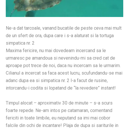
Ne-a dat tarcoale, vanand bucatile de peste ceva mai mult
de un sfert de ora, dupa care i s-a alaturat si la tortuga
simpatica nr. 2
Maxima fericire, nu mai dovedeam incercand sa le
urmaresc pe amandoua si nevenindu-mi sa cred cat de
aproape pot trece de noi, daca nu incercam sa le urmarim.
Cilianul a incercat sa faca acest lucru, scufundandu-se mai
adanc dupa ea si simpatica nr. 2 l-a facut de rusine,
intorcandu-i codita si lopatand de “la revedere” instant!
Timpul alocat – aproximativ 30 de minute – s-a scurs
foarte repede. Ne-am intos pe catamaran, comentand
fericiti in toate limbile, eu neputand sa imi mai cobor
falcile din ochi de incantare! Plaja de dupa si sariturile in