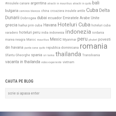
bali
argentina
#insulele canare
atractii in mauritius
atractii in quito
Cuba
Delta
bulgaria
china
croaziera insulele antile
caminos blancos
Dunarii
dubai
ecuador
Emiratele Arabe Unite
Dobrogea
Hoteluri Cuba
grecia
Havana
haihui prin cuba
hoteluri cuba
indonezia
hoteluri peru
indonesia
varadero
india
iordania
peru
Mexic
povesti
marea neagra
Maroc
Myanmar
mauritius
phuket
romania
din havana
republica dominicana
punta cana
quito
thailanda
spania
Sfantu Gheorghe
Transilvania
sri lanka
vacanta in thailanda
vietnam
video experiente
CAUTA PE BLOG