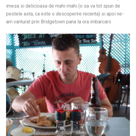
imesa si delicioasa de mahi-mahi (o sa va tot spun de
pestele asta, ca este o descoperire recenta) si apoi ne-
am vanturat prin Bridgetown pana la ora imbarcarii.