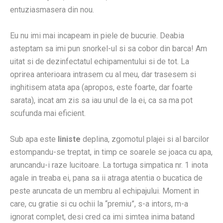
entuziasmasera din nou.
Eu nu imi mai incapeam in piele de bucurie. Deabia
asteptam sa imi pun snorkel-ul si sa cobor din barca! Am
uitat si de dezinfectatul echipamentului si de tot. La
oprirea anterioara intrasem cu al meu, dar trasesem si
inghitisem atata apa (apropos, este foarte, dar foarte
sarata), incat am zis sa iau unul de la ei, ca sa ma pot
scufunda mai eficient.
Sub apa este
liniste
deplina, zgomotul plajei si al barcilor
estompandu-se treptat, in timp ce soarele se joaca cu apa,
aruncandu-i raze lucitoare. La tortuga simpatica nr. 1 inota
agale in treaba ei, pana sa ii atraga atentia o bucatica de
peste aruncata de un membru al echipajului. Moment in
care, cu gratie si cu ochii la “premiu”, s-a intors, m-a
ignorat complet, desi cred ca imi simtea inima batand