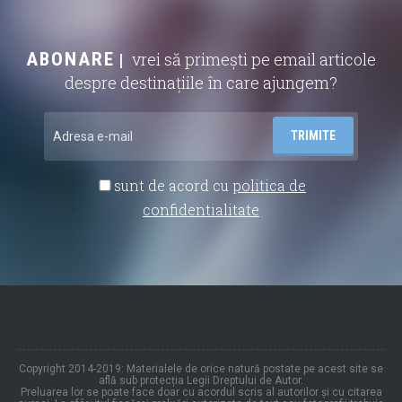
ABONARE
vrei să primești pe email articole
despre destinațiile în care ajungem?
sunt de acord cu
politica de
confidentialitate
Copyright 2014-2019: Materialele de orice natură postate pe acest site se
află sub protecția Legii Dreptului de Autor.
Preluarea lor se poate face doar cu acordul scris al autorilor și cu citarea