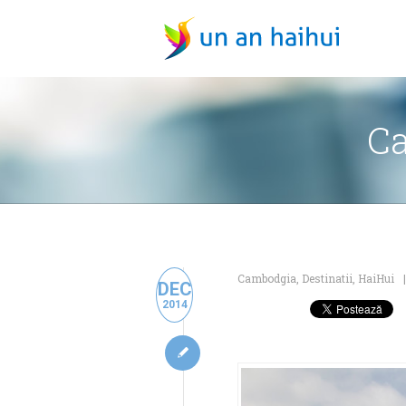
Ca
Cambodgia
,
Destinatii
,
HaiHui
DEC
2014