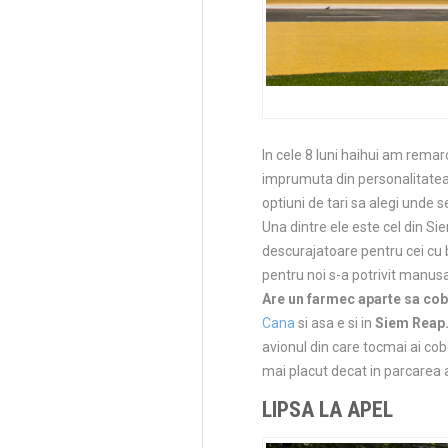
In cele 8 luni haihui am remar
imprumuta din personalitatea ta
optiuni de tari sa alegi unde s
Una dintre ele este cel din Si
descurajatoare pentru cei cu 
pentru noi s-a potrivit manusa
Are un farmec aparte sa cobo
Cana
si asa e si in
Siem Reap
avionul din care tocmai ai cob
mai placut decat in parcarea a
LIPSA LA APEL