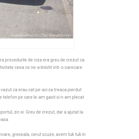
ra procedurile de viza era greu de crezut ca
ivitate ceea ce ne-a linistit intr-o oarecare
 vazut ca erau cat pe-aci sa treaca pierdut
 telefon pe care le-am gasit si n-am plecat
tul, zic ei. Greu de crezut, dar a ajutat la
easa.
roare, greseala, cerut scuze, avem tuk tuk in