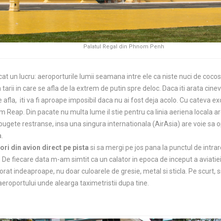
Palatul Regal din Phnom Penh
cat un lucru: aeroporturile lumii seamana intre ele ca niste nuci de cocos
rii in care se afla de la extrem de putin spre deloc. Daca iti arata cineva
e afla, iti va fi aproape imposibil daca nu ai fost deja acolo. Cu cateva exc
em Reap. Din pacate nu multa lume il stie pentru ca linia aeriena locala a
bugete restranse, insa una singura internationala (AirAsia) are voie sa 
.
ri din avion direct pe pista
si sa mergi pe jos pana la punctul de intrar
.
De fiecare data m-am simtit ca un calator in epoca de inceput a aviatiei.
orat indeaproape, nu doar culoarele de gresie, metal si sticla. Pe scurt, 
eroportului unde alearga taximetristii dupa tine.