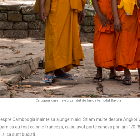
Calugarii care ne-au zambit de langa templul Bayon
despre Cambodgia inainte sa ajungem aici. Stiam multe despre Angkor
am ca au fost colonie franceza, ca au avut parte candva prin anii ’70-’
 si ca sunt budisti.