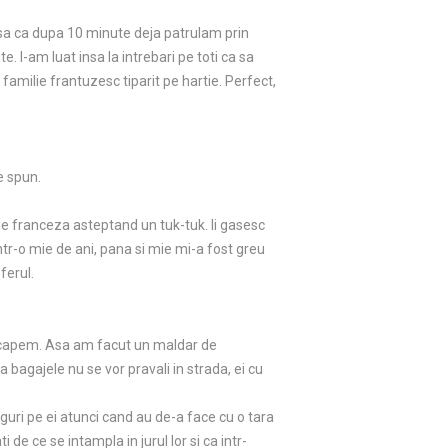
Asa ca dupa 10 minute deja patrulam prin
. I-am luat insa la intrebari pe toti ca sa
 familie frantuzesc tiparit pe hartie. Perfect,
e spun.
lie franceza asteptand un tuk-tuk. Ii gasesc
intr-o mie de ani, pana si mie mi-a fost greu
ferul.
ncapem. Asa am facut un maldar de
a bagajele nu se vor pravali in strada, ei cu
iguri pe ei atunci cand au de-a face cu o tara
de ce se intampla in jurul lor si ca intr-