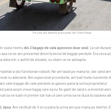
Pe una din strazile principale din Siem Reap
 In cazul nostru
din 2 bagaje de cala ajunsese doar unul.
La cat durase
n asa ca ne-am prezentat direct la biroul de bagaje pierdute. Era ceva act
a data intr-o astfel de situatie, nu stiam ce ne asteapta.
pletat si doi functionari rataciti. Ne-am lasat pe mana lor, dar cand am
icat cu adevarat. Am supervizat procedurile, am luat toate numerele de
am cate bagaje din cele pierdute isi gasesc pana la urma proprietarul.
t pana acum vreun bagaj care sa nu fie gasit de cand s-a inventat aeropor
ecat sa ne luam in primire tuk-tuk-ul care urma sa ne duca la cazarea al
l, lipsa
. Am verificat de 3 ori si pana la urma am pus mana pe telefon. E