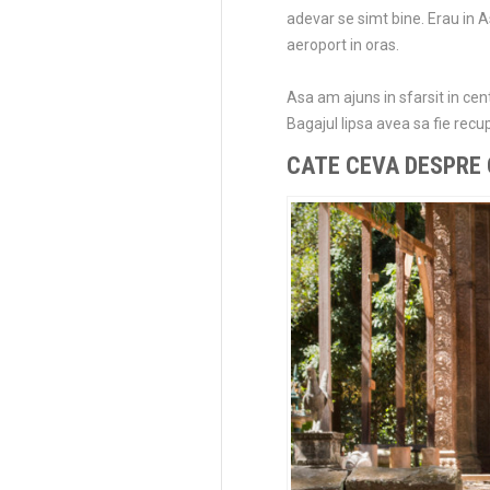
adevar se simt bine. Erau in As
aeroport in oras.
Asa am ajuns in sfarsit in ce
Bagajul lipsa avea sa fie recu
CATE CEVA DESPRE