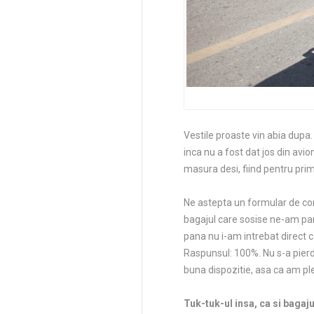
Vestile proaste vin abia dupa.
inca nu a fost dat jos din avio
masura desi, fiind pentru prim
Ne astepta un formular de com
bagajul care sosise ne-am pan
pana nu i-am intrebat direct c
Raspunsul: 100%. Nu s-a pierdu
buna dispozitie, asa ca am pl
Tuk-tuk-ul insa, ca si bagaju