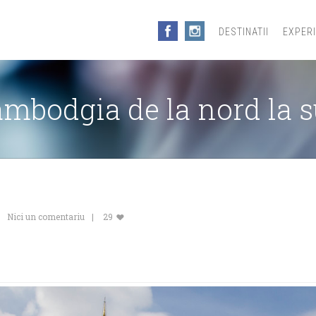
DESTINATII
EXPER
mbodgia de la nord la 
Nici un comentariu
29