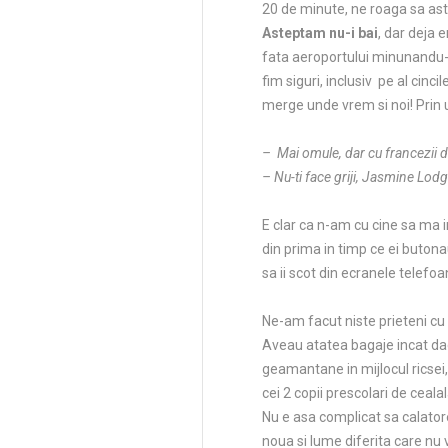
20 de minute, ne roaga sa as
Asteptam nu-i bai
, dar deja 
fata aeroportului minunandu-ne 
fim siguri, inclusiv pe al cinc
merge unde vrem si noi! Prin
– Mai omule, dar cu francezii de 
– Nu-ti face griji, Jasmine Lodg
E clar ca n-am cu cine sa ma i
din prima in timp ce ei butonau
sa ii scot din ecranele telefoa
Ne-am facut niste prieteni cu
Aveau atatea bagaje incat da
geamantane in mijlocul ricsei, 
cei 2 copii prescolari de ceala
Nu e asa complicat sa calatores
noua si lume diferita care nu v