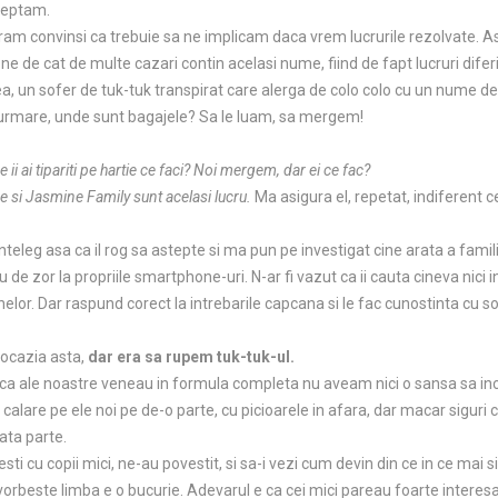
teptam.
eram convinsi ca trebuie sa ne implicam daca vrem lucrurile rezolvate. 
de cat de multe cazari contin acelasi nume, fiind de fapt lucruri diferite
ilea, un sofer de tuk-tuk transpirat care alerga de colo colo cu un nume de
 urmare, unde sunt bagajele? Sa le luam, sa mergem!
ii ai tipariti pe hartie ce faci? Noi mergem, dar ei ce fac?
e si Jasmine Family sunt acelasi lucru.
Ma asigura el, repetat, indiferent c
nteleg asa ca il rog sa astepte si ma pun pe investigat cine arata a fami
 de zor la propriile smartphone-uri. N-ar fi vazut ca ii cauta cineva nici 
nelor. Dar raspund corect la intrebarile capcana si le fac cunostinta cu so
 ocazia asta,
dar era sa rupem tuk-tuk-ul.
ca ale noastre veneau in formula completa nu aveam nici o sansa sa i
calare pe ele noi pe de-o parte, cu picioarele in afara, dar macar siguri c
lata parte.
ti cu copii mici, ne-au povestit, si sa-i vezi cum devin din ce in ce mai s
orbeste limba e o bucurie. Adevarul e ca cei mici pareau foarte interesati 