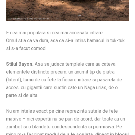
E cea mai populara si cea mai accesata intrare.
Omul stia ca va dura, asa ca si-a intins hamacul in tuk-tuk
si s-a facut comod.
Stilul Bayon.
Asa se judeca templele care au cateva
elementele distincte precum: un anumit tip de piatra
(laterit), turnurile cu fete la fiecare intrare si pasarela de
acces, cu gigantii care sustin cate un Naga urias, de o
parte si de alta.
Nu am inteles exact pe cine reprezinta sutele de fete
masive – nici expertii nu se pun de acord, dar toate au un
zambet si o blandete condescendenta si permisiva. Pe
mine m-a fascinat
modul de a le sculpta, direct in blocul