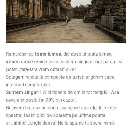
Remarcam ca
toata lumea
, dar absolut toata lumea,
venea catre iesire
si noi suntem singurii care parem ca
jucam „tara-tara vrem ostasi” cu ei.
Spargem randurile compacte de turisti si gonim catre
interiorul complexului.
Suntem singuri!
Nici tipenie de om in tot templul! Asa
ceva e imposibil in 99% din cazuri!
Nu avem timp sa ne oprim, ca apune soarele. In mintea
noastra! Iesim plini de speranta pe ultima poarta
si….
nimic!
Jungla deasa! Nu tu apa, nu tu soare, nimic.