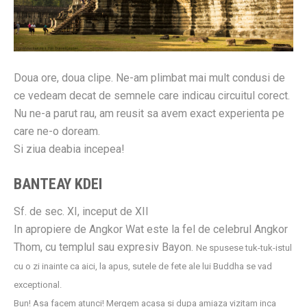
Doua ore, doua clipe. Ne-am plimbat mai mult condusi de
ce vedeam decat de semnele care indicau circuitul corect.
Nu ne-a parut rau, am reusit sa avem exact experienta pe
care ne-o doream.
Si ziua deabia incepea!
BANTEAY KDEI
Sf. de sec. XI, inceput de XII
In apropiere de Angkor Wat este la fel de celebrul Angkor
Thom, cu templul sau expresiv Bayon.
Ne spusese tuk-tuk-istul
cu o zi inainte ca aici, la apus, sutele de fete ale lui Buddha se vad
exceptional.
Bun! Asa facem atunci! Mergem acasa si dupa amiaza vizitam inca