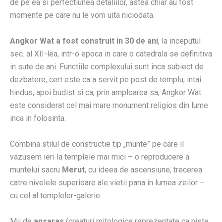
de pe ea si perfectiunea detaliilor, astea chiar au fost
momente pe care nu le vom uita niciodata.
Angkor Wat a fost construit in 30 de ani
, la inceputul
sec. al XII-lea, intr-o epoca in care o catedrala se definitiva
in sute de ani. Functiile complexului sunt inca subiect de
dezbatere, cert este ca a servit pe post de templu, intai
hindus, apoi budist si ca, prin amploarea sa, Angkor Wat
este considerat cel mai mare monument religios din lume
inca in folosinta.
Combina stilul de constructie tip „munte” pe care il
vazusem ieri la templele mai mici – o reproducere a
muntelui sacru
Merut
, cu ideea de ascensiune, trecerea
catre nivelele superioare ale vietii pana in lumea zeilor –
cu cel al templelor-galerie.
Mii de
apsaras
(creaturi mitologice reprezentate ca niste