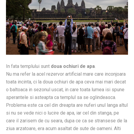
In fata templului sunt
doua ochiuri de apa
.
Nu ma refer la acel rezervor artificial mare care inconjoara
toata incinta, ci la doua ochiuri de apa ceva mai mari decat
o baltoaca in sezonul uscat, in care toata lumea isi spune
sperantele si asteapta ca templul sa se oglindeasca.
Problema este ca cel din dreapta are nuferi unul langa altul
si nu se vede nici o lucire de apa, iar cel din stanga, pe
care il zarisem de cu seara, dupa ce ca se stransese de la
ziua arzatoare, era acum asaltat de sute de oameni. Alti