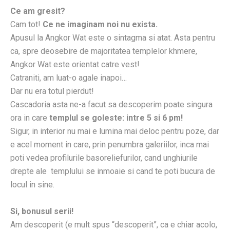
Ce am gresit?
Cam tot!
Ce ne imaginam noi nu exista.
Apusul la Angkor Wat este o sintagma si atat. Asta pentru
ca, spre deosebire de majoritatea templelor khmere,
Angkor Wat este orientat catre vest!
Catraniti, am luat-o agale inapoi…
Dar nu era totul pierdut!
Cascadoria asta ne-a facut sa descoperim poate singura
ora in care
templul se goleste: intre 5 si 6 pm!
Sigur, in interior nu mai e lumina mai deloc pentru poze, dar
e acel moment in care, prin penumbra galeriilor, inca mai
poti vedea profilurile basoreliefurilor, cand unghiurile
drepte ale templului se inmoaie si cand te poti bucura de
locul in sine.
Si, bonusul serii!
Am descoperit (e mult spus “descoperit”, ca e chiar acolo,