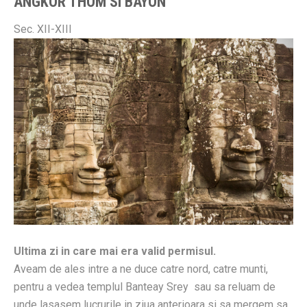
ANGKOR THOM SI BAYON
Sec. XII-XIII
Ultima zi in care mai era valid permisul.
Aveam de ales intre a ne duce catre nord, catre munti,
pentru a vedea templul Banteay Srey sau sa reluam de
unde lasasem lucrurile in ziua anterioara si sa mergem sa