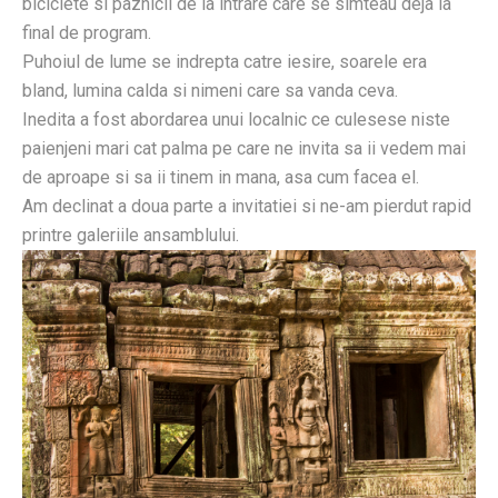
biciclete si paznicii de la intrare care se simteau deja la
final de program.
Puhoiul de lume se indrepta catre iesire, soarele era
bland, lumina calda si nimeni care sa vanda ceva.
Inedita a fost abordarea unui localnic ce culesese niste
paienjeni mari cat palma pe care ne invita sa ii vedem mai
de aproape si sa ii tinem in mana, asa cum facea el.
Am declinat a doua parte a invitatiei si ne-am pierdut rapid
printre galeriile ansamblului.