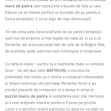
mare de piatra
care reprezinta o bucata de fata si care
trebuie sa se imbine perfect cu bucatile din jur, pentru a
forma ansamblul. E ca un lego de mari dimensiuni!
Tot din zona asta, basoreliefurile de pe peretii templului
sunt mai descriptive si mai legate de viata de zi cu zi al
khmerilor din acea perioada fata de cele de la Angkor Wat,
de exemplu, unde sunt mai mult mitologice si religioase.
Cu harta in mana – pentru ca e realmente mare si complex
locul – ne-am dus catre
BAPHUON
, o constructie
piramidala mai veche cu o istorie a restaurarii interesanta:
in timpul razboiului din perioada Khmerilor Rosii s-au
pierdut planurile de restaurare si a ramas in urma un
puzzle imens de pietre
in asteptarea unor zile mai bune
si a unei inspiratii maxime pentru a fi puse pe pozitie.
Locul s-a deschis recent publicului si, daca nu va uitati cu