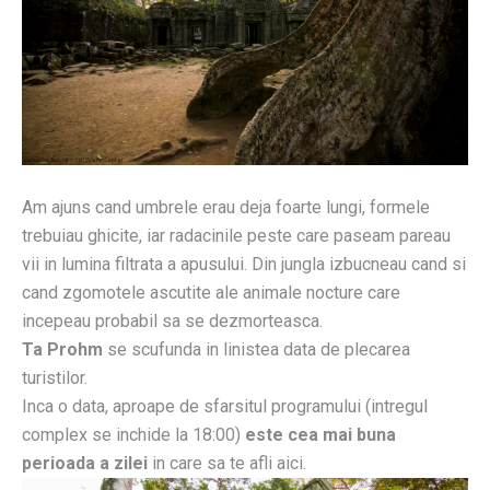
Am ajuns cand umbrele erau deja foarte lungi, formele
trebuiau ghicite, iar radacinile peste care paseam pareau
vii in lumina filtrata a apusului. Din jungla izbucneau cand si
cand zgomotele ascutite ale animale nocture care
incepeau probabil sa se dezmorteasca.
Ta Prohm
se scufunda in linistea data de plecarea
turistilor.
Inca o data, aproape de sfarsitul programului (intregul
complex se inchide la 18:00)
este cea mai buna
perioada a zilei
in care sa te afli aici.