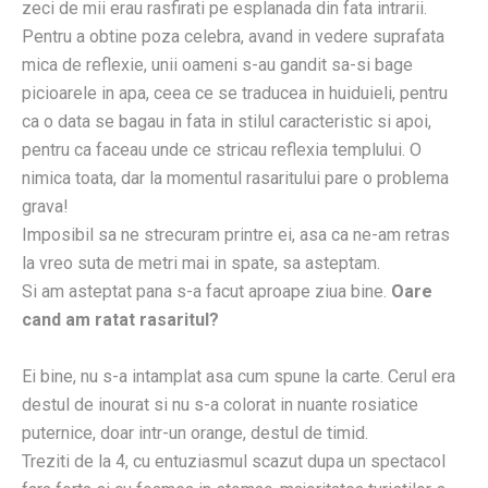
zeci de mii erau rasfirati pe esplanada din fata intrarii.
Pentru a obtine poza celebra, avand in vedere suprafata
mica de reflexie, unii oameni s-au gandit sa-si bage
picioarele in apa, ceea ce se traducea in huiduieli, pentru
ca o data se bagau in fata in stilul caracteristic si apoi,
pentru ca faceau unde ce stricau reflexia templului. O
nimica toata, dar la momentul rasaritului pare o problema
grava!
Imposibil sa ne strecuram printre ei, asa ca ne-am retras
la vreo suta de metri mai in spate, sa asteptam.
Si am asteptat pana s-a facut aproape ziua bine.
Oare
cand am ratat rasaritul?
Ei bine, nu s-a intamplat asa cum spune la carte. Cerul era
destul de inourat si nu s-a colorat in nuante rosiatice
puternice, doar intr-un orange, destul de timid.
Treziti de la 4, cu entuziasmul scazut dupa un spectacol