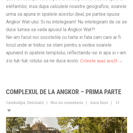
elefantilor, insa dupa calculele noastre geografice, soarele
urma sa apuna in spatele acestui deal, pe partea opusa
Angkor Wat-ului. Si nu intelegeam! Nu intelegeam de ce se
duce lumea sa vada apusul la Angkor Wat?!
Ne-am facut noi socotelile cu harta in fata cam care ar fi
locul unde ar trebui sa stam pentru a vedea soarele
apunand in spatele templului, reflectandu-se in apa si i-am
Citeste mai mult →
zis tuk-tuk-istului sa ne duca acolo.
COMPLEXUL DE LA ANGKOR – PRIMA PARTE
Cambodgia
,
Destinatii
Nici un comentariu
Anca Duse
13