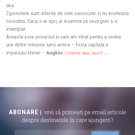
des.
Zgomotele sunt diferite de cele cunoscute si nu inceteaza
niciodata. Daca s-ar opri, ar insemna ca ceva grav s-a
intamplat.
Aceasta este universul in care am intrat pentru a vedea
una dintre minunile lumii antice – fosta capitala a
Citeste mai mult →
imperiului khmer –
Angkor.
ABONARE
vrei să primești pe email articole
despre destinațiile în care ajungem?