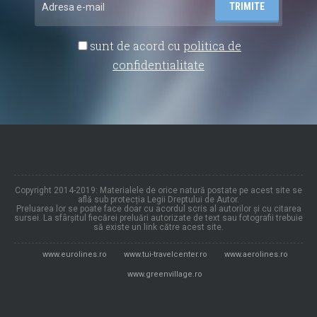
sunt de acord cu
politica de
confidentialitate
Copyright 2014-2019: Materialele de orice natură postate pe acest site se
află sub protecția Legii Dreptului de Autor.
Preluarea lor se poate face doar cu acordul scris al autorilor și cu citarea
sursei. La sfârșitul fiecărei preluări autorizate de text sau fotografii trebuie
să existe un link către acest site.
www.eurolines.ro
www.tui-travelcenter.ro
www.aerolines.ro
www.greenvillage.ro