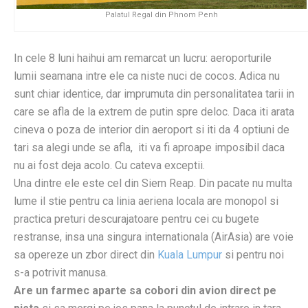
Palatul Regal din Phnom Penh
In cele 8 luni haihui am remarcat un lucru: aeroporturile
lumii seamana intre ele ca niste nuci de cocos. Adica nu
sunt chiar identice, dar imprumuta din personalitatea tarii in
care se afla de la extrem de putin spre deloc. Daca iti arata
cineva o poza de interior din aeroport si iti da 4 optiuni de
tari sa alegi unde se afla, iti va fi aproape imposibil daca
nu ai fost deja acolo. Cu cateva exceptii.
Una dintre ele este cel din Siem Reap. Din pacate nu multa
lume il stie pentru ca linia aeriena locala are monopol si
practica preturi descurajatoare pentru cei cu bugete
restranse, insa una singura internationala (AirAsia) are voie
sa opereze un zbor direct din
Kuala Lumpur
si pentru noi
s-a potrivit manusa.
Are un farmec aparte sa cobori din avion direct pe