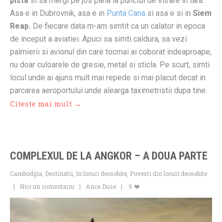
pista
si sa mergi pe jos pana la punctul de intrare in tara.
Asa e in Dubrovnik, asa e in
Punta Cana
si asa e si in
Siem
Reap.
De fiecare data m-am simtit ca un calator in epoca
de inceput a aviatiei. Apuci sa simti caldura, sa vezi
palmierii si avionul din care tocmai ai coborat indeaproape,
nu doar culoarele de gresie, metal si sticla. Pe scurt, simti
locul unde ai ajuns mult mai repede si mai placut decat in
parcarea aeroportului unde alearga taximetristii dupa tine.
Citeste mai mult →
COMPLEXUL DE LA ANGKOR – A DOUA PARTE
Cambodgia
,
Destinatii
,
In locuri deosebite
,
Povesti din locuri deosebite
Nici un comentariu
Anca Duse
6