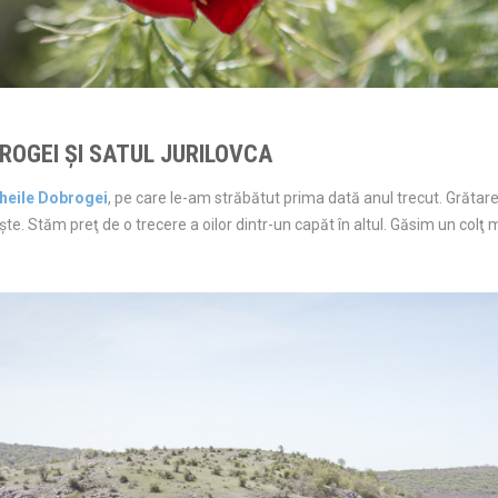
BROGEI ŞI SATUL JURILOVCA
heile Dobrogei
, pe care le-am străbătut prima dată anul trecut. Grătarel
te. Stăm preţ de o trecere a oilor dintr-un capăt în altul. Găsim un colţ m