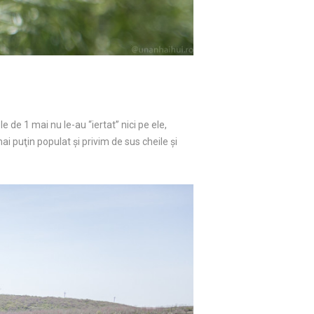
e de 1 mai nu le-au “iertat” nici pe ele,
ai puţin populat şi privim de sus cheile şi