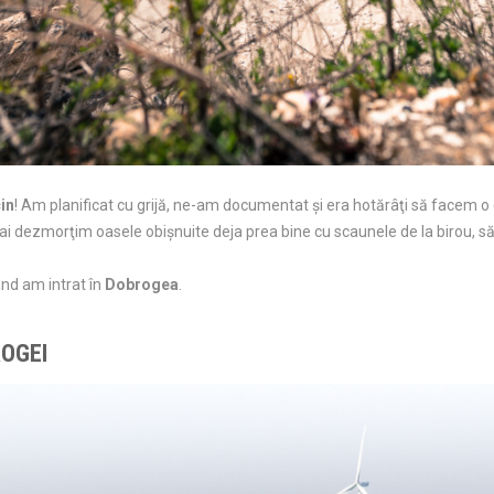
in
! Am planificat cu grijă, ne-am documentat şi era hotărâţi să facem o
 dezmorţim oasele obişnuite deja prea bine cu scaunele de la birou, să 
ând am intrat în
Dobrogea
.
OGEI