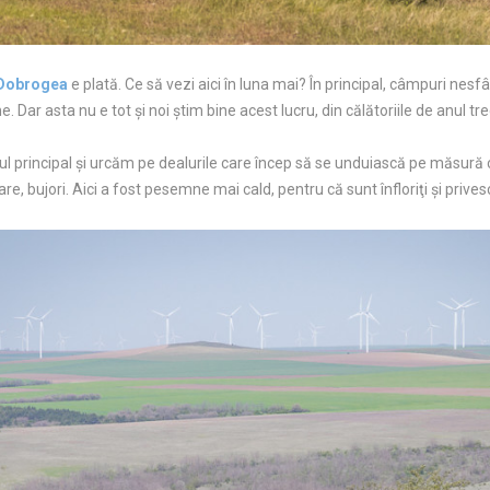
Dobrogea
e plată. Ce să vezi aici în luna mai? În principal, câmpuri nesfârş
e. Dar asta nu e tot şi noi ştim bine acest lucru, din călătoriile de anul tre
l principal şi urcăm pe dealurile care încep să se unduiască pe măsur
, bujori. Aici a fost pesemne mai cald, pentru că sunt înfloriţi şi prives