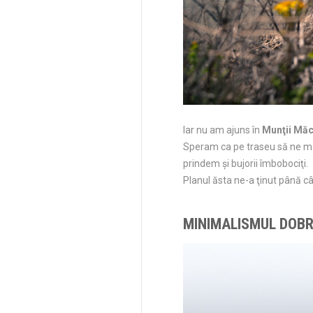
Iar nu am ajuns în
Munţii Măc
Speram ca pe traseu să ne mai
prindem şi bujorii îmbobociţi.
Planul ăsta ne-a ţinut până c
MINIMALISMUL DOBR