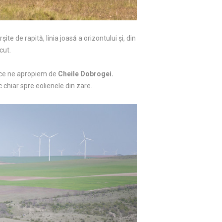
ite de rapită, linia joasă a orizontului şi, din
cut.
ă ce ne apropiem de
Cheile Dobrogei.
c chiar spre eolienele din zare.