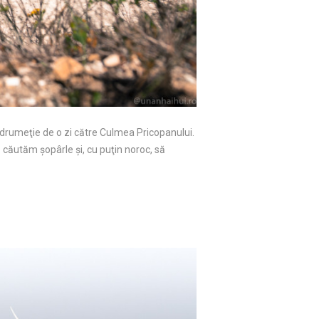
 drumeţie de o zi către Culmea Pricopanului.
căutăm şopârle şi, cu puţin noroc, să