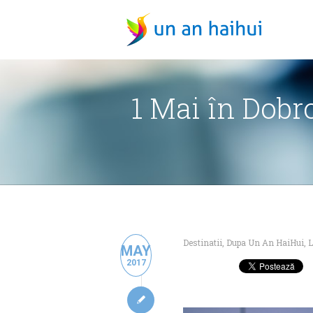
1 Mai în Dobro
Destinatii
,
Dupa Un An HaiHui
,
L
MAY
2017