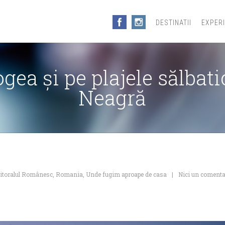
DESTINATII
EXPER
gea şi pe plajele sălbat
Neagră
itoralul Românesc
,
Romania
,
Unde fugim aproape de casa
Nici un comenta