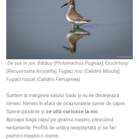
De sus in jos: Bătăuş (Philomachus Pugnax), Ciocîntorşi
(Recuvirostra Avosetta), Fugaci mic (Calidris Minuta),
Fugaci roşcat (Calidris Ferruginea)
Suntem la marginea satului Vadu şi nu ne deranjează
nimeni. Nimeni în afară de ocazionalele turme de capre.
Sperie păsările şi
se uită curioase la noi.
Aproape bagă capul pe geamul maşinii, plescăind
nedumerite. Profită de umbra neaşteptată şi se fac
paznicii maşinii o vreme.