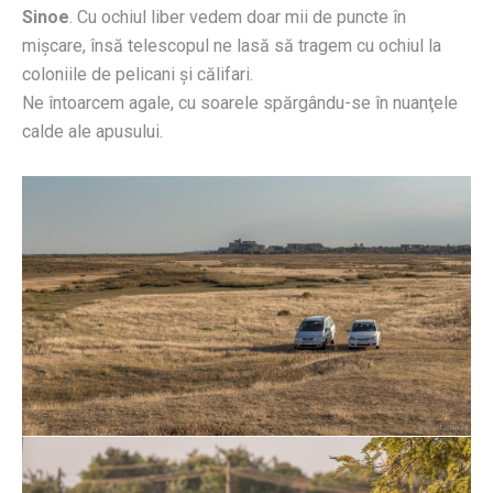
Sinoe
. Cu ochiul liber vedem doar mii de puncte în
mişcare, însă telescopul ne lasă să tragem cu ochiul la
coloniile de pelicani şi călifari.
Ne întoarcem agale, cu soarele spărgându-se în nuanţele
calde ale apusului.