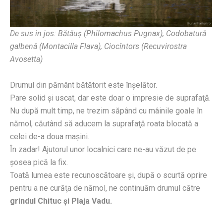
De sus in jos: Bătăuş (Philomachus Pugnax), Codobatură
galbenă (Montacilla Flava), Ciocîntors (Recuvirostra
Avosetta)
Drumul din pământ bătătorit este înşelător.
Pare solid şi uscat, dar este doar o impresie de suprafaţă.
Nu după mult timp, ne trezim săpând cu mâinile goale în
nămol, căutând să aducem la suprafaţă roata blocată a
celei de-a doua maşini.
În zadar! Ajutorul unor localnici care ne-au văzut de pe
şosea pică la fix.
Toată lumea este recunoscătoare şi, după o scurtă oprire
pentru a ne curăţa de nămol, ne continuăm drumul către
grindul Chituc şi Plaja Vadu.