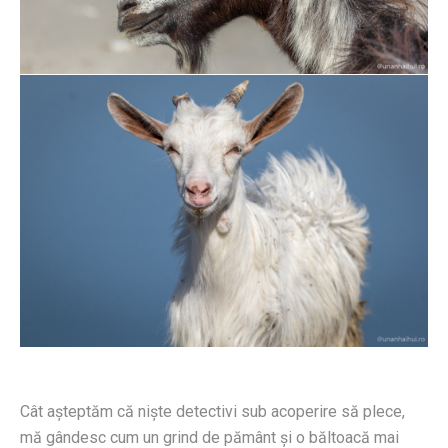
Cât aşteptăm că nişte detectivi sub acoperire să plece,
mă gândesc cum un grind de pământ şi o băltoacă mai