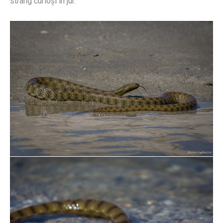
strâng curioşi în jur.