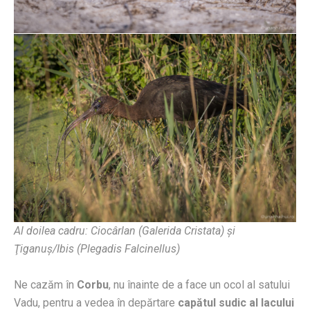
Al doilea cadru: Ciocârlan (Galerida Cristata) şi
Ţiganuş/Ibis (Plegadis Falcinellus)
Ne cazăm în
Corbu
, nu înainte de a face un ocol al satului
Vadu, pentru a vedea în depărtare
capătul sudic al lacului