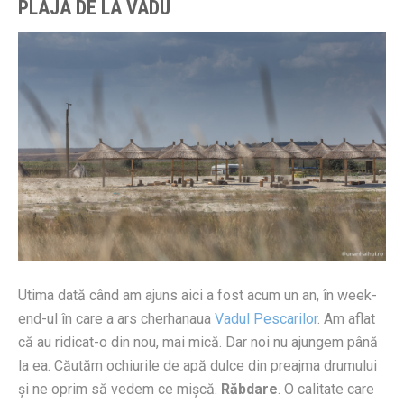
PLAJA DE LA VADU
Utima dată când am ajuns aici a fost acum un an, în week-
end-ul în care a ars cherhanaua
Vadul Pescarilor
. Am aflat
că au ridicat-o din nou, mai mică. Dar noi nu ajungem până
la ea. Căutăm ochiurile de apă dulce din preajma drumului
şi ne oprim să vedem ce mişcă.
Răbdare
. O calitate care