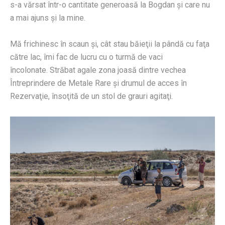
s-a vărsat într-o cantitate generoasă la Bogdan şi care nu
a mai ajuns şi la mine.
Mă frichinesc în scaun şi, cât stau băieţii la pândă cu faţa
către lac, îmi fac de lucru cu o turmă de vaci
încolonate. Străbat agale zona joasă dintre vechea
Întreprindere de Metale Rare şi drumul de acces în
Rezervaţie, însoţită de un stol de grauri agitaţi.