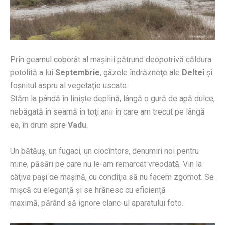
Prin geamul coborât al maşinii pătrund deopotrivă căldura
potolită a lui
Septembrie
, gâzele îndrăzneţe ale
Deltei
şi
foşnitul aspru al vegetaţie uscate.
Stăm la pândă în linişte deplină, lângă o gură de apă dulce,
nebăgată în seamă în toţi anii în care am trecut pe lângă
ea, în drum spre
Vadu
.
Un bătăuş, un fugaci, un ciocîntors, denumiri noi pentru
mine, păsări pe care nu le-am remarcat vreodată. Vin la
câţiva paşi de maşină, cu condiţia să nu facem zgomot. Se
mişcă cu eleganţă şi se hrănesc cu eficienţă
maximă, părând să ignore clanc-ul aparatului foto.