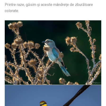
Printre raze, găsim şi aceste mândreţe de zburătoare
colorate.