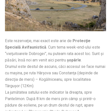
Este rezervaţie, mai exact este arie de
Protecţie
Specială Avifaunistică
. Cum tema week-end-ului este
“vieţuitoarele Dobrogei”, nu puteam rata acest loc. Sunt şi
păsări, însă noi am venit aici pentru
şopârle
.
Drumul este destul de ascuns, căci accesul se face numai
cu maşina, pe ruta Hârşova sau Constanţa (depinde de
direcţia de mers) – Kogălniceanu, spre localitatea
Târguşor (12Km).
La jumătatea satului este indicator la dreapta, spre
Pantelimon. După 8 km de mers prin câmp şi printr-o
pădure de eoliene, pe un drum destul de rupt, apare