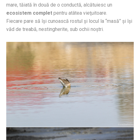
mare, tăiată în două de o conductă, alcătuiesc un
ecosistem
complet
pentru atâtea vieţuitoare.
Fiecare pare să îşi cunoască rostul şi locul la “masă” şi îşi
văd de treabă, nestingherite, sub ochii noştri.